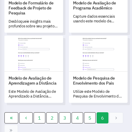
Modelo de Formulário de
Modelo de Avaliação de
Feedback de Projeto de
Programa Acadêmico
Pesquisa
Capture dados essenciais
usando este modelo de
Desbloqueie insights mais
avaliação de programa
profundos sobre seu projeto
acadêmico, projetado para
de pesquisa com este
medir a satisfação das partes
formulário de feedback
Modelo de Avaliação de Aprendizagem a Distância
Modelo de Pesquisa de Envolv
interessadas e identificar
abrangente.
áreas de melhoria.
Modelo de Avaliação de
Modelo de Pesquisa de
Aprendizagem a Distância
Envolvimento dos Pais
Este Modelo de Avaliação de
Utilize este Modelo de
Aprendizado a Distância
Pesquisa de Envolvimento dos
permite que você obtenha
Pais para compreender e
insights sobre a eficácia do seu
otimizar a contribuição dos
programa de e-learning e
pais na jornada de
meça a satisfação dos alunos.
aprendizado de seus filhos.
1
2
3
4
5
6