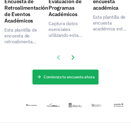
Encuesta de
Evaluación de
encuesta
Retroalimentación
Programas
académica
de Eventos
Académicos
Esta plantilla de
Académicos
encuesta
Captura datos
académica está
esenciales
Esta plantilla de
diseñada para
utilizando esta
encuesta de
obtener
plantilla de
retroalimentación
información
evaluación de
de eventos
sobre las
programas
académicos te
Previous slide
Next slide
experiencias de
académicos,
permite evaluar
los estudiantes
diseñada para
de manera
con la
medir la
integral la
plataforma de
satisfacción de
efectividad de
Comienza tu encuesta ahora
aprendizaje en
los interesados
tu evento.
línea de su
e identificar
universidad,
áreas de
ayudando a las
mejora.
partes
interesadas a
identificar áreas
de mejora y
aumentar la