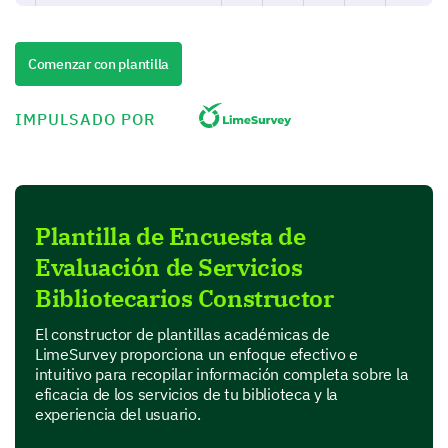
Help Desk
Comenzar con plantilla
Online Resourcesv
Resource Availability
IMPULSADO POR
Workshops and Events
Quiet Study Rooms
Plantilla de Encuesta de
Study Groups
Evaluación de Servicios
Bibliotecarios Constructor
Library Environment
El constructor de plantillas académicas de
Now, we'd like to understand your experiences
LimeSurvey proporciona un enfoque efectivo e
around our library's physical and digital
intuitivo para recopilar información completa sobre la
environments.
eficacia de los servicios de tu biblioteca y la
experiencia del usuario.
Which aspects of the library's environment do
you value most? (Select any that apply.)