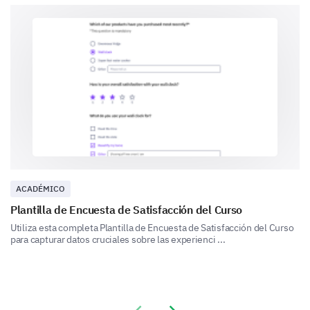
The library is clean and well-maintained.
The library's online portal is user-friendly.
Improve our Services
We are always looking for ways to improve.
Please share any specific suggestions on how
we can improve our library services.
ACADÉMICO
Plantilla de Encuesta de Satisfacción del Curso
Utiliza esta completa Plantilla de Encuesta de Satisfacción del Curso
para capturar datos cruciales sobre las experienci ...
On a scale of 0-10, how likely are you to
recommend our library to a friend or colleague?