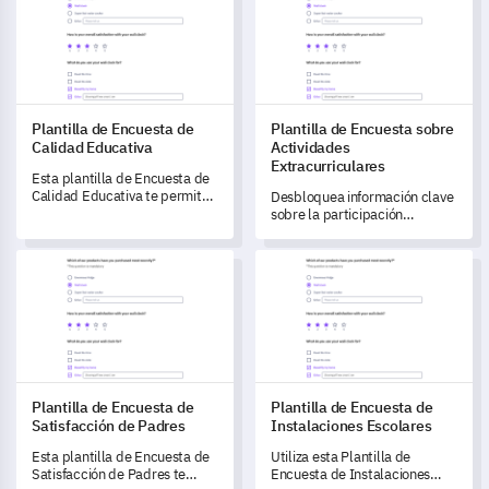
tutores y obtener información
estructura, entrega y
sobre la eficacia de sus
conveniencia de tu programa.
métodos de enseñanza.
Plantilla de Encuesta de
Plantilla de Encuesta sobre
Calidad Educativa
Actividades
Extracurriculares
Esta plantilla de Encuesta de
Calidad Educativa te permite
Desbloquea información clave
medir y entender la eficacia de
sobre la participación
las ofertas educativas de tu
estudiantil con esta Plantilla
institución.
de Encuesta sobre
Plantilla de Encuesta de Satisfacción de Padres
Plantilla de Encuesta de Insta
Actividades Extracurriculares.
Plantilla de Encuesta de
Plantilla de Encuesta de
Satisfacción de Padres
Instalaciones Escolares
Esta plantilla de Encuesta de
Utiliza esta Plantilla de
Satisfacción de Padres te
Encuesta de Instalaciones