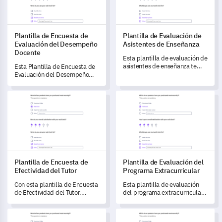
Plantilla de Encuesta de
Plantilla de Evaluación de
Evaluación del Desempeño
Asistentes de Enseñanza
Docente
Esta plantilla de evaluación de
asistentes de enseñanza te
Esta Plantilla de Encuesta de
permite evaluar de manera
Evaluación del Desempeño
efectiva el desempeño de tus
Docente está diseñada para
asistentes y obtener
obtener retroalimentación
Plantilla de Encuesta de Efectividad del Tutor
Plantilla de Evaluación del Pr
información sobre su
crucial sobre tus métodos de
efectividad.
enseñanza, gestión del aula y
desarrollo profesional.
Plantilla de Encuesta de
Plantilla de Evaluación del
Efectividad del Tutor
Programa Extracurricular
Con esta plantilla de Encuesta
Esta plantilla de evaluación
de Efectividad del Tutor,
del programa extracurricular
puedes medir tanto las
te permite desbloquear de
características personales
manera eficiente valiosos
Plantilla de Encuesta de Calidad Educativa
Plantilla de Encuesta sobre Ac
como profesionales de tus
conocimientos sobre la