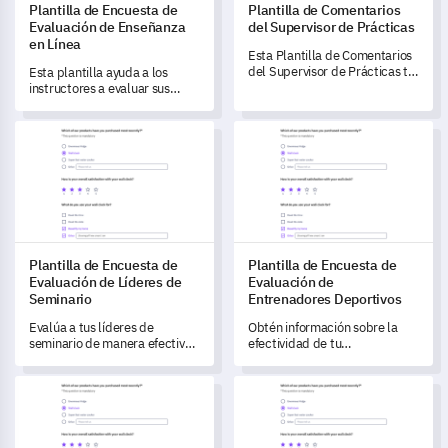
Plantilla de Encuesta de
Plantilla de Comentarios
Evaluación de Enseñanza
del Supervisor de Prácticas
en Línea
Esta Plantilla de Comentarios
del Supervisor de Prácticas te
Esta plantilla ayuda a los
permite obtener información
instructores a evaluar sus
profunda sobre el proceso de
experiencias con la enseñanza
prácticas desde la
en línea e identificar los
Plantilla de Encuesta de Evaluación de Líderes de Seminario
Plantilla de Encuesta de Eval
perspectiva del supervisor.
desafíos que enfrentan.
Plantilla de Encuesta de
Plantilla de Encuesta de
Evaluación de Líderes de
Evaluación de
Seminario
Entrenadores Deportivos
Evalúa a tus líderes de
Obtén información sobre la
seminario de manera efectiva
efectividad de tu
con esta completa plantilla de
entrenamiento deportivo con
encuesta de evaluación.
esta plantilla integral,
Plantilla de Encuesta de Evaluación del Desempeño Docente
Plantilla de Evaluación de As
diseñada para evaluar el
rendimiento, los métodos y las
áreas de mejora.