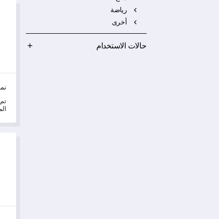
نموذج 
رياضة
أخرى
حالات الاستخدام
نمو
تم 
الم
الح
الف
نموذج