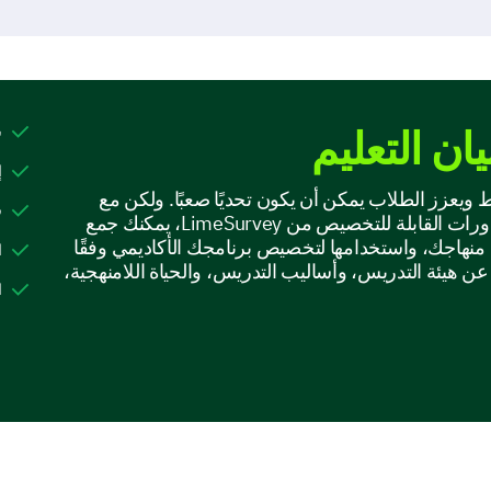
ان التعليم
س
إ
ويعزز الطلاب يمكن أن يكون تحديًا صعبًا. ولكن مع
ق
قوالب التعليم وتغذية راجعة الدورات القابلة للتخصيص من LimeSurvey، يمكنك جمع
منهاجك، واستخدامها لتخصيص برنامجك الأكاديمي وفقًا
ا
ن هيئة التدريس، وأساليب التدريس، والحياة اللامنهجية،
ا