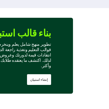
بناء قالب استبي
تطوير منهج شامل يعلم وينخرط 
انتقادات قيمة لدورتك وعروض 
لذلك. اكتشف ما يعتقده طلابك ع
وأكثر.
إنشاء استبيان