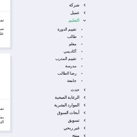
شركة
عميل
نمو
التعليم
سيس
تقييم الدورة
على
طالب
الم
يوا
معلم
أكاديمي
نموذج
تقييم المدرب
مدرسة
رضا الطالب
جامعة
حدث
الرعاية الصحية
الموارد البشرية
نمو
أبحاث السوق
يمك
تسويق
الت
حول
غير ربحي
ال
منتج