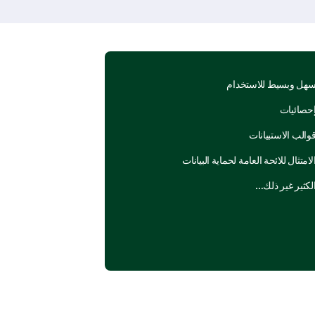
هل وبسيط للاستخدام
حصائيات
والب الاستبيانات
لامتثال للائحة العامة لحماية البيانات
لكثير غير ذلك…