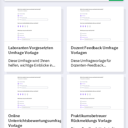
Laboranten Vorgesetzten Umfrage Vorlage
Dozent Feedback Umfrage Vor
Laboranten Vorgesetzten
Dozent Feedback Umfrage
Umfrage Vorlage
Vorlagen
Diese Umfrage wird Ihnen
Diese Umfragevorlage für
helfen, wichtige Einblicke in
Dozenten-Feedback
die Rollen,
ermöglicht es Ihnen,
Verantwortlichkeiten und
Verbesserungen in der
Online Unterrichtsbewertungsumfrage Vorlage
Praktikumsbetreuer Rückmeld
Herausforderungen von
Lehrqualität und den
Laborleitern zu gewinnen, um
Lernergebnissen
die
voranzutreiben.
Dienstleistungsverbesserung
voranzutreiben.
Online
Praktikumsbetreuer
Unterrichtsbewertungsumfrage
Rückmeldungs Vorlage
Vorlage