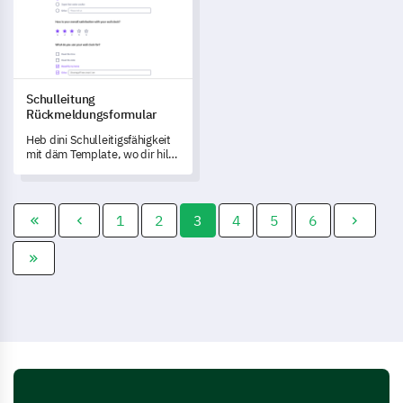
Kommunikation, der
Umgebung und dem Lehrplan
der Schule zu messen und zu
verstehen.
Schulleitung
Rückmeldungsformular
Heb dini Schulleitigsfähigkeit
mit däm Template, wo dir hilft,
die Führig effektiv z'messe und
Einblicke in die Rolle vo dr
Führig bi dr Verbesserung vom
Lära, förderig vom Innovations
1
2
3
4
5
6
und Sicherstellig vo
Inklusivität z'eriichn.