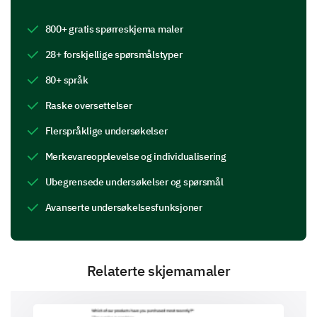
Hvordan vil du vurdere profesjonaliteten til
800+ gratis spørreskjema maler
våre ansatte? (1 er Ikke profesjonell og 10 er
28+ forskjellige spørsmålstyper
Svært profesjonell)
80+ språk
1
2
3
4
5
6
7
8
9
1
Raske oversettelser
Flerspråklige undersøkelser
Merkevareopplevelse og individualisering
Følte du at ventetiden var akseptabel?
Ubegrensede undersøkelser og spørsmål
Ja
Usikker
Nei
Avanserte undersøkelsesfunksjoner
Relaterte skjemamaler
Ble spørsmålene og bekymringene dine
tilstrekkelig adressert? (Vennligst utdyp hvis
du svarte "Nei" eller "Noe")