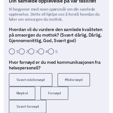
Din samlede opplevelse på vår fasilitet
Vi begynner med noen spørsmål om din samlede
opplevelse. Dette vil hjelpe oss å forstå hvordan du
føler om omsorgen du mottok.
Hvordan vil du vurdere den samlede kvaliteten
på omsorgen du mottok? (Svært dårlig, Dårlig,
Gjennomsnittlig, God, Svært god)
1
2
3
4
5
Hvor fornøyd er du med kommunikasjonen fra
helsepersonell?
Svært misfornøyd
Misfornøyd
Nøytral
Fornøyd
Svært fornøyd