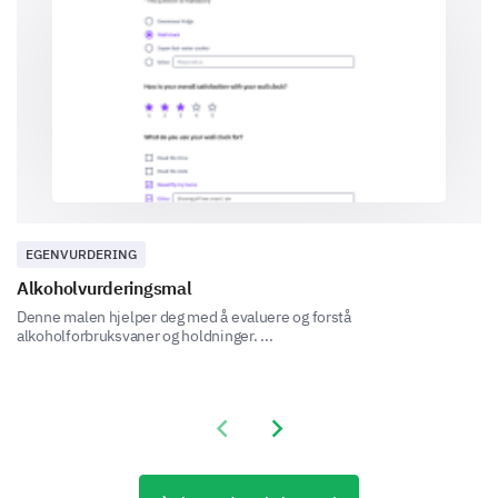
Ja
Nei
EGENVURDERING
Alkoholvurderingsmal
Noe
Denne malen hjelper deg med å evaluere og forstå
alkoholforbruksvaner og holdninger. ...
Previous slide
Next slide
Kvalitet på interaksjon og kommunikasjon
God kommunikasjon er nøkkelen til god omsorg.