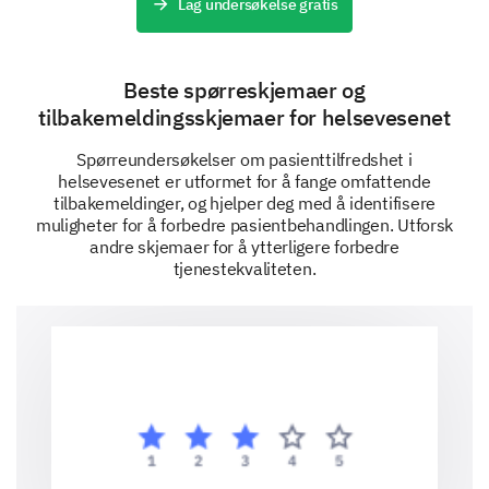
Lag undersøkelse gratis
Hjelp oss å forstå hvor godt vi kommuniserte med
deg under besøket.
Hvor fornøyd var du med klarheten i
Beste spørreskjemaer og
forklaringene gitt til deg angående
tilbakemeldingsskjemaer for helsevesenet
behandlingen din? (Vennligst gi eventuelle
tilleggsinnspill angående klarheten i
Spørreundersøkelser om pasienttilfredshet i
forklaringene.)
helsevesenet er utformet for å fange omfattende
tilbakemeldinger, og hjelper deg med å identifisere
Svært misfornøyd
muligheter for å forbedre pasientbehandlingen. Utforsk
andre skjemaer for å ytterligere forbedre
Misfornøyd
tjenestekvaliteten.
Nøytral
Fornøyd
Svært fornøyd
Skriv din kommentar her: