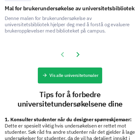
Uklar
Mal for brukerundersøkelse av universitetsbibliotek
Klar
Denne malen for brukerundersøkelse av
universitetsbibliotek hjelper deg med å forstå og evaluere
Veldig klar
brukeropplevelser med biblioteket på campus.
Hvilke aspekter ved søknadsprosessen fant du
Previous slide
Next slide
mest utfordrende? (Velg alle som gjelder)
Fylle ut personlig informasjon
Vis alle universitetsmaler
Laste opp dokumenter
Tips for å forbedre
Skrive personlige erklæringer
universitetundersøkelsene dine
Få anbefalingsbrev
1. Konsulter studenter når du designer spørreskjemaer:
Overholde søknadsfrister
Dette er spesielt viktig hvis undersøkelsen er rettet mot
studenter. Søk råd fra andre studenter når det gjelder å lage
Annet:
undersøkelser for studenter, da de vil ha detaljert innsikt i