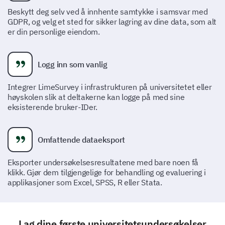
Vi er interessert i å vite hvor effektiv vår
Beskytt deg selv ved å innhente samtykke i samsvar med
kommunikasjon og støtte var under din
GDPR, og velg et sted for sikker lagring av dine data, som alt
søknadsprosess.
er din personlige eiendom.
Hvordan vil du vurdere responsen fra støtte-
teamet for opptak?
Logg inn som vanlig
1
2
3
4
5
6
7
8
9
1
Integrer LimeSurvey i infrastrukturen på universitetet eller
høyskolen slik at deltakerne kan logge på med sine
eksisterende bruker-IDer.
Hvilke metoder brukte du for å søke støtte
Omfattende dataeksport
under søknadsprosessen? (Velg alle som
gjelder)
Eksporter undersøkelsesresultatene med bare noen få
klikk. Gjør dem tilgjengelige for behandling og evaluering i
E-post
applikasjoner som Excel, SPSS, R eller Stata.
Telefon
Lag dine første universitetsundersøkelser
Direktemelding