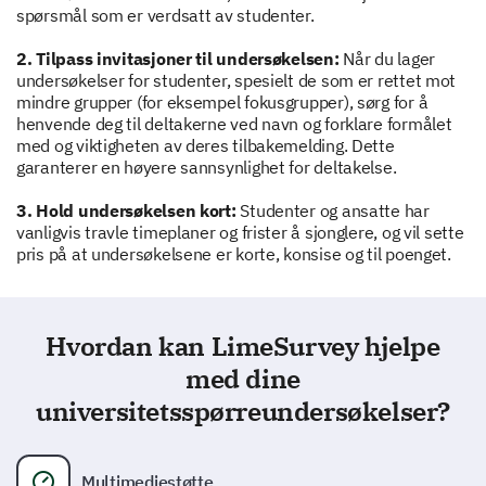
spørsmål som er verdsatt av studenter.
2. Tilpass invitasjoner til undersøkelsen:
Når du lager
Vennligst gi eventuelle tilleggs kommentarer
undersøkelser for studenter, spesielt de som er rettet mot
om søknadsprosessen.
mindre grupper (for eksempel fokusgrupper), sørg for å
henvende deg til deltakerne ved navn og forklare formålet
med og viktigheten av deres tilbakemelding. Dette
garanterer en høyere sannsynlighet for deltakelse.
Brukergrensesnitt og tekniske aspekter
3. Hold undersøkelsen kort:
Studenter og ansatte har
vanligvis travle timeplaner og frister å sjonglere, og vil sette
Din tilbakemelding om brukergrensesnittet og
pris på at undersøkelsene er korte, konsise og til poenget.
tekniske aspekter ved søknadsprosessen vil hjelpe
oss med å forbedre systemets funksjonalitet.
Hvordan vil du beskrive hvor enkelt det var å
Hvordan kan LimeSurvey hjelpe
navigere i den nettbaserte søknadsportalen?
med dine
universitetsspørreundersøkelser?
Veldig enkelt
Enkelt
Nøytral
Vanskelig
Multimediestøtte