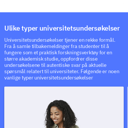
Ulike typer universitetsundersøkelser
Universitetsundersøkelser tjener en rekke formål.
Fra å samle tilbakemeldinger fra studenter til å
fungere som et praktisk forskningsverktøy for en
større akademisk studie, oppfordrer disse
undersøkelsene til autentiske svar på aktuelle
spørsmål relatert til universiteter. Følgende er noen
vanlige typer universitetsundersøkelser