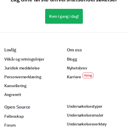
Fysisk besøk
Kom i gang i dag!
Hjelpesenter/Tikksystem
Ingen
Annet:
Lovlig
Om oss
Vilkår og retningslinjer
Blogg
Juridisk meddelelse
Nyhetsbrev
Hvor fornøyd var du med den generelle støtten
du mottok?
Personvernerklæring
Karriere
Kansellering
Veldig fornøyd
Angrerett
Fornøyd
Undersøkelsestyper
Open Source
Nøytral
Undersøkelsesmaler
Fellesskap
Undersøkelsesverktøy
Misfornøyd
Forum