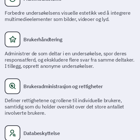
Veldig vanskelig
Forbedre undersøkelsens visuelle estetikk ved å integrere
multimedieelementer som bilder, videoer og lyd.
Møtte du noen tekniske vanskeligheter mens
du fullførte søknaden?
Brukerhåndtering
Administrer de som deltar i en undersøkelse, spor deres
responsatferd, og ekskludere flere svar fra samme deltaker.
Ja
Nei
I tillegg, opprett anonyme undersøkelser.
Hvis du opplevde noen tekniske
Brukeradministrasjon og rettigheter
vanskeligheter, vennligst beskriv dem her:
Definer rettighetene og rollene til individuelle brukere,
samtidig som du holder oversikt over det store antallet
involverte brukere.
Databeskyttelse
Kommunikasjon og support