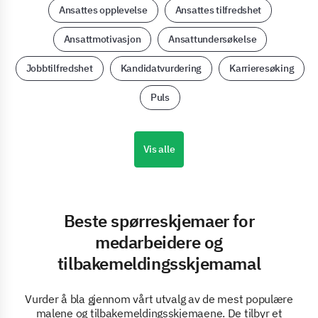
Ansattes opplevelse
Ansattes tilfredshet
Ansattmotivasjon
Ansattundersøkelse
Jobbtilfredshet
Kandidatvurdering
Karrieresøking
Puls
Vis alle
Beste spørreskjemaer for
medarbeidere og
tilbakemeldingsskjemamal
Vurder å bla gjennom vårt utvalg av de mest populære
malene og tilbakemeldingsskjemaene. De tilbyr et