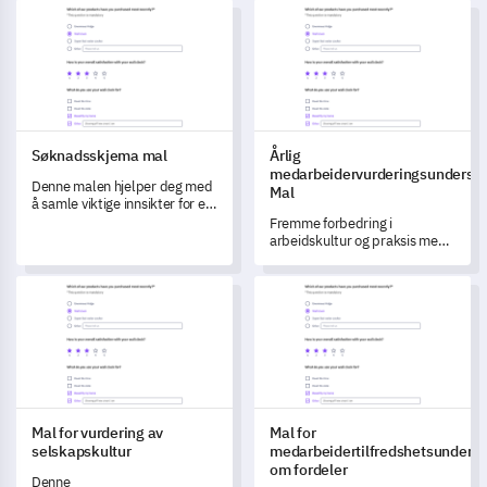
Søknadsskjema mal
Årlig medarbeidervurderingsu
Søknadsskjema mal
Årlig
medarbeidervurderingsundersø
Denne malen hjelper deg med
Mal
å samle viktige innsikter for en
mer effektiv opptaksprosess,
Fremme forbedring i
og tar opp interessentenes
arbeidskultur og praksis med
smertepunkter ved å fange
denne omfattende
kritiske data.
undersøkelsesmalen.
Mal for vurdering av selskapskultur
Mal for medarbeidertilfredshe
Mal for vurdering av
Mal for
selskapskultur
medarbeidertilfredshetsunders
om fordeler
Denne