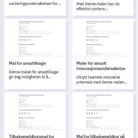
vurderingsundersøkelsen for
Med denne malen kan du
selskapskultur lar deg måle og
effektivt vurdere
forstå nyansene i
medarbeideres forståelse og
organisasjonens kultur
tilfredshet med selskapets
Mal for ansattklage
Maler for ansatt innovasjonsu
effektivt.
fordelingsplan.
Mal for ansattklage
Maler for ansatt
innovasjonsundersøkelse
Denne malen for ansattklage
gir deg muligheten til å
Utnytt teamets innovative
avdekke virkelige innsikter om
potensial med denne malen
arbeidsmiljøet ditt, og hjelper
for ansatt
deg med å forstå og håndtere
innovasjonsundersøkelse.
Tilbakemeldingsmal for ansattpolitikk
Mal for tilbakemelding på ansa
ulike klager.
Tilbakemeldingsmal for
Mal for tilbakemelding på