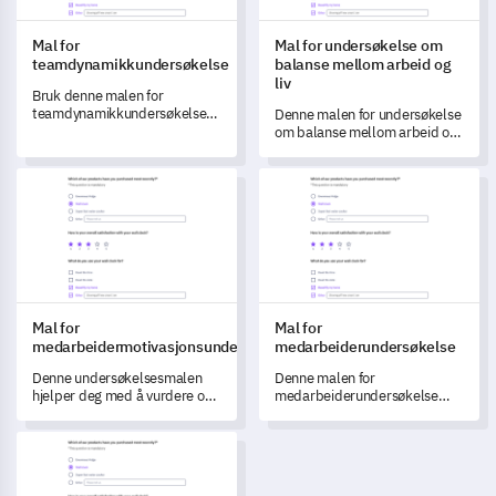
Mal for
Mal for undersøkelse om
teamdynamikkundersøkelse
balanse mellom arbeid og
liv
Bruk denne malen for
teamdynamikkundersøkelse
Denne malen for undersøkelse
for å få en omfattende
om balanse mellom arbeid og
forståelse av teamets
liv gjør det mulig for deg å
funksjonalitet og
avdekke innsiktsfulle
Mal for medarbeidermotivasjonsundersøkelse
Mal for medarbeiderundersøke
kommunikasjon.
perspektiver om ansattes
integrering av arbeid og liv.
Mal for
Mal for
medarbeidermotivasjonsundersøkelse
medarbeiderundersøkelse
Denne undersøkelsesmalen
Denne malen for
hjelper deg med å vurdere og
medarbeiderundersøkelse
forstå medarbeidermotivasjon
hjelper deg med å forstå og
innen din organisasjon.
måle teamets tilfredshet og
360-graders tilbakemeldingsmal
tilbakemelding.