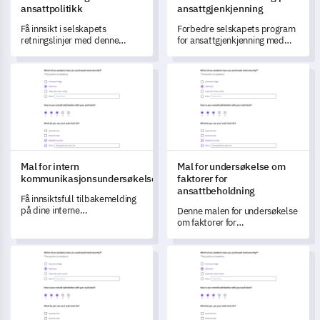
ansattpolitikk
ansattgjenkjenning
Få innsikt i selskapets
Forbedre selskapets program
retningslinjer med denne
for ansattgjenkjenning med
dynamiske
denne
tilbakemeldingsmalen for
tilbakemeldingsundersøkelsen.
Mal for intern kommunikasjonsundersøkelse
Mal for undersøkelse om fakto
ansatte.
Mal for intern
Mal for undersøkelse om
kommunikasjonsundersøkelse
faktorer for
ansattbeholdning
Få innsiktsfull tilbakemelding
på dine interne
Denne malen for undersøkelse
kommunikasjonsprosesser
om faktorer for
med denne omfattende
ansattbeholdning lar deg
undersøkelsesmallen.
avdekke nøkkelinnsikter om
Mal for teamdynamikkundersøkelse
Mal for undersøkelse om balan
ansattilfredshet og
oppfatninger om arbeidsmiljø.