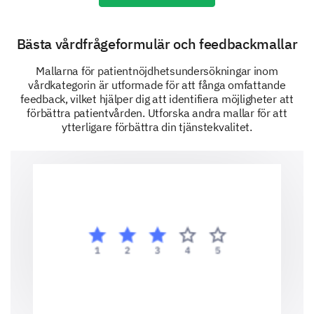
under ditt besök.
Hur nöjd var du med tydligheten i
Bästa vårdfrågeformulär och feedbackmallar
förklaringarna som gavs om din behandling?
(Vänligen ge ytterligare feedback angående
Mallarna för patientnöjdhetsundersökningar inom
tydligheten i förklaringarna.)
vårdkategorin är utformade för att fånga omfattande
feedback, vilket hjälper dig att identifiera möjligheter att
Mycket Missnöjd
förbättra patientvården. Utforska andra mallar för att
ytterligare förbättra din tjänstekvalitet.
Missnöjd
Neutral
Nöjd
Mycket Nöjd
Skriv din kommentar här: