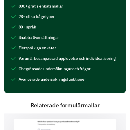
hos vår personal? (1 som Inte Professionell och
800+ gratis enkätsmallar
10 som Extremt Professionell)
28+ olika frågetyper
1
2
3
4
5
6
7
8
9
1
80+ språk
Snabba översättningar
Flerspråkiga enkäter
Kände du att väntetiden var acceptabel?
Varumärkesanpassad upplevelse och individualisering
Ja
Vet ej
Nej
Obegränsade undersökningar och frågor
Avancerade undersökningsfunktioner
Blev dina frågor och funderingar tillräckligt
Relaterade formulärmallar
besvarade? (Vänligen utveckla om du svarade
"Nej" eller "Något")
Ja