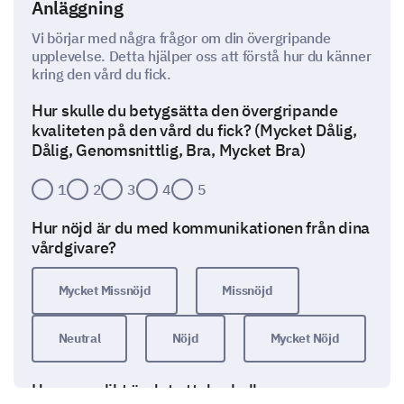
Anläggning
Vi börjar med några frågor om din övergripande
upplevelse. Detta hjälper oss att förstå hur du känner
kring den vård du fick.
Hur skulle du betygsätta den övergripande
kvaliteten på den vård du fick? (Mycket Dålig,
Dålig, Genomsnittlig, Bra, Mycket Bra)
1
2
3
4
5
Hur nöjd är du med kommunikationen från dina
vårdgivare?
Mycket Missnöjd
Missnöjd
Neutral
Nöjd
Mycket Nöjd
Hur sannolikt är det att du skulle