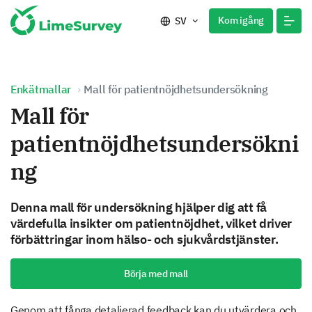
Kom igång
SV
Enkätmallar
Mall för patientnöjdhetsundersökning
Mall för
patientnöjdhetsundersökni
ng
Denna mall för undersökning hjälper dig att få
värdefulla insikter om patientnöjdhet, vilket driver
förbättringar inom hälso- och sjukvårdstjänster.
Börja med mall
Genom att fånga detaljerad feedback kan du utvärdera och