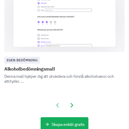
Nej
EGEN BEDÖMNING
Något
Alkoholbedömningsmall
Denna mall hjälper dig att utvärdera och förstå alkoholvanor och
attityder. ...
Kvalitet av Interaktion och
Previous slide
Next slide
Kommunikation
Bra kommunikation är avgörande för god vård. Hjälp
Skapa enkät gratis
oss att förstå hur väl vi kommunicerade med dig