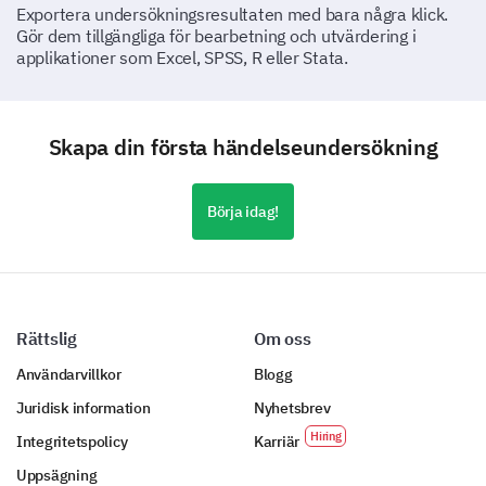
i.
Exportera undersökningsresultaten med bara några klick.
Gör dem tillgängliga för bearbetning och utvärdering i
Huvudpresentation:
Workshop 1: [Ä
applikationer som Excel, SPSS, R eller Stata.
Utmärkt
Bra
Skapa din första händelseundersökning
Genomsnittlig
Börja idag!
Dålig
Mycket Dålig
Rättslig
Om oss
Hur engagerande var talarna?
Användarvillkor
Blogg
Juridisk information
Nyhetsbrev
Ja
Vet ej
Nej
Integritetspolicy
Karriär
Huvudtalare:
Uppsägning