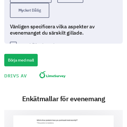
Mycket Dålig
Vänligen specificera vilka aspekter av
evenemanget du särskilt gillade.
Innehållet i sessionerna
Börja med mall
DRIVS AV
Talarens kvalitet
Enkätmallar för evenemang
Nätverksmöjligheter