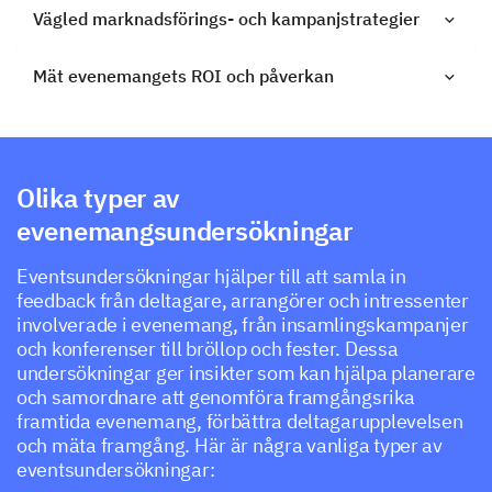
Vägled marknadsförings- och kampanjstrategier
Mät evenemangets ROI och påverkan
Olika typer av
evenemangsundersökningar
Eventsundersökningar hjälper till att samla in
feedback från deltagare, arrangörer och intressenter
involverade i evenemang, från insamlingskampanjer
och konferenser till bröllop och fester. Dessa
undersökningar ger insikter som kan hjälpa planerare
och samordnare att genomföra framgångsrika
framtida evenemang, förbättra deltagarupplevelsen
och mäta framgång. Här är några vanliga typer av
eventsundersökningar: