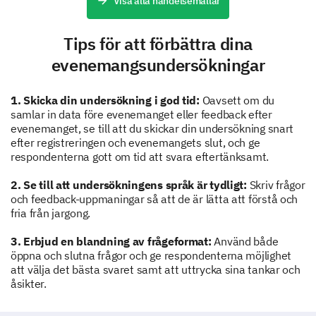
Hur troligt är det att du skulle rekommendera
Visa alla händelsemallar
detta evenemang till en kollega eller vän?
Tips för att förbättra dina
Mycket troligt
evenemangsundersökningar
Troligt
1. Skicka din undersökning i god tid:
Oavsett om du
Neutralt
samlar in data före evenemanget eller feedback efter
evenemanget, se till att du skickar din undersökning snart
Osannolikt
efter registreringen och evenemangets slut, och ge
respondenterna gott om tid att svara eftertänksamt.
Mycket osannolikt
2. Se till att undersökningens språk är tydligt:
Skriv frågor
och feedback-uppmaningar så att de är lätta att förstå och
fria från jargong.
Vänligen betygsätt följande aspekter av
evenemanget.
3. Erbjud en blandning av frågeformat:
Använd både
öppna och slutna frågor och ge respondenterna möjlighet
Relevans av innehåll:
Talarens exp
att välja det bästa svaret samt att uttrycka sina tankar och
åsikter.
Mycket Nöjd