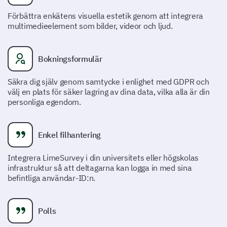
innehåll.
Förbättra enkätens visuella estetik genom att integrera
multimedieelement som bilder, videor och ljud.
Vilka sessioner deltog du i? (Kryssa för alla som
gäller)
Bokningsformulär
Huvudpresentation
Säkra dig själv genom samtycke i enlighet med GDPR och
Workshop 1: [Ämne]
välj en plats för säker lagring av dina data, vilka alla är din
personliga egendom.
Workshop 2: [Ämne]
Paneldiskussion
Enkel filhantering
Nätverks-sessioner
Integrera LimeSurvey i din universitets eller högskolas
infrastruktur så att deltagarna kan logga in med sina
Annat:
befintliga användar-ID:n.
Polls
Betygsätt kvaliteten på sessionerna du deltog