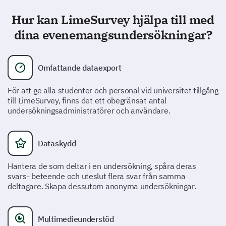
Nöjd
Hur kan LimeSurvey hjälpa till med
Neutralt
dina evenemangsundersökningar?
Missnöjd
Mycket Missnöjd
Omfattande dataexport
För att ge alla studenter och personal vid universitet tillgång
till LimeSurvey, finns det ett obegränsat antal
Vad kan vi förbättra för framtida evenemang?
undersökningsadministratörer och användare.
Dataskydd
Hantera de som deltar i en undersökning, spåra deras
svars- beteende och uteslut flera svar från samma
Session och Talare Insikter
deltagare. Skapa dessutom anonyma undersökningar.
Nästa steg, vi vill gärna höra dina tankar om de
individuella sessionerna och talarna. Din detaljerade
Multimedieunderstöd
feedback kommer att hjälpa oss att kuratera bättre