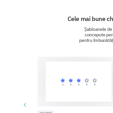
Cele mai bune che
Șabloanele de s
concepute pent
pentru îmbunătăți
Previous slide