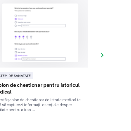
Next slide
ion
STEM DE SĂNĂTATE
SISTEM DE SĂNĂT
s understand how well we
lon de chestionar pentru istoricul
Template pent
dical
Această șablon de 
xplanations given to you
despre factorii de s
stă șablon de chestionar de istoric medical te
cu zi și ...
any additional feedback
ă să capturezi informații esențiale despre
tate pentru a tran ...
se enter your comment here: