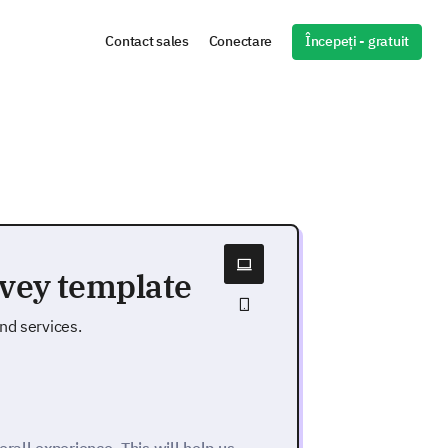
Începeți - gratuit
Contact sales
Conectare
rvey template
nd services.