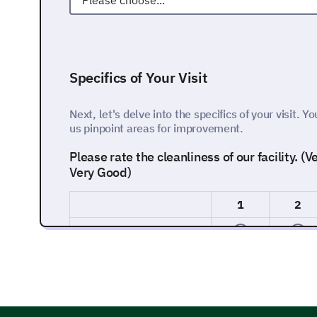
Specifics of Your Visit
Next, let's delve into the specifics of your visit. 
us pinpoint areas for improvement.
Please rate the cleanliness of our facility. (
Very Good)
1
2
How would you rate the professionalism of o
Professional and 10 being Extremely Profes