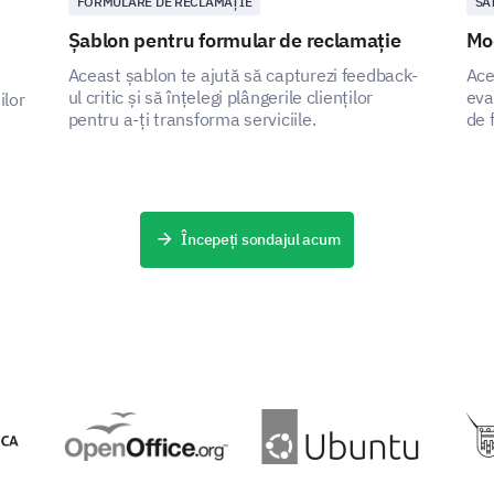
FORMULARE DE RECLAMAȚIE
SA
Increase
Șablon pentru formular de reclamație
Mod
Aceast șablon te ajută să capturezi feedback-
Ace
ul critic și să înțelegi plângerile clienților
eva
ilor
pentru a-ți transforma serviciile.
de 
Your Final Thoughts and Suggestions
Începeți sondajul acum
Finally, we’d love to hear any additional thought
might have. Your insights are invaluable.
Do you have any other comments or suggesti
services?