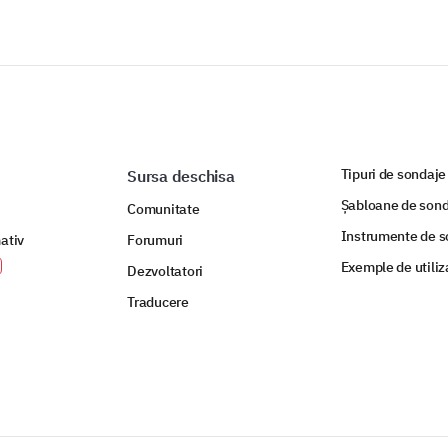
On a scale from 1 to 10, how would you rate
1 to 10 (1 being Very Poor and 10 being Ver
Tipuri de sondaje
Sursa deschisa
Șabloane de sond
Comunitate
FOURNIZAT DE
Instrumente de s
ativ
Forumuri
Exemple de utiliz
Dezvoltatori
Traducere