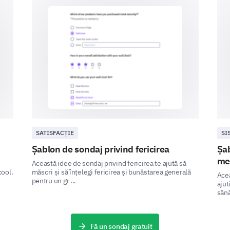
No
Somewhat
Quality of Interaction and Communicat
SATISFACȚIE
SI
Good communication is key to good care. Help u
Șablon de sondaj privind fericirea
Șab
communicated with you during your visit.
me
Această idee de sondaj privind fericirea te ajută să
How satisfied were you with the clarity of e
cool.
măsori și să înțelegi fericirea și bunăstarea generală
Acea
pentru un gr ...
regarding your treatment? (Please provide 
ajut
sănă
regarding the clarity of explanations.)
Plea
Very Dissatisfied
Fă un sondaj gratuit