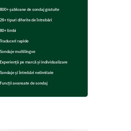
800+ șabloane de sondaj gratuite
5
6
7
8
9
10
28+ tipuri diferite de întrebări
80+ limbi
Traduceri rapide
e?
Sondaje multilingve
Experiență pe marcă și individualizare
Uncertain
No
Sondaje și întrebări nelimitate
Funcții avansate de sondaj
d adequately? (Please
at")