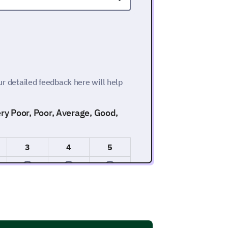
Your detailed feedback here will help
Very Poor, Poor, Average, Good,
3
4
5
ur staff?(1 being Not
sional)