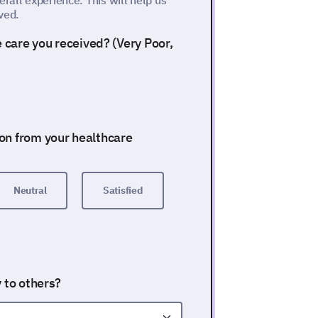
rall experience. This will help us
ved.
e care you received? (Very Poor,
on from your healthcare
Neutral
Satisfied
 to others?