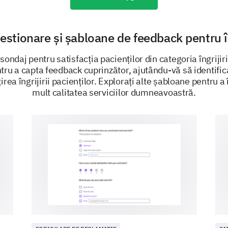
Dissatisfied
Neutral
stionare și șabloane de feedback pentru în
Satisfied
ondaj pentru satisfacția pacienților din categoria îngrijiri
ru a capta feedback cuprinzător, ajutându-vă să identifica
Very Satisfied
rea îngrijirii pacienților. Explorați alte șabloane pentru a
mult calitatea serviciilor dumneavoastră.
Rate the empathy and understanding shown 
(Very Poor, Poor, Average, Good, Very Good)
1
2
Did you feel involved in decisions about you