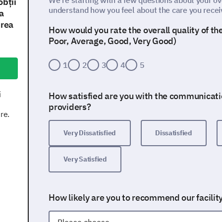
We're starting with a few questions about your ove
obţii
understand how you feel about the care you recei
a
irea
How would you rate the overall quality of th
Poor, Average, Good, Very Good)
1
2
3
4
5
i
How satisfied are you with the communicati
providers?
re.
Very Dissatisfied
Dissatisfied
Very Satisfied
How likely are you to recommend our facility