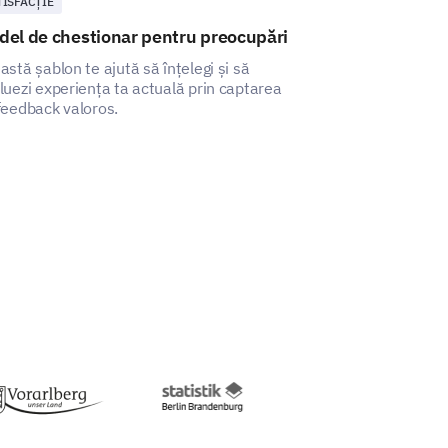
TISFACȚIE
SATISFACȚIE
Same
Decrease
el de chestionar pentru preocupări
Șablon de son
astă șablon te ajută să înțelegi și să
Această șablon 
luezi experiența ta actuală prin captarea
feedback cuprinz
feedback valoros.
profesională, me
conducătorilor.
s, suggestions, or comments you
ons to help improve our