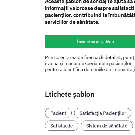
Această şablon de sondaj te ajută să 
informaţii valoroase despre satisfacţi
pacienţilor, contribuind la îmbunătăţ
serviciilor de sănătate.
Începe cu un șablon
Prin colectarea de feedback detaliat, puteț
evalua și măsura experiențele pacienților
pentru a identifica domeniile de îmbunătăți
Etichete șablon
Pacient
Satisfacția Pacienților
Satisfacție
Sistem de sănătate