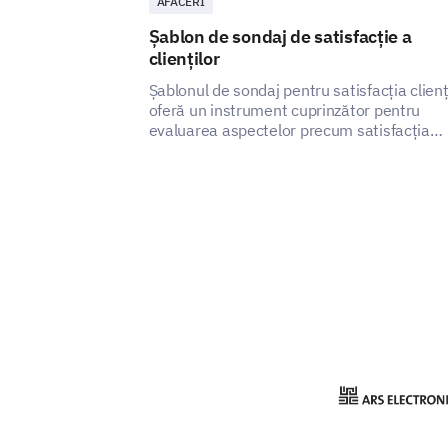
AFACERI
Șablon de sondaj de satisfacție a
clienților
Șablonul de sondaj pentru satisfacția clienț
oferă un instrument cuprinzător pentru
evaluarea aspectelor precum satisfacția
generală, recomandările, serviciul clienți și
comunicarea, oferind o viziune holistică
asupra perspectivei clientului.