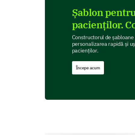
Șablon pentru 
pacienților. C
Constructorul de șabloane
personalizarea rapidă și uș
pacienților.
Începe acum