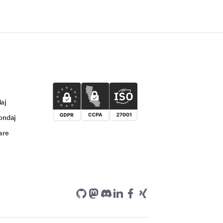
 your overall experience?
y Good)
aj
ondaj
are