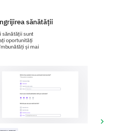
grijirea sănătății
i sănătății sunt
ți oportunități
 îmbunătăți și mai
by your healthcare provider.
3
4
5
Next slide
r treatment?