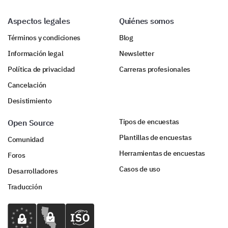
Aumento
Mismo
Disminución
perspectiva del
cliente.
Aspectos legales
Quiénes somos
Términos y condiciones
Blog
Información legal
Newsletter
Tus Últimos Pensamientos y Sugerencias
Política de privacidad
Carreras profesionales
Finalmente, nos encantaría conocer cualquier
pensamiento, sugerencia o comentario adicional que
Cancelación
puedas tener. Tus opiniones son invaluables.
Desistimiento
¿Tienes algún otro comentario o sugerencia
Tipos de encuestas
Open Source
para ayudar a mejorar nuestros servicios?
Plantillas de encuestas
Comunidad
Herramientas de encuestas
Foros
Casos de uso
Desarrolladores
Traducción
En una escala del 1 al 10, ¿cómo calificarías tu
experiencia general?