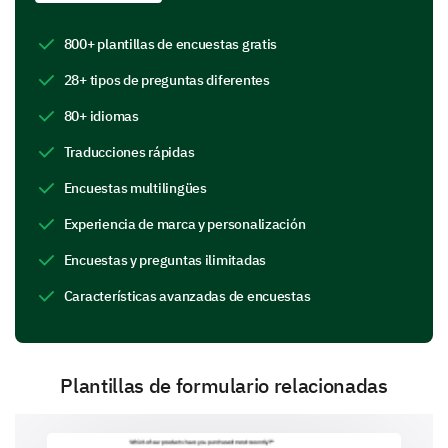
800+ plantillas de encuestas gratis
¿Cómo calificarías el profesionalismo de
nuestro personal? (1 siendo No Profesional y
28+ tipos de preguntas diferentes
10 siendo Extremadamente Profesional)
80+ idiomas
1
2
3
4
5
6
7
8
9
1
Traducciones rápidas
Encuestas multilingües
Experiencia de marca y personalización
¿Sentiste que el tiempo de espera fue
Encuestas y preguntas ilimitadas
aceptable?
Características avanzadas de encuestas
Sí
Dudoso
No
Plantillas de formulario relacionadas
¿Se abordaron adecuadamente tus preguntas y
preocupaciones? (Por favor, elabora si