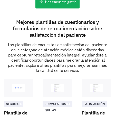
Haz encuesta gratis
Una buena comunicación es clave para una buena
atención. Ayúdanos a entender cómo nos
comunicamos contigo durante tu visita.
Mejores plantillas de cuestionarios y
¿Qué tan satisfecho estuviste con la claridad de
formularios de retroalimentación sobre
las explicaciones que se te dieron sobre tu
satisfacción del paciente
tratamiento? (Por favor proporciona cualquier
comentario adicional sobre la claridad de las
Las plantillas de encuestas de satisfacción del paciente
explicaciones.)
en la categoría de atención médica están diseñadas
para capturar retroalimentación integral, ayudándote a
identificar oportunidades para mejorar la atención al
Muy Insatisfecho
paciente. Explora otras plantillas para mejorar aún más
la calidad de tu servicio.
Insatisfecho
Neutral
Satisfecho
Muy Satisfecho
NEGOCIOS
FORMULARIOS DE
SATISFACCIÓN
QUEJAS
Plantilla de
Plantilla de