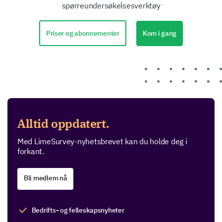
spørreundersøkelsesverktøy
Kom i gang
Priser og abonnementer
Alltid oppdatert.
Med LimeSurvey-nyhetsbrevet kan du holde deg i
forkant.
Bli medlem nå
Bedrifts- og felleskapsnyheter