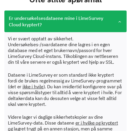
Er undersøkelsesdataene mine i LimeSurvey
Cloud kryptert?
Vi er svært opptatt av sikkerhet.
Undersøkelses-/svardataene dine lagres i en egen
database med et eget brukernavn/passord for hver
LimeSurvey Cloud-instans. Tilkoblingen av nettleseren
din til våre servere er også kryptert ved hjelp av SSL.
Dataene i LimeSurvey er som standard ikke kryptert
fordi de brukes regelmessig av LimeSurvey-programmet
(det er
ikke i hvile
). Du kan imidlertid konfigurere svar på
visse spørsmålstyper til alltid å være kryptert i hvile. For
deltakerdata kan du dessuten velge at visse felt alltid
skal være kryptert.
Videre lager vi daglige sikkerhetskopier av dine
LimeSurvey-data. Disse dataene
er i hvilke og kryptert
og
lagret trygt på en annen stasjon, men på samme