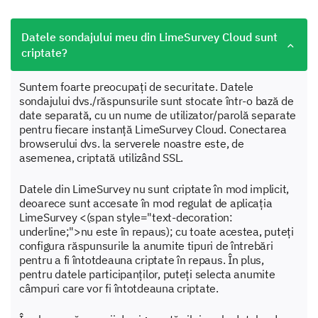
Datele sondajului meu din LimeSurvey Cloud sunt
criptate?
Suntem foarte preocupați de securitate. Datele
sondajului dvs./răspunsurile sunt stocate într-o bază de
date separată, cu un nume de utilizator/parolă separate
pentru fiecare instanță LimeSurvey Cloud. Conectarea
browserului dvs. la serverele noastre este, de
asemenea, criptată utilizând SSL.
Datele din LimeSurvey nu sunt criptate în mod implicit,
deoarece sunt accesate în mod regulat de aplicația
LimeSurvey <(span style="text-decoration:
underline;">nu este în repaus); cu toate acestea, puteți
configura răspunsurile la anumite tipuri de întrebări
pentru a fi întotdeauna criptate în repaus. În plus,
pentru datele participanților, puteți selecta anumite
câmpuri care vor fi întotdeauna criptate.