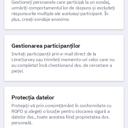
Gestionați persoanele care participă la un sondaj,
urmăriți comportamentul lor de răspuns și excludeți
răspunsurile multiple ale aceluiași participant. În
plus, creați sondaje anonime.
Gestionarea participanților
Invitați participanții prin e-mail direct de la
LimeSurvey sau trimiteți memento-uri celor care nu
au completat încă chestionarul dvs. de cercetare a
pieței.
Protecția datelor
Protejați-vă prin consimțământ în conformitate cu
RGPD și alegeți o locație pentru stocarea sigură a
datelor dvs., toate acestea fiind proprietatea dvs.
personală.