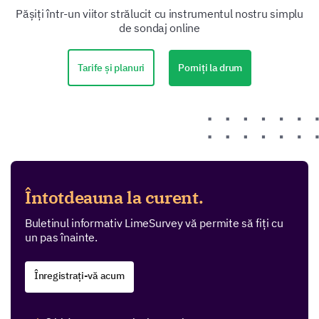
Pășiți într-un viitor strălucit cu instrumentul nostru simplu
de sondaj online
Porniți la drum
Tarife și planuri
Întotdeauna la curent.
Buletinul informativ LimeSurvey vă permite să fiți cu
un pas înainte.
Înregistrați-vă acum