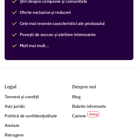
Știri despre companie și comunitate
Oferte exclusive și reduceri
Cele mai recente caracteristici ale produsului
Povești de succes și ateliere interesante
Mult mai mult...
Legal
Despre noi
Termeni și condiții
Blog
Aviz juridic
Buletin informativ
Politică de confidențialitate
Cariere
Anulare
Retragere