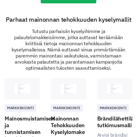
Parhaat mainonnan tehokkuuden kyselymallit
Tutustu parhaisiin kyselyihimme ja
palautelomakkeisiimme, jotka auttavat keräämään
kriittisiä tietoja mainonnan tehokkuuden
kyselymalleissa. Nämä auttavat sinua ymmärtämään
paremmin mainontasi vaikutuksia, varmistamaan
arvokasta palautetta ja parantamaan kampanjoita
optimaalisten tulosten saavuttamiseksi.
MARKKINOINTI
MARKKINOINTI
MARKKINOINTI
Mainosmuistamisen
Mainonnan
Brändilähettilä
ja
Tehokkuuden
tutkimusmalli
tunnistamisen
Kyselylomake
Arvioi brändisi