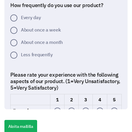
How frequently do you use our product?
Every day
About once a week
About once a month
Less frequently
Please rate your experience with the following
aspects of our product. (1=Very Unsatisfactory,
5=Very Satisfactory)
1
2
3
4
5
Ease of use
Quality
Aloita mallilla