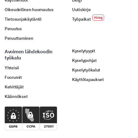
Käyttöehdot
Blogi
Oikeudellinen huomautus
Uutiskirje
Tietosuojakäytäntö
Työpaikat
Peruutus
Peruuttaminen
Kyselytyypit
Avoimen lähdekoodin
työkalu
Kyselypohjat
Yhteisö
Kyselytyökalut
Foorumit
Käyttötapaukset
Kehittäjät
Käännökset