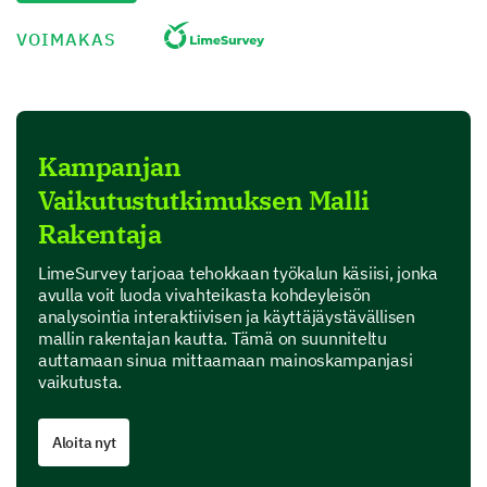
Performance
VOIMAKAS
Value for money
Product Features
Kampanjan
In this section, we are interested in your perspective
Vaikutustutkimuksen Malli
on specific features of our product.
Rakentaja
Which features of our product do you find most
useful? (Select all that apply)
LimeSurvey tarjoaa tehokkaan työkalun käsiisi, jonka
avulla voit luoda vivahteikasta kohdeyleisön
Feature A
analysointia interaktiivisen ja käyttäjäystävällisen
mallin rakentajan kautta. Tämä on suunniteltu
Feature B
auttamaan sinua mittaamaan mainoskampanjasi
vaikutusta.
Feature C
Aloita nyt
Feature D