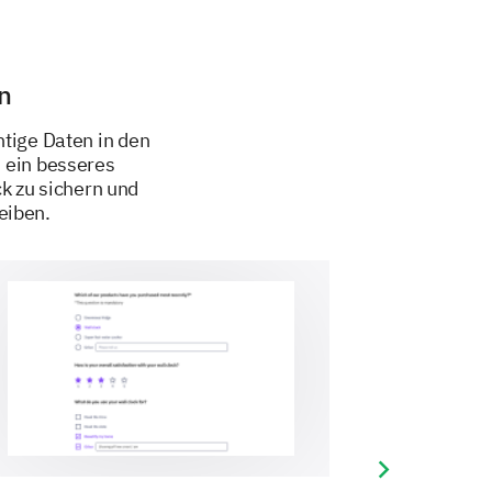
n
tige Daten in den
 ein besseres
 zu sichern und
eiben.
Next slide