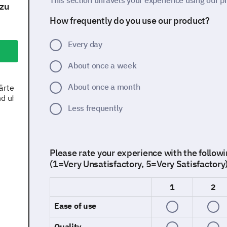
This section unravels your experience using our p
 zu
How frequently do you use our product?
Every day
About once a week
About once a month
ärte
d uf
Less frequently
Please rate your experience with the followi
(1=Very Unsatisfactory, 5=Very Satisfactory
1
2
Ease of use
Quality