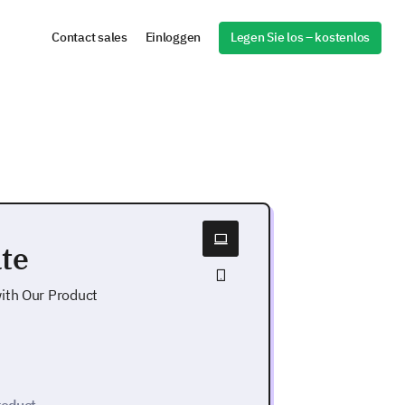
Legen Sie los – kostenlos
Contact sales
Einloggen
te
ith Our Product