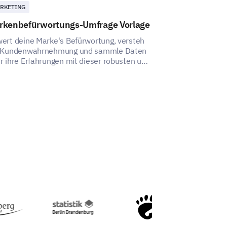
RKETING
MARKETING
rkenbefürwortungs-Umfrage Vorlage
Marke Attrib
ert deine Marke's Befürwortung, versteh
Diese Vorlage z
 Kundenwahrnehmung und sammle Daten
Markenattribute
r ihre Erfahrungen mit dieser robusten und
Wahrnehmung un
ategisch gestalteten Vorlage.
Publikums mit I
zu messen.