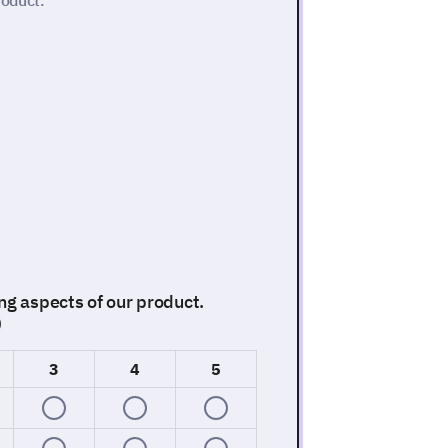
roduct.
ng aspects of our product.
)
3
4
5