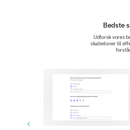
Bedste s
Udforsk vores b
skabeloner til ef
forstå
Previous slide