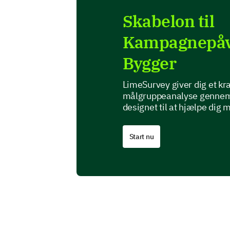
Skabelon til
Kampagnepåv
Bygger
LimeSurvey giver dig et kra
målgruppeanalyse gennem e
designet til at hjælpe dig
Start nu