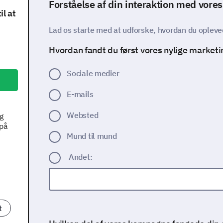
Forståelse af din interaktion med vor
l at
Lad os starte med at udforske, hvordan du oplev
Hvordan fandt du først vores nylige marke
Sociale medier
E-mails
Websted
g
 på
Mund til mund
Andet:
t