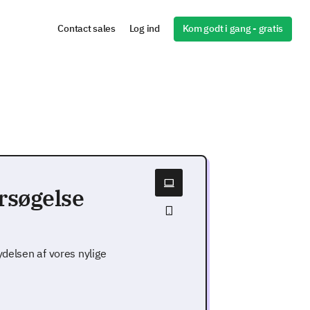
Kom godt i gang - gratis
Contact sales
Log ind
søgelse
ydelsen af vores nylige