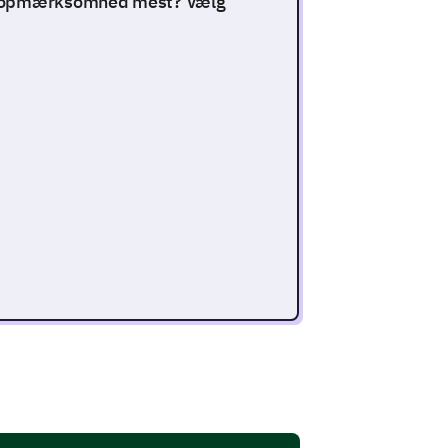
in opmærksomhed mest? Vælg
 kampagnens effektivitet.
 produkt eller service?