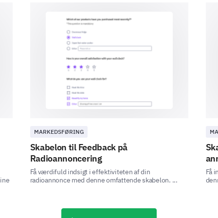
Indsigter om dig
Vi er næsten færdige. Bare nogle afsluttende spø
Hvilken alderskategori tilhører du?
MARKEDSFØRING
MA
Skabelon til Feedback på
Ska
Radioannoncering
an
Hvor bekendt var du med vores produkt/se
Få værdifuld indsigt i effektiviteten af din
Få i
dine
radioannonce med denne omfattende skabelon. ...
den
Muligheder:
- 1 (Slet ikke bekendt)
- 2 (Lidt bekendt)