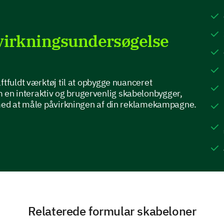
Ja
Nej
irkningsundersøgelse
Hvordan vil du vurdere den overordnede eff
Muligheder:
- 1 (Ineffektiv)
ftfuldt værktøj til at opbygge nuanceret
- 2 (Lidt effektiv)
n interaktiv og brugervenlig skabelonbygger,
- 3 (Moderat effektiv)
 med at måle påvirkningen af din reklamekampagne.
- 4 (Meget effektiv)
- 5 (Ekstremt effektiv)
1
2
3
4
5
Hvilke forbedringer til vores kampagne vill
Relaterede formular skabeloner