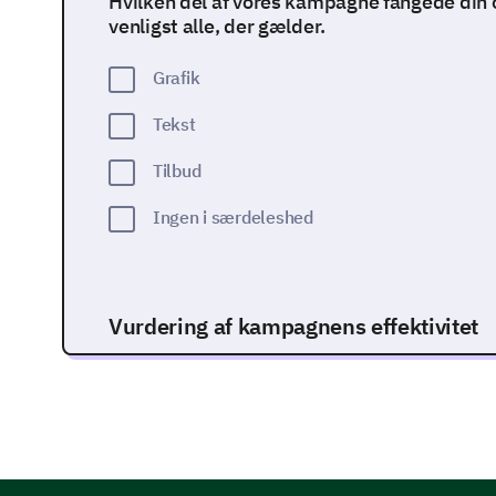
Hvilken del af vores kampagne fangede d
venligst alle, der gælder.
Grafik
Tekst
Tilbud
Ingen i særdeleshed
Vurdering af kampagnens effektivitet
Vi vil nu dykke lidt dybere ned i din opfattelse af
Gav kampagnen dig mere interesse for vores