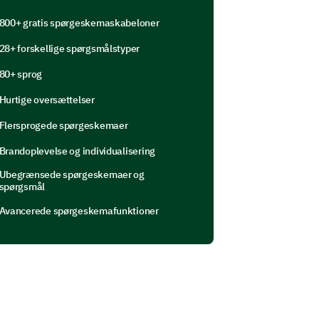
800+ gratis spørgeskemaskabeloner
28+ forskellige spørgsmålstyper
ektivitet af vores kampagne?
80+ sprog
Hurtige oversættelser
Flersprogede spørgeskemaer
Brandoplevelse og individualisering
Ubegrænsede spørgeskemaer og
spørgsmål
Avancerede spørgeskemafunktioner
e du foreslå med dine egne ord?