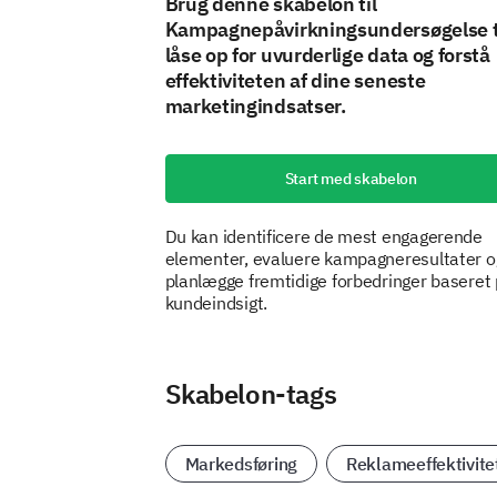
Brug denne skabelon til
Kampagnepåvirkningsundersøgelse ti
låse op for uvurderlige data og forstå
effektiviteten af dine seneste
marketingindsatser.
Start med skabelon
Du kan identificere de mest engagerende
elementer, evaluere kampagneresultater o
planlægge fremtidige forbedringer baseret
kundeindsigt.
Skabelon-tags
Markedsføring
Reklameeffektivite