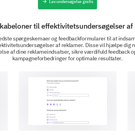
Lav undersøgelse gratis
- 3 (Nogenlunde bekendt)
- 4 (Meget bekendt)
- 5 (Ekstremt bekendt)
kabeloner til effektivitetsundersøgelser af
1
2
3
4
5
edste spørgeskemaer og feedbackformularer til at indsamle
fektivitetsundersøgelser af reklamer. Disse vil hjælpe dig 
else af dine reklameindsatser, sikre værdifuld feedback o
DREVET AF
kampagneforbedringer for optimale resultater.