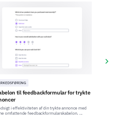
rgsmål om dig.
Next slide
RKEDSFØRING
MARKEDSFØRING
belon til feedbackformular for trykte
Skabelon til 
noncer
reklame
rvice før denne kampagne?
ndsigt i effektiviteten af din trykte annonce med
Denne skabelon til
ne omfattende feedbackformularskabelon. ...
giver dig mulighed 
dit publikums op ..