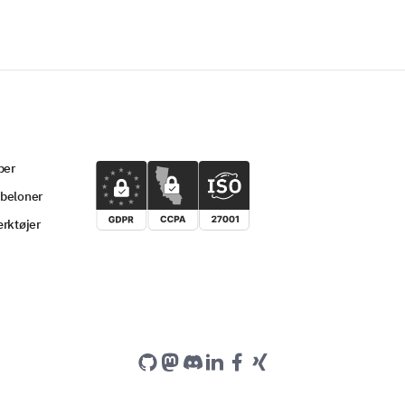
per
beloner
rktøjer