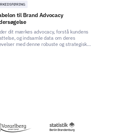
RKEDSFØRING
MARKEDSFØRING
belon til Brand Advocacy
Skabelon til v
dersøgelse
brandattribut
der dit mærkes advocacy, forstå kundens
Denne skabelon t
attelse, og indsamle data om deres
brandattributter
evelser med denne robuste og strategisk
analysere og må
ignede skabelon.
og erfaringer me