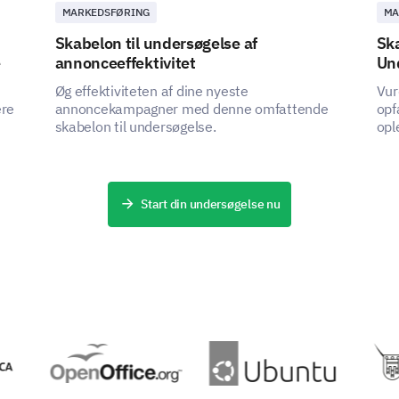
MARKEDSFØRING
MA
Skabelon til undersøgelse af
Ska
e
annonceeffektivitet
Un
Øg effektiviteten af dine nyeste
Vur
ere
annoncekampagner med denne omfattende
opf
skabelon til undersøgelse.
opl
des
Start din undersøgelse nu