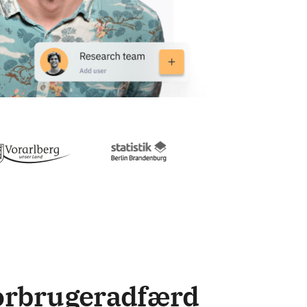
forbrugeradfærd