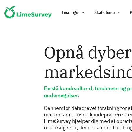
Løsninger
Skabeloner
P
Opnå dyber
markedsind
Forstå kundeadfærd, tendenser og p
undersøgelser.
Gennemfør datadrevet forskning for a
markedstendenser, kundepræferencer 
LimeSurvey hjælper dig med at oprette
undersøgelser, der indsamler handlings