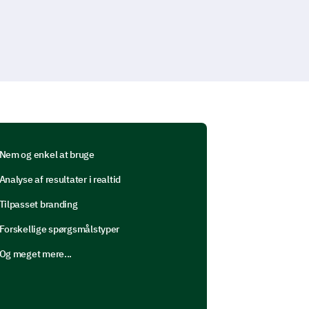
Nem og enkel at bruge
Analyse af resultater i realtid
Tilpasset branding
Forskellige spørgsmålstyper
Og meget mere...