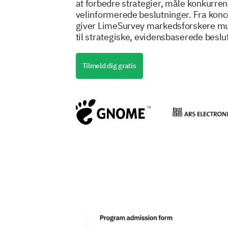
at forbedre strategier, måle konkurren
velinformerede beslutninger. Fra konce
giver LimeSurvey markedsforskere mu
til strategiske, evidensbaserede beslut
Tilmeld dig gratis