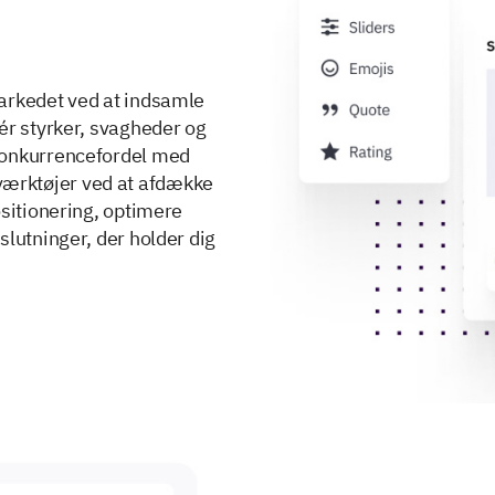
arkedet ved at indsamle
ér styrker, svagheder og
konkurrencefordel med
ærktøjer ved at afdække
ositionering, optimere
slutninger, der holder dig