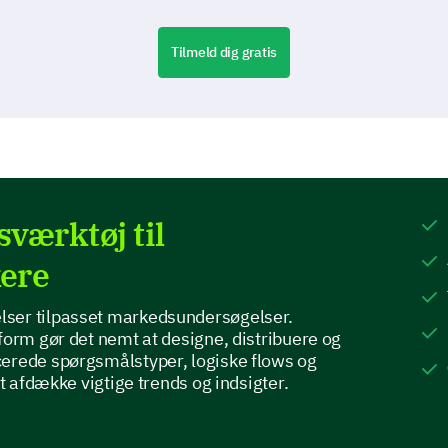
Tilmeld dig gratis
værktøj til
ere
ser tilpasset markedsundersøgelser.
form gør det nemt at designe, distribuere og
cerede spørgsmålstyper, logiske flows og
at afdække vigtige trends og indsigter.