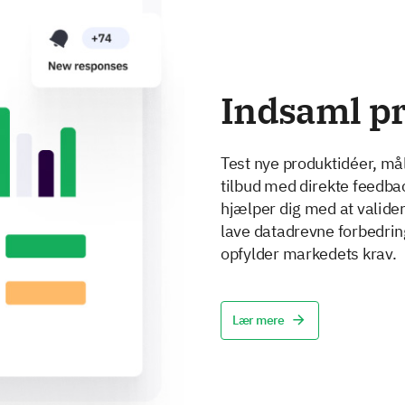
Indsaml p
Test nye produktidéer, mål
tilbud med direkte feedba
hjælper dig med at valide
lave datadrevne forbedring
opfylder markedets krav.
Lær mere