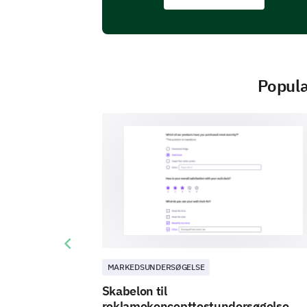
Populæ
Previous slide
MARKEDSUNDERSØGELSE
Skabelon til
reklamekoncepttestundersøgelse