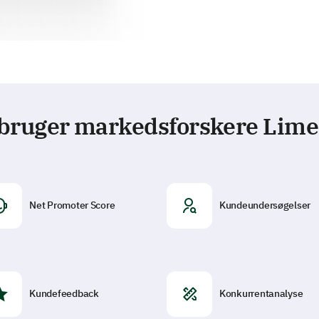
bruger markedsforskere Lim
Net Promoter Score
Kundeundersøgelser
Kundefeedback
Konkurrentanalyse