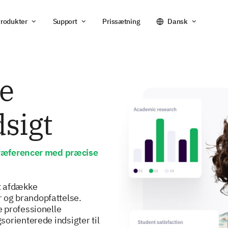
rodukter
Support
Prissætning
Dansk
e
sigt
ræferencer med præcise
t afdække
og brandopfattelse.
 professionelle
orienterede indsigter til