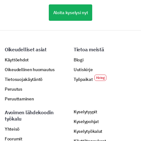
Aloita kyselysi nyt
Oikeudelliset asiat
Tietoa meistä
Käyttöehdot
Blogi
Oikeudellinen huomautus
Uutiskirje
Tietosuojakäytäntö
Työpaikat
Peruutus
Peruuttaminen
Kyselytyypit
Avoimen lähdekoodin
työkalu
Kyselypohjat
Yhteisö
Kyselytyökalut
Foorumit
Käyttötapaukset