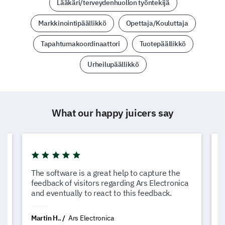
Lääkäri/terveydenhuollon työntekijä
Markkinointipäällikkö
Opettaja/Kouluttaja
Tapahtumakoordinaattori
Tuotepäällikkö
Urheilupäällikkö
What our happy juicers say
The software is a great help to capture the
L
feedback of visitors regarding Ars Electronica
c
and eventually to react to this feedback.
G
Martin H..
Ars Electronica
N