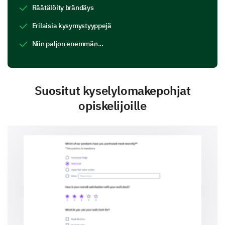
Räätälöity brändäys
Erilaisia kysymystyyppejä
Niin paljon enemmän...
Suositut kyselylomakepohjat
opiskelijoille