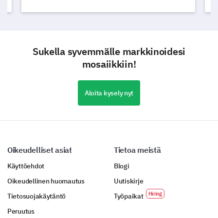
Sukella syvemmälle markkinoidesi
mosaiikkiin!
Aloita kysely nyt
Oikeudelliset asiat
Tietoa meistä
Käyttöehdot
Blogi
Oikeudellinen huomautus
Uutiskirje
Tietosuojakäytäntö
Työpaikat
Peruutus