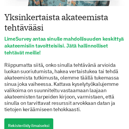
Yksinkertaista akateemista
tehtävääsi
LimeSurvey antaa sinulle mahdollisuuden keskittyä
akateemisiin tavoitteisiisi. Jätä hallinnolliset
tehtävät meille!
Riippumatta siitä, onko sinulla tehtävänä arvioida
luokan suoriutumista, hakea vertaistukea tai tehdä
akateemista tutkimusta, olemme täällä tukemassa
sinua joka vaiheessa. Kattava kyselytyökalujemme
valikoima on suunniteltu vastaamaan laajaan
akateemisten tarpeiden kirjoon, varmistaen, että
sinulla on tarvittavat resurssit arvokkaan datan ja
tietojen keräämiseen tehokkaasti.
Rekisteröidy ilmaiseksi