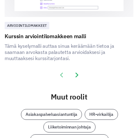
ARVIOINTILOMAKKEET
Kurssin arviointilomakkeen malli
Tämä kyselymalli auttaa sinua keräämään tietoa ja
saamaan arvokasta palautetta arvioidaksesi ja
muuttaaksesi kurssitarjontasi.
Previous slide
Next slide
Muut roolit
Asiakaspalveluasiantuntija
HR-virkailija
Liiketoiminnan johtaja