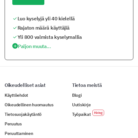
Luo kyselyjä yli 40 kielellä
Rajaton määrä käyttäjiä
Yli 800 valmista kyselymallia
Paljon muuta...
Oikeudelliset asiat
Tietoa meistä
Käyttöehdot
Blogi
Oikeudellinen huomautus
Uutiskirje
Tietosuojakäytäntö
Työpaikat
Peruutus
Peruuttaminen