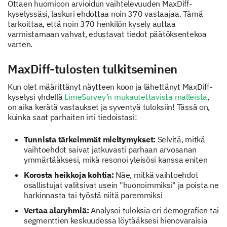
Ottaen huomioon arvioidun vaihtelevuuden MaxDiff-
kyselyssäsi, laskuri ehdottaa noin 370 vastaajaa. Tämä
tarkoittaa, että noin 370 henkilön kysely auttaa
varmistamaan vahvat, edustavat tiedot päätöksentekoa
varten.
MaxDiff-tulosten tulkitseminen
Kun olet määrittänyt näytteen koon ja lähettänyt MaxDiff-
kyselysi yhdellä
LimeSurvey’n mukautettavista malleista
,
on aika kerätä vastaukset ja syventyä tuloksiin! Tässä on,
kuinka saat parhaiten irti tiedoistasi:
Tunnista tärkeimmät mieltymykset:
Selvitä, mitkä
vaihtoehdot saivat jatkuvasti parhaan arvosanan
ymmärtääksesi, mikä resonoi yleisösi kanssa eniten
Korosta heikkoja kohtia:
Näe, mitkä vaihtoehdot
osallistujat valitsivat usein "huonoimmiksi" ja poista ne
harkinnasta tai työstä niitä paremmiksi
Vertaa alaryhmiä:
Analysoi tuloksia eri demografien tai
segmenttien keskuudessa löytääksesi hienovaraisia