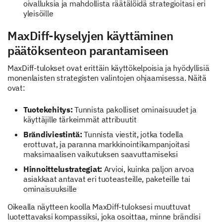
oivalluksia ja mahdollista räätälöidä strategioitasi eri
yleisöille
MaxDiff-kyselyjen käyttäminen
päätöksenteon parantamiseen
MaxDiff-tulokset ovat erittäin käyttökelpoisia ja hyödyllisiä
monenlaisten strategisten valintojen ohjaamisessa. Näitä
ovat:
Tuotekehitys:
Tunnista pakolliset ominaisuudet ja
käyttäjille tärkeimmät attribuutit
Brändiviestintä:
Tunnista viestit, jotka todella
erottuvat, ja paranna markkinointikampanjoitasi
maksimaalisen vaikutuksen saavuttamiseksi
Hinnoittelustrategiat:
Arvioi, kuinka paljon arvoa
asiakkaat antavat eri tuoteasteille, paketeille tai
ominaisuuksille
Oikealla näytteen koolla MaxDiff-tuloksesi muuttuvat
luotettavaksi kompassiksi, joka osoittaa, minne brändisi