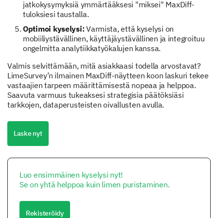
jatkokysymyksiä ymmärtääksesi "miksei" MaxDiff-
tuloksiesi taustalla.
Optimoi kyselysi:
Varmista, että kyselysi on
mobiiliystävällinen, käyttäjäystävällinen ja integroituu
ongelmitta analytiikkatyökalujen kanssa.
Valmis selvittämään, mitä asiakkaasi todella arvostavat?
LimeSurvey’n ilmainen MaxDiff-näytteen koon laskuri tekee
vastaajien tarpeen määrittämisestä nopeaa ja helppoa.
Saavuta varmuus tukeaksesi strategisia päätöksiäsi
tarkkojen, dataperusteisten oivallusten avulla.
Laske nyt
Luo ensimmäinen kyselysi nyt!
Se on yhtä helppoa kuin limen puristaminen.
Rekisteröidy