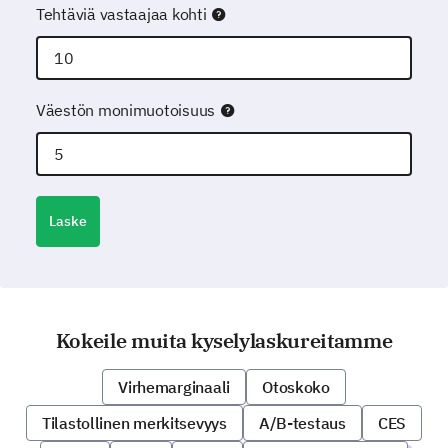
Tehtäviä vastaajaa kohti
Väestön monimuotoisuus
Laske
Kokeile muita kyselylaskureitamme
Virhemarginaali
Otoskoko
Tilastollinen merkitsevyys
A/B-testaus
CES