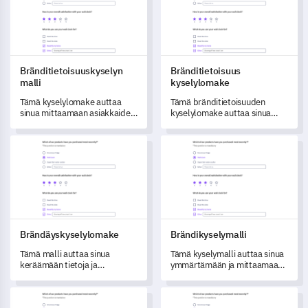
Bränditietoisuuskyselyn
Bränditietoisuus
malli
kyselylomake
Tämä kyselylomake auttaa
Tämä bränditietoisuuden
sinua mittaamaan asiakkaiden
kyselylomake auttaa sinua
käsityksiä brändistäsi ja
mittaamaan ja ymmärtämään
paljastamaan keskeiset
kuluttajien käsityksiä ja
Brändäyskyselylomake
Brändikyselymalli
näkemykset brändin
tunnistamista brändistäsi.
parantamiseksi.
Brändäyskyselylomake
Brändikyselymalli
Tämä malli auttaa sinua
Tämä kyselymalli auttaa sinua
keräämään tietoja ja
ymmärtämään ja mittaamaan,
ymmärtämään asiakkaidesi
miten asiakkaasi kokevat
käsityksiä brändistäsi.
brändisi.
Brändikokemuskyselyn malli
Bränditietoisuus kyselylomak