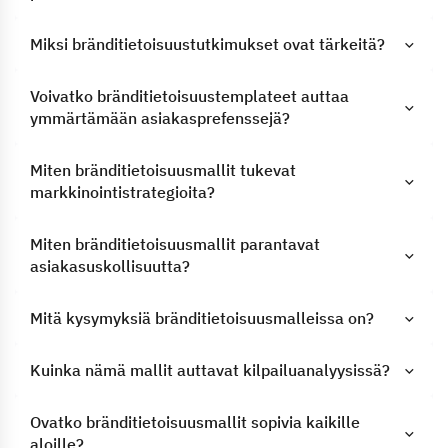
Miksi bränditietoisuustutkimukset ovat tärkeitä?
Voivatko bränditietoisuustemplateet auttaa
ymmärtämään asiakasprefenssejä?
Miten bränditietoisuusmallit tukevat
markkinointistrategioita?
Miten bränditietoisuusmallit parantavat
asiakasuskollisuutta?
Mitä kysymyksiä bränditietoisuusmalleissa on?
Kuinka nämä mallit auttavat kilpailuanalyysissä?
Ovatko bränditietoisuusmallit sopivia kaikille
aloille?