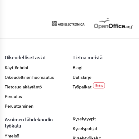
Oikeudelliset asiat
Tietoa meistä
Käyttöehdot
Blogi
Oikeudellinen huomautus
Uutiskirje
Tietosuojakäytäntö
Työpaikat
Peruutus
Peruuttaminen
Kyselytyypit
Avoimen lähdekoodin
työkalu
Kyselypohjat
Yhteisö
Kyselytyökalut