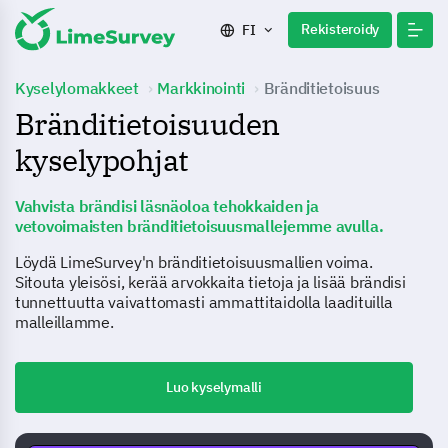
Rekisteroidy
FI
Kyselylomakkeet
Markkinointi
Bränditietoisuus
Bränditietoisuuden
kyselypohjat
Vahvista brändisi läsnäoloa tehokkaiden ja
vetovoimaisten bränditietoisuusmallejemme avulla.
Löydä LimeSurvey'n bränditietoisuusmallien voima.
Sitouta yleisösi, kerää arvokkaita tietoja ja lisää brändisi
tunnettuutta vaivattomasti ammattitaidolla laadituilla
malleillamme.
Luo kyselymalli