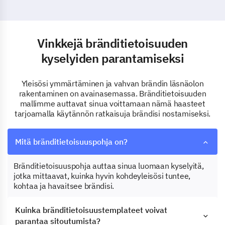
ymmärtääksesi joukkoasi
paremmin.
Vinkkejä bränditietoisuuden
kyselyiden parantamiseksi
Yleisösi ymmärtäminen ja vahvan brändin läsnäolon
rakentaminen on avainasemassa. Bränditietoisuuden
mallimme auttavat sinua voittamaan nämä haasteet
tarjoamalla käytännön ratkaisuja brändisi nostamiseksi.
Mitä bränditietoisuuspohja on?
Bränditietoisuuspohja auttaa sinua luomaan kyselyitä,
jotka mittaavat, kuinka hyvin kohdeyleisösi tuntee,
kohtaa ja havaitsee brändisi.
Kuinka bränditietoisuustemplateet voivat
parantaa sitoutumista?