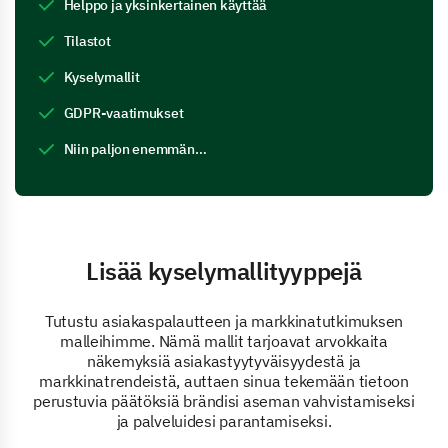
Helppo ja yksinkertainen käyttää
Tilastot
Kyselymallit
GDPR-vaatimukset
Niin paljon enemmän…
Lisää kyselymallityyppejä
Tutustu asiakaspalautteen ja markkinatutkimuksen
malleihimme. Nämä mallit tarjoavat arvokkaita
näkemyksiä asiakastyytyväisyydestä ja
markkinatrendeistä, auttaen sinua tekemään tietoon
perustuvia päätöksiä brändisi aseman vahvistamiseksi
ja palveluidesi parantamiseksi.