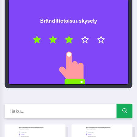
Bränditietoisuuskysely
Bränditietoisuus kyselymallit,
Bränditietoisuuskyselyn malli
Bränditietoisuus kyselylomak