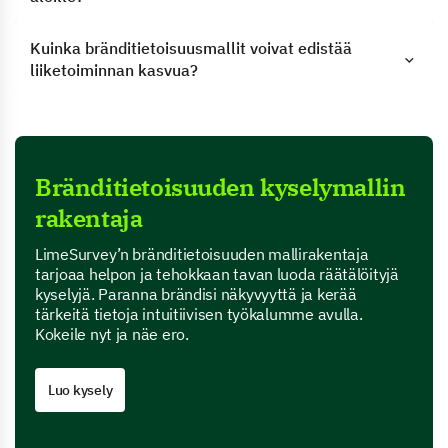
Kuinka bränditietoisuusmallit voivat edistää
liiketoiminnan kasvua?
Bränditietoisuuden kyselymallin
rakentaja
LimeSurvey’n bränditietoisuuden mallirakentaja
tarjoaa helpon ja tehokkaan tavan luoda räätälöityjä
kyselyjä. Paranna brändisi näkyvyyttä ja kerää
tärkeitä tietoja intuitiivisen työkalumme avulla.
Kokeile nyt ja näe ero.
Luo kysely