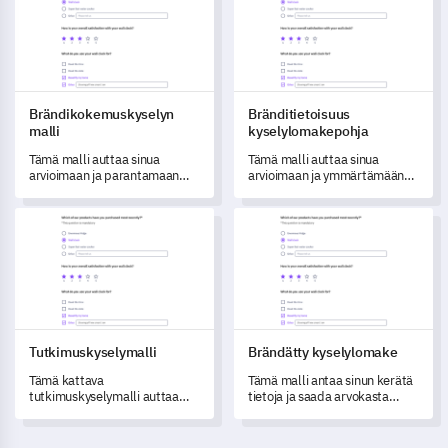
Brändikokemuskyselyn
Bränditietoisuus
malli
kyselylomakepohja
Tämä malli auttaa sinua
Tämä malli auttaa sinua
arvioimaan ja parantamaan
arvioimaan ja ymmärtämään
brändikokemustasi.
brändisi asemaa markkinoilla.
Tutkimuskyselymalli
Brändätty kyselylomake
Tutkimuskyselymalli
Brändätty kyselylomake
Tämä kattava
Tämä malli antaa sinun kerätä
tutkimuskyselymalli auttaa
tietoja ja saada arvokasta
sinua keräämään tietoa
palautetta asiakkaiden
tehokkaasti ja saamaan
tarpeiden ja mieltymysten
arvokkaita näkemyksiä
ymmärtämiseksi.