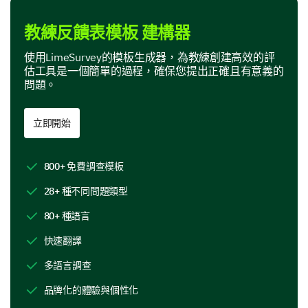
優勢與改進之處
教練反饋表模板 建構器
您注意到教練和教練會議的優勢有哪些？（您可
以選擇多個。）
使用LimeSurvey的模板生成器，為教練創建高效的評
估工具是一個簡單的過程，確保您提出正確且有意義的
優秀的溝通技巧
問題。
激勵他人的能力
立即開始
卓越的問題解決技巧
鼓勵自我發現
800+ 免費調查模板
28+ 種不同問題類型
創造安全的環境
80+ 種語言
其他:
快速翻譯
多語言調查
您認為教練應該在哪些方面多加努力（選擇所有
品牌化的體驗與個性化
適用選項並提供評論）