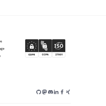
es
age
e