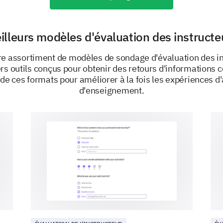
Recommandations et sessions futures
Recommanderiez-vous nos séances de coach
illeurs modèles d'évaluation des instructe
Oui
Non
re assortiment de modèles de sondage d'évaluation des in
rs outils conçus pour obtenir des retours d'informations 
z de ces formats pour améliorer à la fois les expériences d
d'enseignement.
PROPULSÉ PAR