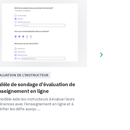
Next slide
ALUATION DE L'INSTRUCTEUR
ÉVALUATION DE L
dèle de sondage d'évaluation de
Modèle de Que
nseignement en ligne
d'Enseignant
odèle aide les instructeurs à évaluer leurs
Ce modèle de ques
riences avec l'enseignement en ligne et à
vous permet d'amél
tifier les défis auxqu ...
l'enseignement et l