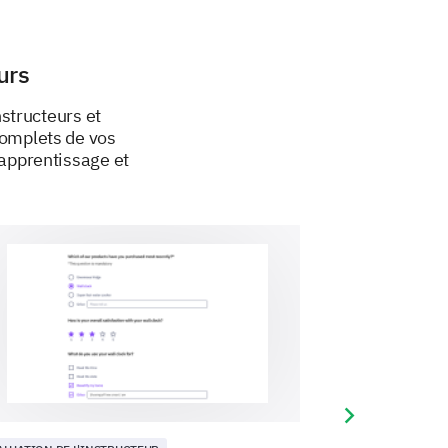
ing à d'autres ?
urs
structeurs et
complets de vos
'apprentissage et
Next slide