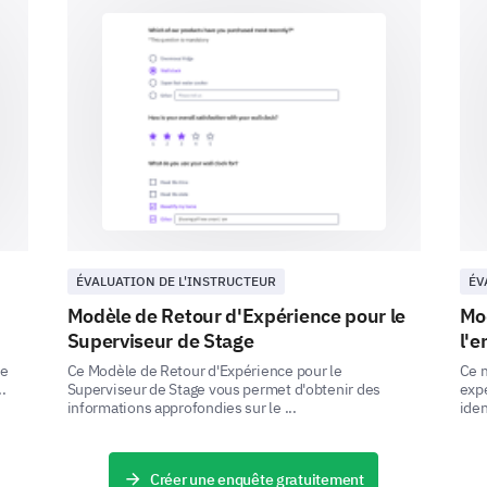
Communication
Gestion du temps
Accessibilité
Base de
connaissances
ÉVALUATION DE L'INSTRUCTEUR
ÉV
Modèle de Retour d'Expérience pour le
Mo
Autre :
Superviseur de Stage
l'e
re
Ce Modèle de Retour d'Expérience pour le
Ce m
.
Superviseur de Stage vous permet d'obtenir des
expé
informations approfondies sur le ...
iden
Créer une enquête gratuitement