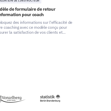
ALUATION DE L'INSTRUCTEUR
AFFAIRES
èle de formulaire de retour
Modèle de so
nformation pour coach
entraîneurs
loquez des informations sur l'efficacité de
Ce sondage débl
re coaching avec ce modèle conçu pour
la part des entr
urer la satisfaction de vos clients et
évaluer et tran
prendre les domaines potentiels à
liorer.