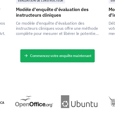
ÉVALUATION DE L'INSTRUCTEUR
ÉV
r
Modèle d'enquête d'évaluation des
Mod
instructeurs cliniques
d'i
vos
Ce modèle d'enquête d'évaluation des
Déb
instructeurs cliniques vous offre une méthode
vot
rt.
complète pour mesurer et libérer le potentiel
mes
de vos éducateurs.
com
amé
Commencez votre enquête maintenant