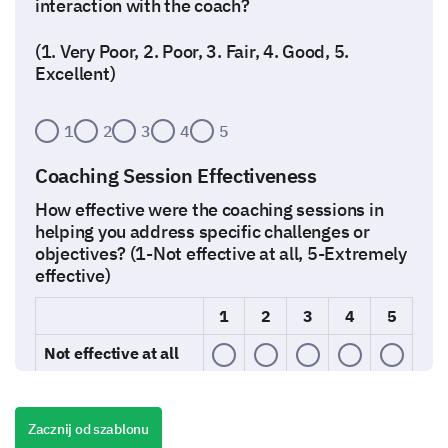
interaction with the coach?
(1. Very Poor, 2. Poor, 3. Fair, 4. Good, 5.
Excellent)
1
2
3
4
5
Coaching Session Effectiveness
How effective were the coaching sessions in
helping you address specific challenges or
objectives? (1-Not effective at all, 5-Extremely
effective)
1
2
3
4
5
Not effective at all
Slightly effective
Zacznij od szablonu
Moderately effective