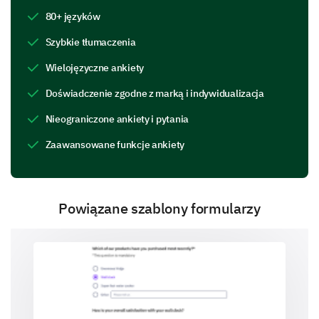
Great communication skills
80+ języków
Ability to motivate
Szybkie tłumaczenia
Wielojęzyczne ankiety
Excellent problem-solving techniques
Doświadczenie zgodne z marką i indywidualizacja
Encourages self-discovery
Nieograniczone ankiety i pytania
Creates a safe environment
Zaawansowane funkcje ankiety
Other:
Powiązane szablony formularzy
What areas do you believe the coach should
work more on (Select all applicable and
provide comments)
Communication