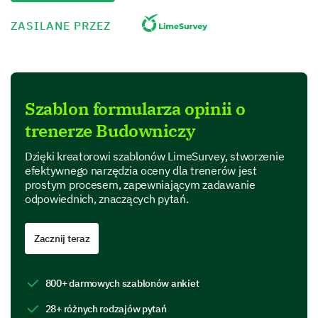
Very effective
ZASILANE PRZEZ
Extremely effective
Describe how the coaching sessions have
Szablon formularza opinii o
helped you in overcoming your challenges and
trenerze Budowniczy
achieving your objectives.
Dzięki kreatorowi szablonów LimeSurvey, stworzenie
efektywnego narzędzia oceny dla trenerów jest
prostym procesem, zapewniającym zadawanie
odpowiednich, znaczących pytań.
Strengths and Areas for Improvement
Zacznij teraz
What are the strengths you have noticed in the
coach and the coaching sessions? (You can
800+ darmowych szablonów ankiet
select more than one.)
28+ różnych rodzajów pytań