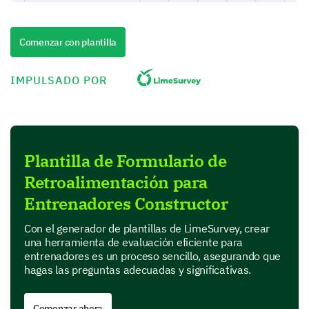
Slightly effective
Comenzar con plantilla
Moderately effective
Very effective
IMPULSADO POR
Extremely effective
Describe how the coaching sessions have
Plantilla de Formulario de
helped you in overcoming your challenges and
Retroalimentación para
achieving your objectives.
Entrenadores Constructor
Con el generador de plantillas de LimeSurvey, crear
una herramienta de evaluación eficiente para
entrenadores es un proceso sencillo, asegurando que
hagas las preguntas adecuadas y significativas.
Strengths and Areas for Improvement
Comenzar ahora