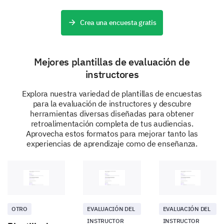
Crea una encuesta gratis
Other:
Mejores plantillas de evaluación de
instructores
Explora nuestra variedad de plantillas de encuestas
para la evaluación de instructores y descubre
herramientas diversas diseñadas para obtener
Recommendation and Future Sessions
retroalimentación completa de tus audiencias.
Aprovecha estos formatos para mejorar tanto las
Would you recommend our coaching sessions
experiencias de aprendizaje como de enseñanza.
to others?
Yes
No
OTRO
EVALUACIÓN DEL
EVALUACIÓN DEL
INSTRUCTOR
INSTRUCTOR