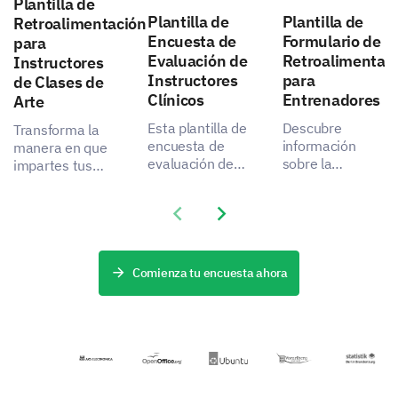
Plantilla de
Plantilla de
Plantilla de
Retroalimentación
Encuesta de
Formulario de
para
Evaluación de
Retroalimentac
Instructores
Instructores
para
de Clases de
Clínicos
Entrenadores
Arte
Esta plantilla de
Descubre
Transforma la
encuesta de
información
manera en que
evaluación de
sobre la
impartes tus
instructores
efectividad de
clases de arte
clínicos te
tu coaching con
con esta
Previous slide
Next slide
ofrece un
esta plantilla
Plantilla de
método integral
diseñada para
Retroalimentación
para medir y
medir la
para
desbloquear el
satisfacción de
Instructores de
Comienza tu encuesta ahora
potencial de tus
tus clientes y
Clases de Arte.
educadores.
entender áreas
potenciales de
mejora.