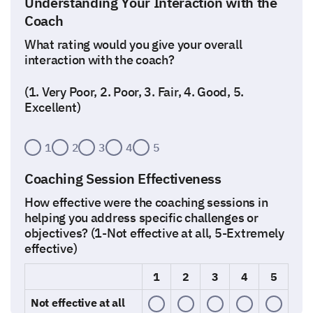
Understanding Your Interaction with the
Coach
What rating would you give your overall
interaction with the coach?
(1. Very Poor, 2. Poor, 3. Fair, 4. Good, 5.
Excellent)
1
2
3
4
5
Coaching Session Effectiveness
How effective were the coaching sessions in
helping you address specific challenges or
objectives? (1-Not effective at all, 5-Extremely
effective)
1
2
3
4
5
Not effective at all