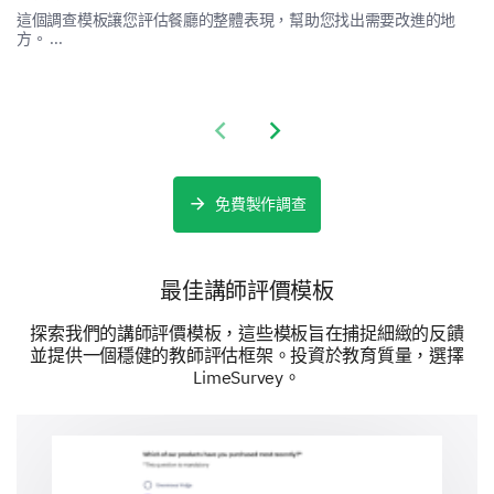
這個調查模板讓您評估餐廳的整體表現，幫助您找出需要改進的地
方。 ...
1
2
3
4
5
6
7
8
主題大綱
閱讀材料
Previous slide
Next slide
作業
免費製作調查
案例研究
教科書
最佳講師評價模板
視頻
探索我們的講師評價模板，這些模板旨在捕捉細緻的反饋
並提供一個穩健的教師評估框架。投資於教育質量，選擇
LimeSurvey。
您是否感覺課程內容與課程目標一致？
是