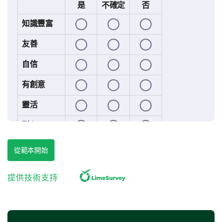
是
不確定
否
知識豐富
友善
自信
有創意
靈活
耐心
尊重
從範本開始
提供技術支持
教學方法
現在，讓我們討論講師的教學過程。
講師通常是如何教授或呈現課程材料的（請選擇