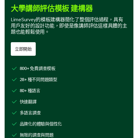
所有適用項目）？
大學講師評估模板 建構器
講座
LimeSurvey的模板建構器簡化了整個評估過程，具有
用戶友好的設計功能，即使是像講師評估這樣具體的主
小組活動
題也能輕鬆使用。
討論
立即開始
多媒體演示
800+ 免費調查模板
作業
28+ 種不同問題類型
實驗
80+ 種語言
案例研究
快速翻譯
多語言調查
請評估講師使用的教學方法的有效性，以及這些
方法在多大程度上吸引您學習：
品牌化的體驗與個性化
無限的調查與問題
1
2
3
4
5
6
7
8