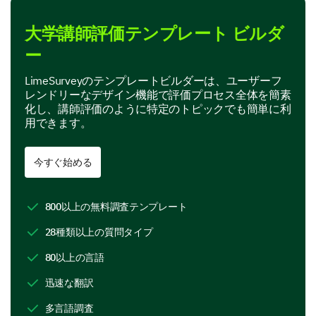
大学講師評価テンプレート ビルダ
Teaching Methodology
ー
Now, let's discuss the instructor's teaching process.
LimeSurveyのテンプレートビルダーは、ユーザーフ
レンドリーなデザイン機能で評価プロセス全体を簡素
How does the instructor typically teach or
化し、講師評価のように特定のトピックでも簡単に利
present the course material (select all that
用できます。
apply)?
Lectures
今すぐ始める
Group activities
800以上の無料調査テンプレート
Discussions
28種類以上の質問タイプ
Multimedia presentations
80以上の言語
Assignments
迅速な翻訳
Experiments
多言語調査