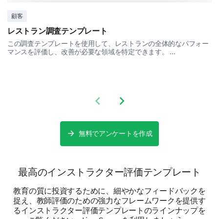
顧客
Case studies
レストラン調査テンプレート
この調査テンプレートを使用して、レストランの全体的なパフォー
マンスを評価し、改善が必要な領域を特定できます。 ...
Course Content and Materials
Let’s move on to the content and materials of the
course.
Rate the relevance and clarity of the course
Previous slide
Next slide
materials, on a scale of 1 (not clear/not
relevant) to 10 (very clear/very relevant):
無料でアンケートを作成
1
2
3
4
5
6
Topic outlines
最高のインストラクター評価テンプレート
Reading materials
教育の質に投資するために、細やかなフィードバックを
捉え、教師評価のための強力なフレームワークを提供す
Assignments
るインストラクター評価テンプレートのラインナップを