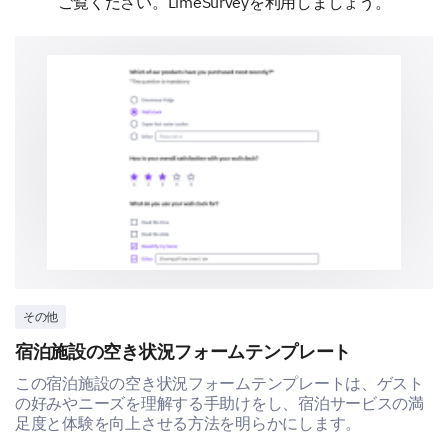
ご覧ください。LimeSurveyを利用しましょう。
Case studies
Textbooks
Videos
Did you feel the course content was aligned
with the course objectives?
Yes
その他
No
宿泊施設の空き状況フォームテンプレート
この宿泊施設の空き状況フォームテンプレートは、ゲスト
の好みやニーズを理解する手助けをし、宿泊サービスの満
足度と体験を向上させる方法を明らかにします。