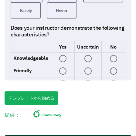
Rarely
Never
Does your instructor demonstrate the following
characteristics?
Yes
Uncertain
No
Knowledgeable
Friendly
Confident
Creative
テンプレートから始める
Flexible
提供：
Patient
Respectful