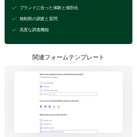
ブランドに合った体験と個別化
Case studies
無制限の調査と質問
Please rate the effectiveness of teaching
高度な調査機能
methodologies used by the instructor, and to
what extent these methods engage you in
learning:
関連フォームテンプレート
1
2
3
4
5
Lectures
Group activities
Discussions
Multimedia presentations
Assignments
Experiments