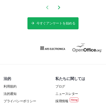
Previous slide
Next slide
Overall Satisfaction
We're almost done. Just some final questions to
understand your overall experience and suggestions
今すぐアンケートを始める
for improvement.
Overall, how satisfied are you with the
instructor’s teaching?
If you could suggest one change or
improvement to your instructor's approach or
法的
私たちに関しては
style of teaching, what would it be?
利用規約
ブログ
法的通知
ニュースレター
プライバシーポリシー
採用情報