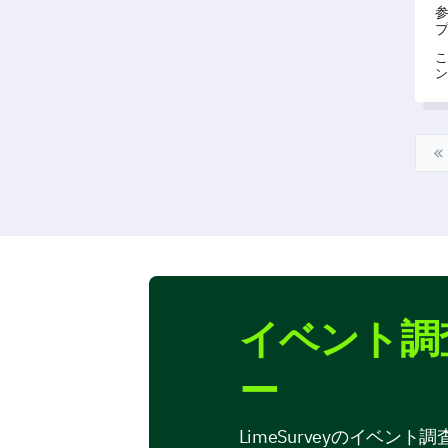
こ
ン
関
し
イベント調
ー
LimeSurveyのイベ