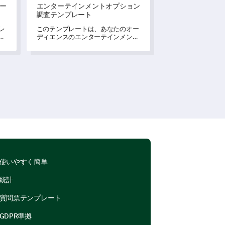
ー
エンターテインメントオプション
調査テンプレート
レ
このテンプレートは、あなたのオー
ン
ディエンスのエンターテインメント
察
の好みと経験について深く理解する
のに役立ちます。
使いやすく簡単
統計
質問票テンプレート
GDPR準拠