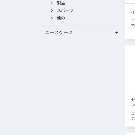
製品
スポーツ
他の
こ
で
し
ユースケース
セミ
こ
テ
の
察