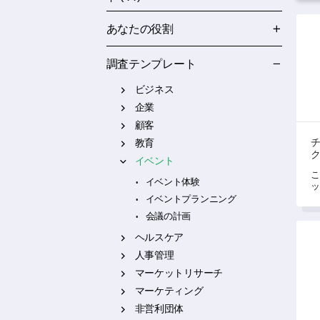
チャ
あなたの役割
調査テンプレート
ビジネス
企業
顧客
教育
イベント
こ
イベント体験
ッ
る
イベントプランニング
上
会議の計画
る
イベ
き
ヘルスケア
人事管理
マーケットリサーチ
マーケティング
非営利団体