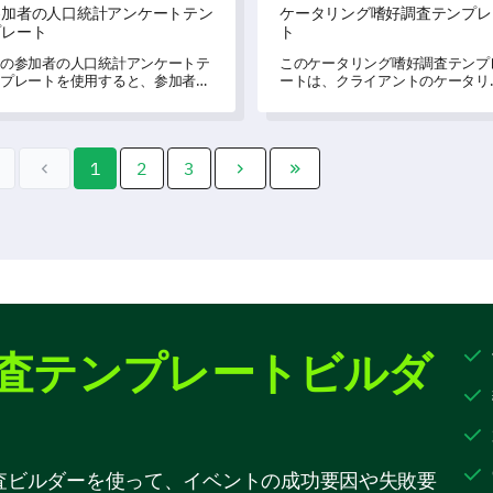
参加者の人口統計アンケートテン
ケータリング嗜好調査テンプレ
プレート
ト
の参加者の人口統計アンケートテ
このケータリング嗜好調査テンプ
プレートを使用すると、参加者に
ートは、クライアントのケータリ
する重要なデータを迅速に収集
グの嗜好や体験に関する貴重な洞
、理解を深めることができます。
を得るのに役立ちます。
1
2
3
査テンプレートビルダ
ント調査ビルダーを使って、イベントの成功要因や失敗要