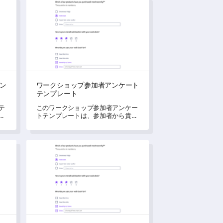
テンプレート
ワークショップ参加者アンケートテンプレート
ン
ワークショップ参加者アンケート
テンプレート
テ
このワークショップ参加者アンケー
体
トテンプレートは、参加者から貴重
す
なフィードバックを収集し、改善を
促進し、ユーザーエクスペリエンス
を向上させるための洞察を得ること
レート
エンターテインメントオプション調査テンプレート
ができます。