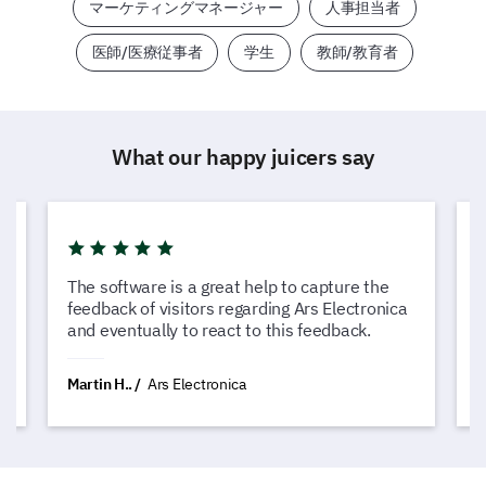
マーケティングマネージャー
人事担当者
医師/医療従事者
学生
教師/教育者
What our happy juicers say
The software is a great help to capture the
L
feedback of visitors regarding Ars Electronica
c
and eventually to react to this feedback.
G
Martin H..
Ars Electronica
N