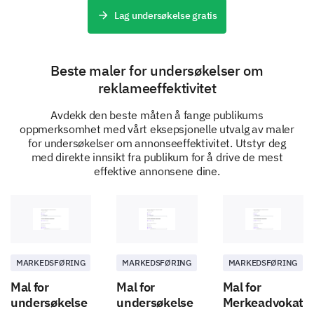
Lag undersøkelse gratis
Beste maler for undersøkelser om
Please explain why you selected the above
reklameeffektivitet
answer.
Avdekk den beste måten å fange publikums
oppmerksomhet med vårt eksepsjonelle utvalg av maler
for undersøkelser om annonseeffektivitet. Utstyr deg
med direkte innsikt fra publikum for å drive de mest
Demographic Information
effektive annonsene dine.
For better understanding, please share few
particulars about you.
What is your gender?
MARKEDSFØRING
MARKEDSFØRING
MARKEDSFØRING
Mal for
Mal for
Mal for
Female
Male
undersøkelse
undersøkelse
Merkeadvokatu