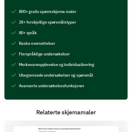
and impact of the advertisement.
800+ gratis spørreskjema maler
Please rate the following aspects of the
28+ forskjellige spørsmålstyper
advertisement.
80+ språk
Raske oversettelser
The advertisement was engaging
Flerspråklige undersøkelser
The advertisement was informative
Merkevareopplevelse og individualisering
The advertisement was memorable
Ubegrensede undersøkelser og spørsmål
The advertisement made me want to learn more about t
Avanserte undersøkelsesfunksjoner
The advertisement's duration was appropriate
Relaterte skjemamaler
What emotions did the advertisement evoke in
you?