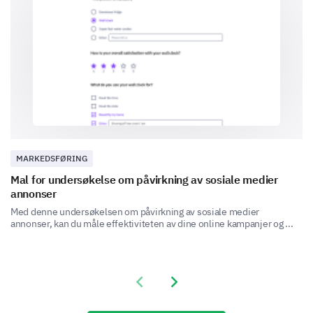
Happiness
Excitement
Curiosity
Trust
Indifference
Confusion
MARKEDSFØRING
Mal for undersøkelse om påvirkning av sosiale medier
annonser
Impact on the Future Intentions
Med denne undersøkelsen om påvirkning av sosiale medier
annonser, kan du måle effektiviteten av dine online kampanjer og ...
Delve into how our recent advertisement may have
shaped your future actions or choices.
After viewing the advertisement, how likely are
Previous slide
Next slide
you to purchase the product/service in the
future?