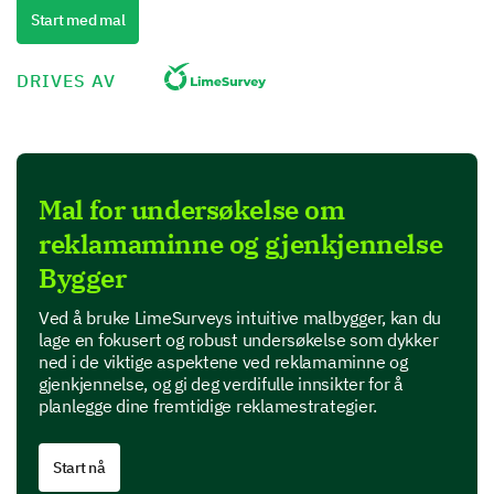
Start med mal
Please enter your comment here:
DRIVES AV
Mal for undersøkelse om
How familiar were you with the product/service
reklamaminne og gjenkjennelse
featured in the advertisement prior to viewing
Bygger
it?
Ved å bruke LimeSurveys intuitive malbygger, kan du
Not at all familiar
Slightly familiar
lage en fokusert og robust undersøkelse som dykker
ned i de viktige aspektene ved reklamaminne og
gjenkjennelse, og gi deg verdifulle innsikter for å
Moderately familiar
Very familiar
planlegge dine fremtidige reklamestrategier.
Perception and Effectiveness
Start nå
Let's delve into your thoughts about the effectiveness