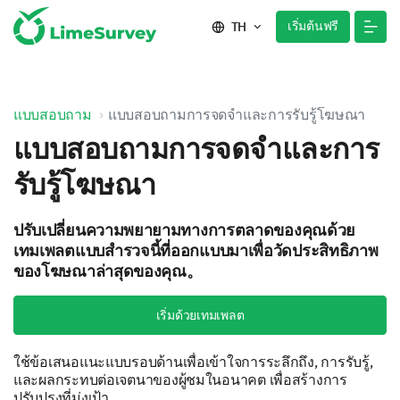
เริ่มต้นฟรี
TH
แบบสอบถาม
แบบสอบถามการจดจำและการรับรู้โฆษณา
แบบสอบถามการจดจำและการ
รับรู้โฆษณา
ปรับเปลี่ยนความพยายามทางการตลาดของคุณด้วย
เทมเพลตแบบสำรวจนี้ที่ออกแบบมาเพื่อวัดประสิทธิภาพ
ของโฆษณาล่าสุดของคุณ。
เริ่มด้วยเทมเพลต
ใช้ข้อเสนอแนะแบบรอบด้านเพื่อเข้าใจการระลึกถึง, การรับรู้,
และผลกระทบต่อเจตนาของผู้ชมในอนาคต เพื่อสร้างการ
ปรับปรุงที่มุ่งเป้า