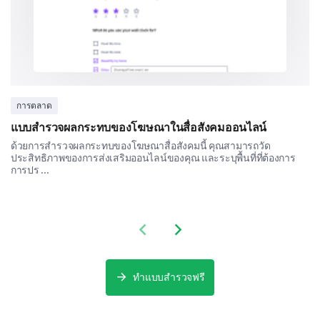
ความสับสน
ผลกระทบต่อเจตนาในอนาคต
สำรวจว่าโฆษณาของเราในระยะเวลาล่าสุดมีอิทธิพลต่อ
การตลาด
การกระทำหรือทางเลือกในอนาคตของคุณอย่างไร.
แบบสำรวจผลกระทบของโฆษณาในสื่อสังคมออนไลน์
ด้วยการสำรวจผลกระทบของโฆษณาสื่อสังคมนี้ คุณสามารถวัด
หลังจากดูโฆษณา คุณมีโอกาสในการซื้อ
ประสิทธิภาพของการส่งเสริมออนไลน์ของคุณ และระบุพื้นที่ที่ต้องการ
ผลิตภัณฑ์/บริการในอนาคตมากเพียงใด?
การปร ...
Previous slide
Next slide
กรุณาอธิบายว่าทำไมคุณถึงเลือกคำตอบข้างต้น.
ทำแบบสำรวจฟรี