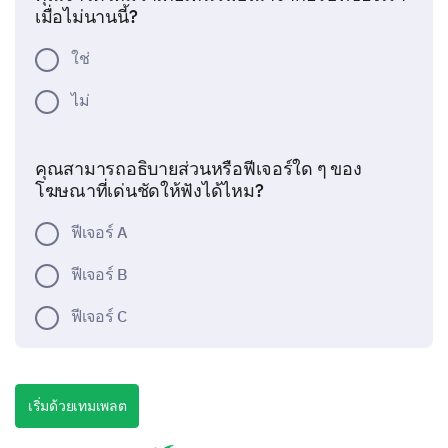
เมื่อไม่นานนี้?
ใช่
ไม่
คุณสามารถอธิบายส่วนหรือฟีเจอร์ใด ๆ ของ
โฆษณาที่เด่นชัดให้ฟังได้ไหม?
ฟีเจอร์ A
ฟีเจอร์ B
ฟีเจอร์ C
กรุณาใส่ข้อเสนอแนะเพิ่มเติมของคุณที่นี่:
เริ่มด้วยเทมเพลต