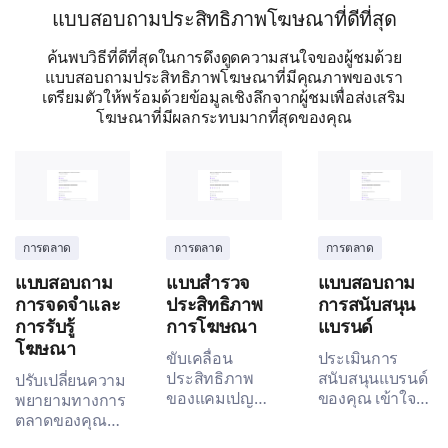
ข้อมูลประชากร
แบบสอบถามประสิทธิภาพโฆษณาที่ดีที่สุด
เพื่อให้เข้าใจได้ดีขึ้น กรุณาแบ่งปันข้อมูลส่วนตัวเกี่ยวกับ
ค้นพบวิธีที่ดีที่สุดในการดึงดูดความสนใจของผู้ชมด้วย
คุณ.
แบบสอบถามประสิทธิภาพโฆษณาที่มีคุณภาพของเรา
เตรียมตัวให้พร้อมด้วยข้อมูลเชิงลึกจากผู้ชมเพื่อส่งเสริม
คุณเป็นเพศอะไร?
โฆษณาที่มีผลกระทบมากที่สุดของคุณ
เพศหญิง
เพศชาย
การตลาด
การตลาด
การตลาด
คุณอายุเท่าไหร่?
แบบสอบถาม
แบบสำรวจ
แบบสอบถาม
การจดจำและ
ประสิทธิภาพ
การสนับสนุน
การรับรู้
การโฆษณา
แบรนด์
โฆษณา
คุณอาศัยอยู่ในภูมิภาคใด?
ขับเคลื่อน
ประเมินการ
ประสิทธิภาพ
สนับสนุนแบรนด์
ปรับเปลี่ยนความ
อเมริกาเหนือ
ของแคมเปญ
ของคุณ เข้าใจ
พยายามทางการ
โฆษณาล่าสุด
การรับรู้ของ
ตลาดของคุณ
อเมริกาใต้
ของคุณด้วยแม่
ลูกค้า และเก็บ
ด้วยเทมเพลต