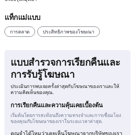
แท็กแม่แบบ
การตลาด
ประสิทธิภาพของโฆษณา
แบบสำรวจการเรียกคืนและ
การรับรู้โฆษณา
ประเมินการพบเจอครั้งล่าสุดกับโฆษณาของเราและให้
ความคิดเห็นของคุณ.
การเรียกคืนและความคุ้นเคยเบื้องต้น
เริ่มต้นโดยการสะท้อนถึงความทรงจำและการเชื่อมโยง
ของคุณกับโฆษณาของเราในระยะเวลาล่าสุด.
คุณจำได้ไหมว่าเคยเห็นโฆษณาจากบริษัทของเรา