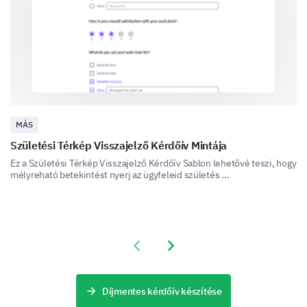
Professionalism
MÁS
Születési Térkép Visszajelző Kérdőív Mintája
Problem Resolution
Ez a Születési Térkép Visszajelző Kérdőív Sablon lehetővé teszi, hogy
mélyreható betekintést nyerj az ügyfeleid születés ...
Other (please specify)
Previous slide
Next slide
Díjmentes kérdőív készítése