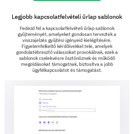
Legjobb kapcsolatfelvételi űrlap sablonok
Please share any specific instances or
Fedezd fel a kapcsolatfelvételi űrlap sablonok
examples where our support team went above
gyűjteményét, amelyeket gondosan terveztek a
and beyond to help you.
visszajelzés gyűjtési igényeid kielégítésére.
Figyelemfelkeltő kérdőívekkel tele, amelyek
gondolatébresztő válaszokat provokálnak, ezek a
sablonok cselekvésre ösztönöznek és működő
megoldásokat támogatnak, biztosítva a jobb
ügyfélkapcsolatot és támogatást.
The Support Outcomes
Lastly, we want to understand the impact and
effectiveness of our support services.
Did interacting with our support team affect
your perception of our company?
Positively