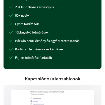
Do you feel like your concerns were heard and
28+ különböző kérdéstípus
addressed?
80+ nyelv
Yes
No
Gyors fordítások
Többnyelvű felmérések
The Experience
Márkán belüli élmény és egyéni testreszabás
Let's delve into your overall experience with our
customer support.
Korlátlan felmérések és kérdések
What areas do you think our customer support
Fejlett felmérési funkciók
could improve in? (Select all that apply)
Response Time
Kapcsolódó űrlapsablonok
Communication Clarity