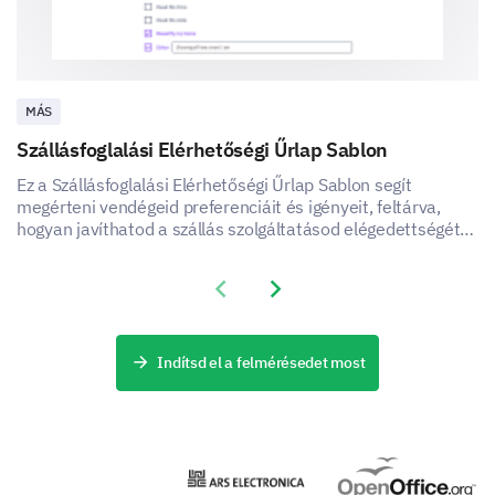
Negatively
Not at all
MÁS
Please enter your comment here:
Szállásfoglalási Elérhetőségi Űrlap Sablon
Ez a Szállásfoglalási Elérhetőségi Űrlap Sablon segít
megérteni vendégeid preferenciáit és igényeit, feltárva,
hogyan javíthatod a szállás szolgáltatásod elégedettségét
és élményét.
Previous slide
Next slide
Would you recommend our customer support
service to others?
Indítsd el a felmérésedet most
Definitely
Maybe
Never