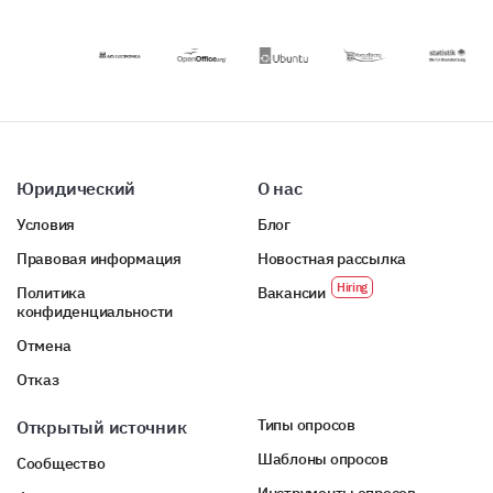
Definitely
Maybe
Never
информации.
и опыта ваших
услуг по
размещению.
Юридический
О нас
Условия
Блог
Правовая информация
Новостная рассылка
Политика
Вакансии
конфиденциальности
Отмена
Отказ
Типы опросов
Открытый источник
Шаблоны опросов
Сообщество