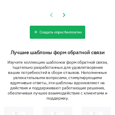
Previous slide
Next slide
Создать опрос бесплатно
Please share any specific instances or
examples where our support team went above
Лучшие шаблоны форм обратной связи
and beyond to help you.
Изучите коллекцию шаблонов форм обратной связи,
тщательно разработанных для удовлетворения
ваших потребностей в сборе отзывов. Наполненные
увлекательными вопросами, стимулирующими
вдумчивые ответы, эти шаблоны вдохновляют на
действия и поддерживают работающие решения,
The Support Outcomes
обеспечивая лучшее взаимодействие с клиентами и
поддержку.
Lastly, we want to understand the impact and
effectiveness of our support services.