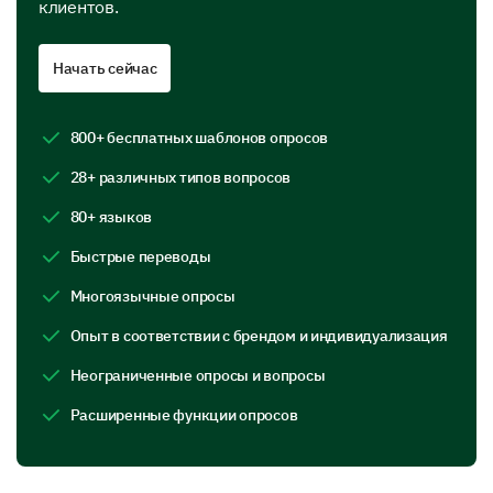
клиентов.
The resolution provided by our support team
Начать сейчас
Do you feel like your concerns were heard and
addressed?
800+ бесплатных шаблонов опросов
28+ различных типов вопросов
Yes
No
80+ языков
The Experience
Быстрые переводы
Let's delve into your overall experience with our
Многоязычные опросы
customer support.
Опыт в соответствии с брендом и индивидуализация
What areas do you think our customer support
Неограниченные опросы и вопросы
could improve in? (Select all that apply)
Расширенные функции опросов
Response Time