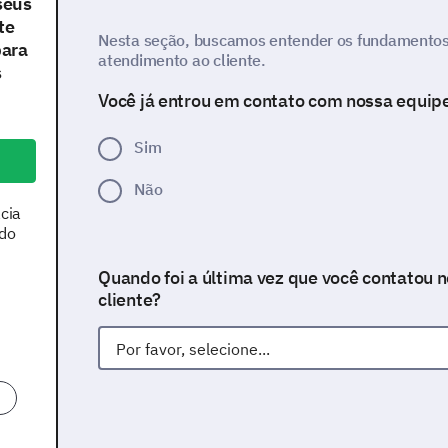
seus
te
Nesta seção, buscamos entender os fundamentos
para
atendimento ao cliente.
s
Você já entrou em contato com nossa equipe
Sim
Não
ácia
 do
Quando foi a última vez que você contatou 
cliente?