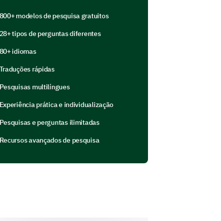
porte
800+ modelos de pesquisa gratuitos
28+ tipos de perguntas diferentes
80+ idiomas
vidas e atendidas?
Traduções rápidas
Pesquisas multilíngues
Experiência prática e individualização
Pesquisas e perguntas ilimitadas
Recursos avançados de pesquisa
uporte ao cliente.
 cliente poderia melhorar?