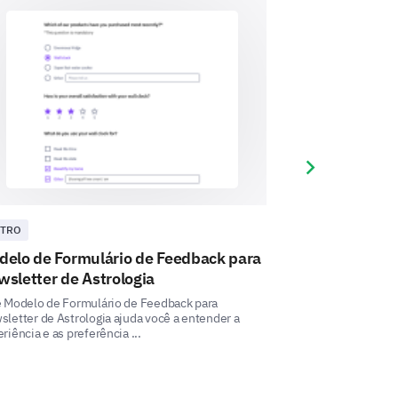
Next slide
TRO
OUTRO
delo de Formulário de Feedback para
Modelo de Ava
sletter de Astrologia
Astrologia
e Modelo de Formulário de Feedback para
Este modelo de Ava
letter de Astrologia ajuda você a entender a
permite que você 
riência e as preferência ...
entrega do seu curs
s ou exemplos específicos onde
-lo.