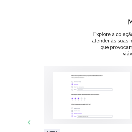
M
Explore a coleçã
atender às suas 
que provocam 
viá
Previous slide