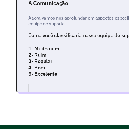
A Comunicação
Agora vamos nos aprofundar em aspectos especí
equipe de suporte.
Como você classificaria nossa equipe de su
1- Muito ruim
2- Ruim
3- Regular
4- Bom
5- Excelente
O tempo que nossa equipe de suporte levou p
A clareza da comunicação da nossa equipe de 
A cortesia e o profissionalismo da nossa equip