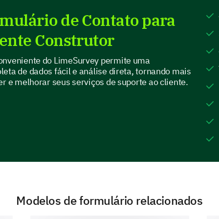
A resolução fornecida pela nossa equipe de su
mulário de Contato para
iente Construtor
Você sente que suas preocupações foram ou
conveniente do LimeSurvey permite uma
eta de dados fácil e análise direta, tornando mais
er e melhorar seus serviços de suporte ao cliente.
Sim
Não
A Experiência
Vamos explorar sua experiência geral com nosso s
Quais áreas você acha que nosso suporte ao
(Selecione todas que se aplicam)
Modelos de formulário relacionados
Tempo de Resposta