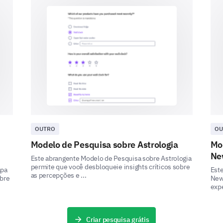
Clareza da
Comunicação
Profissionalismo
Resolução de
Problemas
Outros:
OUTRO
OU
Modelo de Pesquisa sobre Astrologia
Mo
New
Este abrangente Modelo de Pesquisa sobre Astrologia
permite que você desbloqueie insights críticos sobre
apa
Est
as percepções e ...
obre
News
expe
Por favor, compartilhe quaisquer instância
nossa equipe de suporte foi além para ajudá
Criar pesquisa grátis