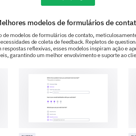
elhores modelos de formulários de conta
o de modelos de formulários de contato, meticulosament
necessidades de coleta de feedback. Repletos de question
Os Resultados do Suporte
respostas reflexivas, esses modelos inspiram ação e ap
veis, garantindo um melhor envolvimento e suporte ao clie
Por fim, queremos entender o impacto e a eficáci
Interagir com nossa equipe de suporte afet
empresa?
Por f
Positivamente
Negativamente
De maneira alguma