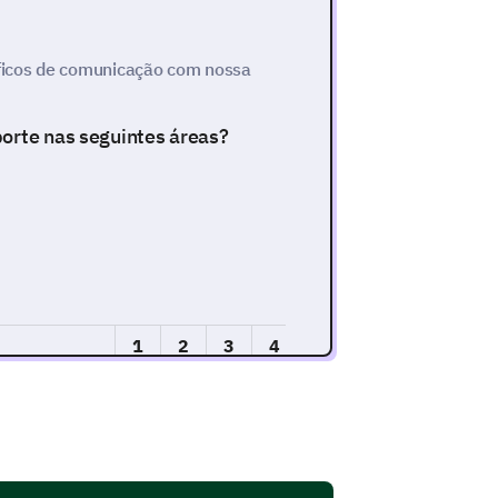
ficos de comunicação com nossa
porte nas seguintes áreas?
1
2
3
4
5
ara responder
suporte
e de suporte