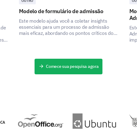
OUTRO
OU
Modelo de formulário de admissão
Mo
Você recomendaria nosso serviço de suporte
Ad
Este modelo ajuda você a coletar insights
pessoas?
essenciais para um processo de admissão
ade
Est
mais eficaz, abordando os pontos críticos dos
Adm
stakeholders ao capturar dados importantes.
es
imp
Definitivamente
Talvez
Nunca
ode
can
seu
par
DESENVOLVIDO POR
Comece sua pesquisa agora