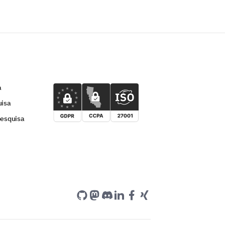
a
uisa
pesquisa