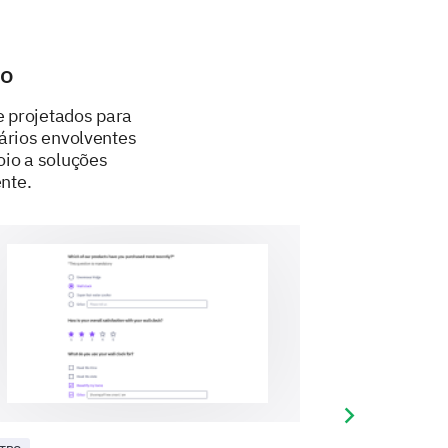
to
e projetados para
ários envolventes
oio a soluções
nte.
a dos nossos serviços de suporte.
ou sua percepção da nossa
avor, coloque aqui o seu comentário:
Next slide