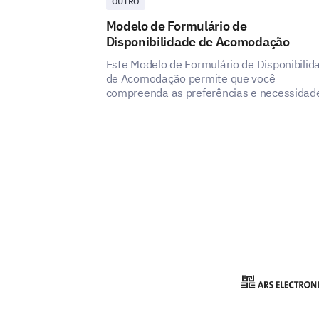
OUTRO
Modelo de Formulário de
Disponibilidade de Acomodação
Este Modelo de Formulário de Disponibilid
de Acomodação permite que você
compreenda as preferências e necessidad
de seus hóspedes, revelando como você p
aumentar a satisfação e a experiência do 
serviço de acomodação.