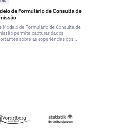
TRO
OUTRO
delo de Formulário de Consulta de
Modelo de Sa
 ao cliente para outras
missão
Extraescolar
e Modelo de Formulário de Consulta de
Este modelo aju
issão permite capturar dados
abrangentes sob
ortantes sobre as experiências dos
alunos com seu 
didatos, ajudando a identificar aspectos
a melhoria.