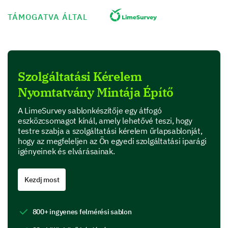
Hétköznapi reggelek
TÁMOGATVA ÁLTAL
Hétköznapi délutánok
Hétköznapi esték
Szolgáltatási Kérelem
Hétvégék
Nyomtatvány Mintája Építő
A LimeSurvey sablonkészítője egy átfogó
Korábbi tapasztalatok és elvárások
eszközcsomagot kínál, amely lehetővé teszi, hogy
testre szabja a szolgáltatási kérelem űrlapsablonját,
Kérjük, ossza meg korábbi tapasztalatait
hogy az megfeleljen az Ön egyedi szolgáltatási iparági
szolgáltatásainkkal, amelyek segíthetnek
igényeinek és elvárásainak.
abban, hogy jobban kiszolgálhassuk önt most.
Kezdj most
800+ ingyenes felmérési sablon