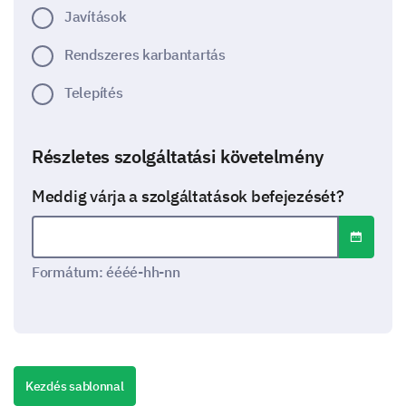
Javítások
Rendszeres karbantartás
Telepítés
Részletes szolgáltatási követelmény
Meddig várja a szolgáltatások befejezését?
Dátum-/i
Dátumformátum: éééé-hh-nn
Formátum: éééé-hh-nn
Szolgáltatási preferenciák és elérhetőség
Mikor áll általában rendelkezésre a
Kezdés sablonnal
szolgáltatáshoz?