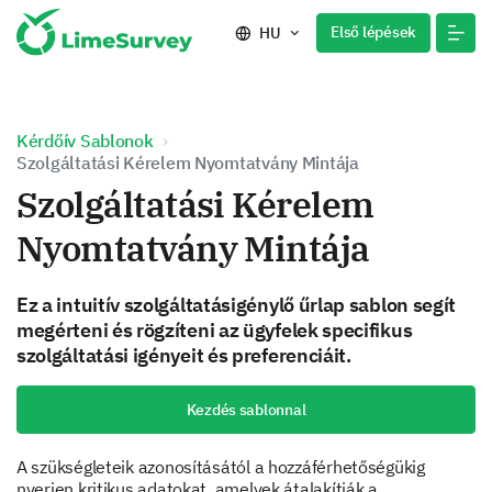
Első lépések
HU
Kérdőív Sablonok
Szolgáltatási Kérelem Nyomtatvány Mintája
Szolgáltatási Kérelem
Nyomtatvány Mintája
Ez a intuitív szolgáltatásigénylő űrlap sablon segít
megérteni és rögzíteni az ügyfelek specifikus
szolgáltatási igényeit és preferenciáit.
Kezdés sablonnal
A szükségleteik azonosításától a hozzáférhetőségükig
nyerjen kritikus adatokat, amelyek átalakítják a