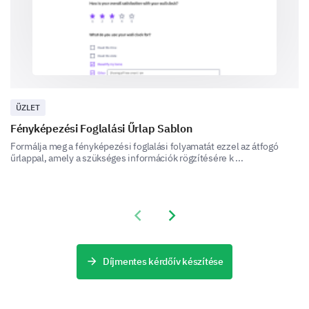
ÜZLET
Fényképezési Foglalási Űrlap Sablon
Formálja meg a fényképezési foglalási folyamatát ezzel az átfogó
űrlappal, amely a szükséges információk rögzítésére k ...
Previous slide
Next slide
Díjmentes kérdőív készítése