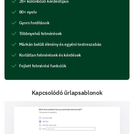
28+ különböző kérdéstípus
Kapcsolati információk
80+ nyelv
Kérjük, adja meg teljes nevét
nyilvántartásunkhoz.
Gyors fordítások
Többnyelvű felmérések
Márkán belüli élmény és egyéni testreszabás
Kérjük, adja meg legjobb elérhetőségi számát,
Korlátlan felmérések és kérdések
hogy kapcsolatba léphessünk önnel.
Fejlett felmérési funkciók
Kérjük, adja meg e-mail címét a szolgáltatási
Kapcsolódó űrlapsablonok
frissítésekhez és kommunikációhoz.