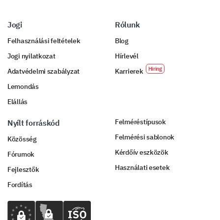
Jogi
Rólunk
Felhasználási feltételek
Blog
Jogi nyilatkozat
Hírlevél
Adatvédelmi szabályzat
Karrierek
Lemondás
Elállás
Felméréstípusok
Nyílt forráskód
Felmérési sablonok
Közösség
Kérdőív eszközök
Fórumok
Használati esetek
Fejlesztők
Fordítás