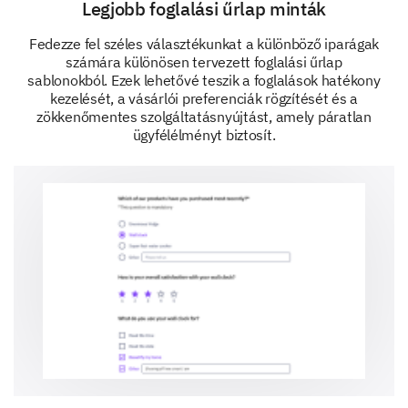
Legjobb foglalási űrlap minták
Fedezze fel széles választékunkat a különböző iparágak
számára különösen tervezett foglalási űrlap
sablonokból. Ezek lehetővé teszik a foglalások hatékony
kezelését, a vásárlói preferenciák rögzítését és a
zökkenőmentes szolgáltatásnyújtást, amely páratlan
ügyfélélményt biztosít.