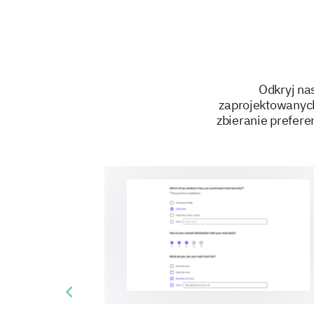
Odkryj na
zaprojektowanych
zbieranie prefere
Previous slide