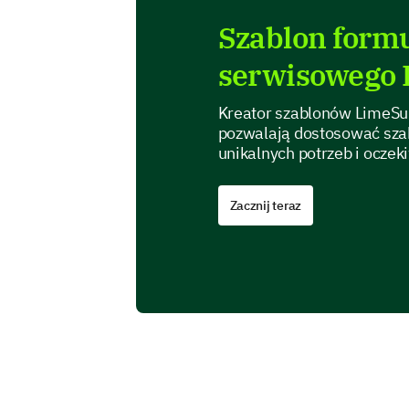
Szablon formu
serwisowego
Kreator szablonów LimeSur
pozwalają dostosować sza
unikalnych potrzeb i ocze
Zacznij teraz