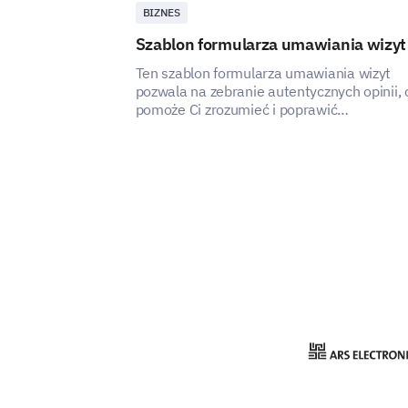
BIZNES
Szablon formularza umawiania wizyt
Ten szablon formularza umawiania wizyt
pozwala na zebranie autentycznych opinii, 
pomoże Ci zrozumieć i poprawić
doświadczenie użytkowników związane z
umawianiem wizyt.