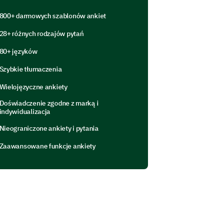
our services that may help us
800+ darmowych szablonów ankiet
28+ różnych rodzajów pytań
80+ języków
Szybkie tłumaczenia
Wielojęzyczne ankiety
Doświadczenie zgodne z marką i
indywidualizacja
Nieograniczone ankiety i pytania
s.
Zaawansowane funkcje ankiety
 us to reach you.