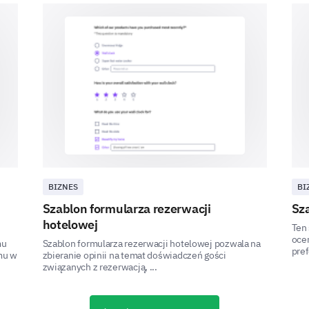
Please provide your email address for serv
ZASILANE PRZEZ
BIZNES
BI
Szablon formularza rezerwacji
Sza
hotelowej
Ten 
ocen
mu
Szablon formularza rezerwacji hotelowej pozwala na
pref
mu w
zbieranie opinii na temat doświadczeń gości
związanych z rezerwacją, ...