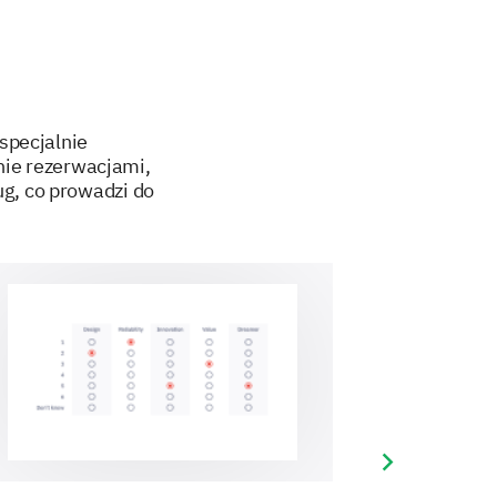
specjalnie
nie rezerwacjami,
ug, co prowadzi do
Next slide