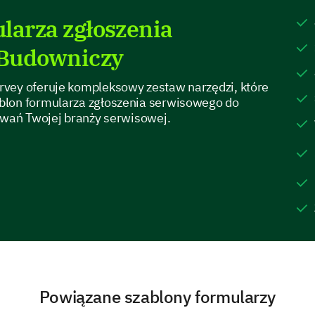
Please share any previous experiences with 
larza zgłoszenia
serve you better this time.
 Budowniczy
vey oferuje kompleksowy zestaw narzędzi, które
blon formularza zgłoszenia serwisowego do
kiwań Twojej branży serwisowej.
Contact Information
Please provide your full name for our record
Please provide your best contact number for
Powiązane szablony formularzy