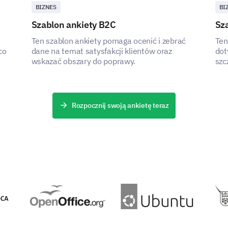
BIZNES
BI
Szablon ankiety B2C
Sza
Ten szablon ankiety pomaga ocenić i zebrać
Ten
co
dane na temat satysfakcji klientów oraz
dot
wskazać obszary do poprawy.
szc
rez
Rozpocznij swoją ankietę teraz