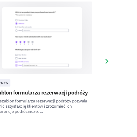
ice updates and communication.
Next slide
ZNES
BIZNES
blon formularza rezerwacji podróży
Szablon formu
restauracji
szablon formularza rezerwacji podróży pozwala
ić satysfakcję klientów i zrozumieć ich
Ten szablon formul
erencje podróżnicze. ...
umożliwia zrozum
związanych z rezerw