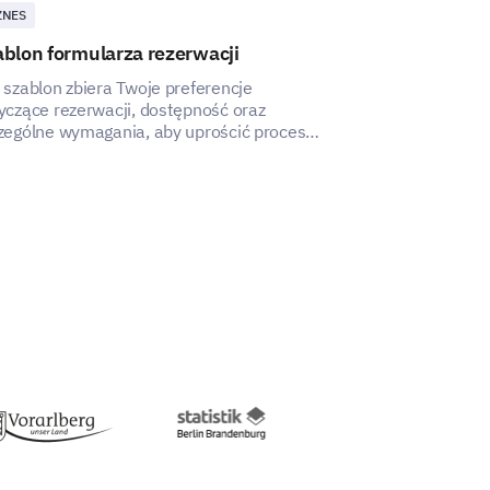
ZNES
BIZNES
blon formularza rezerwacji
Szablon formu
 szablon zbiera Twoje preferencje
Ten szablon for
yczące rezerwacji, dostępność oraz
pomaga w uchwy
zególne wymagania, aby uprościć proces
klientów i zape
erwacji.
zamówień.