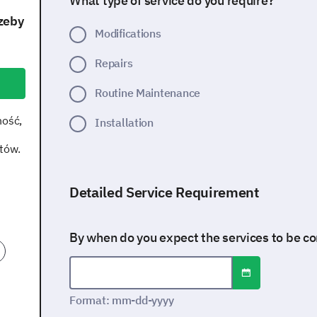
What type of service do you require?
zeby
Modifications
Repairs
Routine Maintenance
ność,
Installation
ntów.
Detailed Service Requirement
By when do you expect the services to be 
Open date/time
Date format: mm-dd-yyyy
Format: mm-dd-yyyy