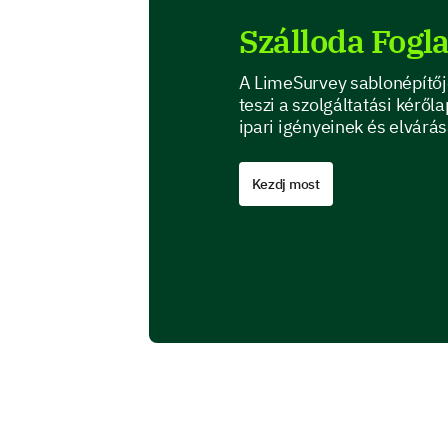
Szálloda Fogla
A LimeSurvey sablonépítője
teszi a szolgáltatási kéről
ipari igényeinek és elvárá
Kezdj most