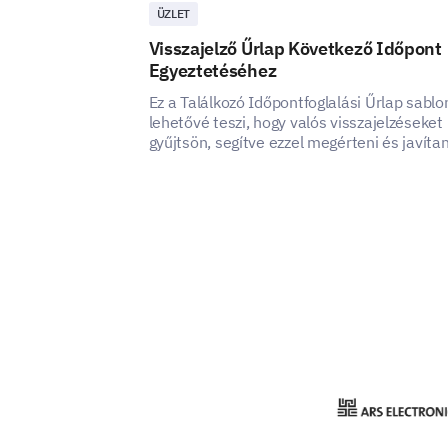
ÜZLET
Visszajelző Űrlap Következő Időpont
Egyeztetéséhez
Ez a Találkozó Időpontfoglalási Űrlap sablo
lehetővé teszi, hogy valós visszajelzéseket
gyűjtsön, segítve ezzel megérteni és javítan
találkozók időpontfoglalási szolgáltatásána
felhasználói élményét.