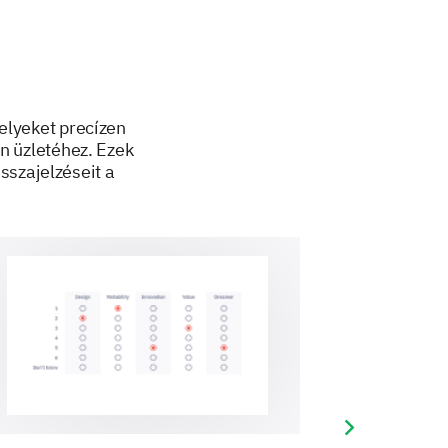
 selector
melyeket precízen
n üzletéhez. Ezek
sszajelzéseit a
 selector
Next slide