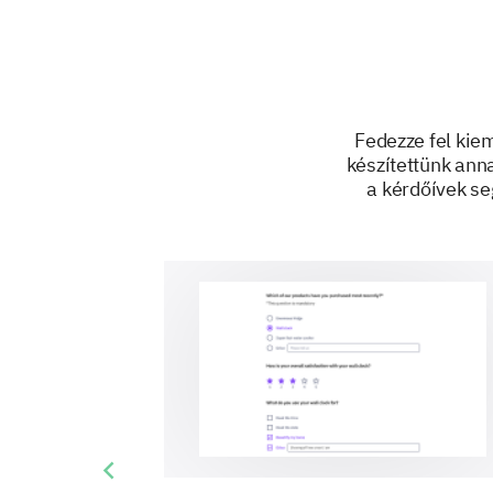
Fedezze fel kiem
készítettünk ann
a kérdőívek se
Previous slide