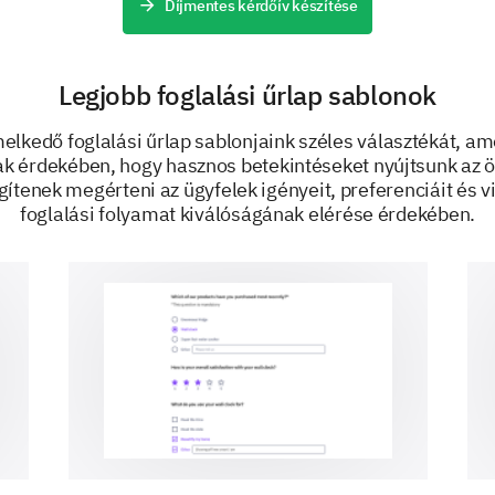
Díjmentes kérdőív készítése
Check-in Date:
Open date/time
Date format: mm-dd-yyyy
Legjobb foglalási űrlap sablonok
Format: mm-dd-yyyy
elkedő foglalási űrlap sablonjaink széles választékát, a
ak érdekében, hogy hasznos betekintéseket nyújtsunk az ö
gítenek megérteni az ügyfelek igényeit, preferenciáit és vi
foglalási folyamat kiválóságának elérése érdekében.
Check-out Date:
Open date/time
Date format: mm-dd-yyyy
Format: mm-dd-yyyy
Contact Email: