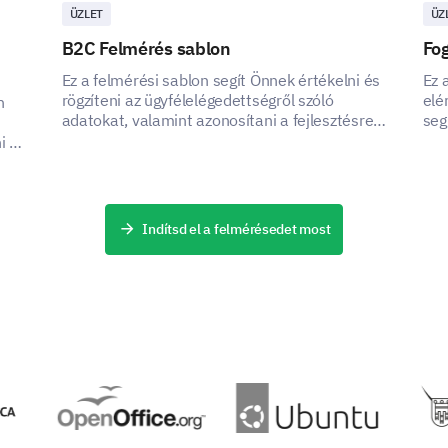
ÜZLET
ÜZ
B2C Felmérés sablon
Fog
TÁMOGATVA ÁLTAL
Ez a felmérési sablon segít Önnek értékelni és
Ez 
rögzíteni az ügyfélelégedettségről szóló
elé
n
adatokat, valamint azonosítani a fejlesztésre
seg
szoruló területeket.
i a
k
Indítsd el a felmérésedet most