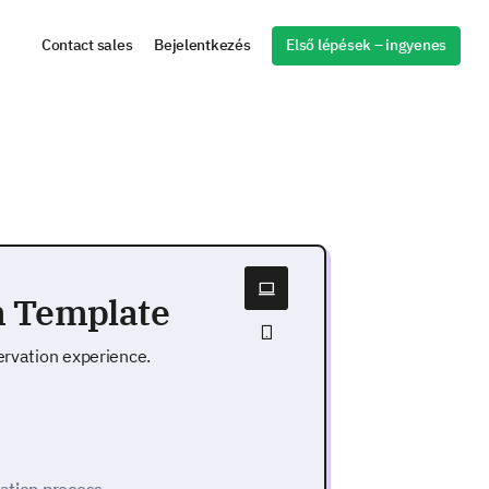
Első lépések – ingyenes
Contact sales
Bejelentkezés
m Template
ervation experience.