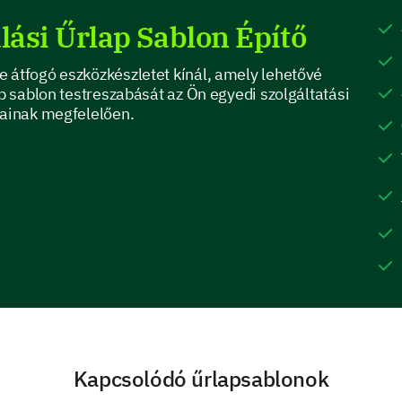
lási Űrlap Sablon Építő
 átfogó eszközkészletet kínál, amely lehetővé
Anticipated Stay
ap sablon testreszabását az Ön egyedi szolgáltatási
sainak megfelelően.
Next, let's talk about your anticipations leading u
What is the purpose of this stay?
Business
Leisure
Others
Do you have any special requests or needs fo
Kapcsolódó űrlapsablonok