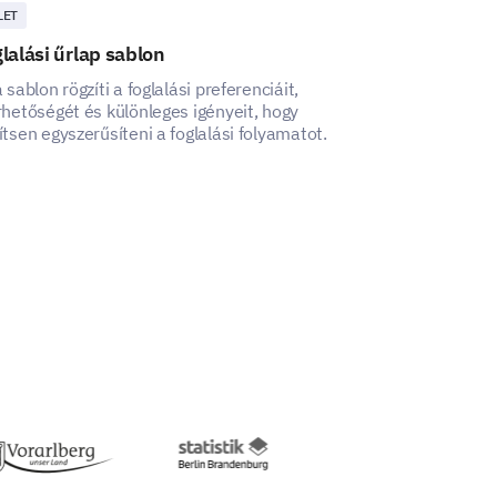
LET
ÜZLET
lalási űrlap sablon
Torta rendelés
a sablon rögzíti a foglalási preferenciáit,
Ez a sütemény m
rhetőségét és különleges igényeit, hogy
segít rögzíteni a
ítsen egyszerűsíteni a foglalási folyamatot.
és biztosítani 
feldolgozást.