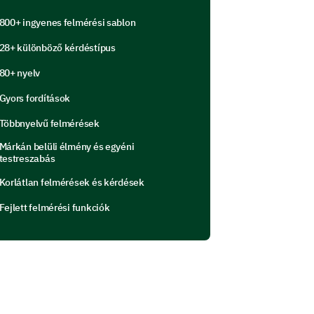
800+ ingyenes felmérési sablon
28+ különböző kérdéstípus
80+ nyelv
Gyors fordítások
p to your stay.
Többnyelvű felmérések
Márkán belüli élmény és egyéni
testreszabás
Korlátlan felmérések és kérdések
Fejlett felmérési funkciók
r this stay?