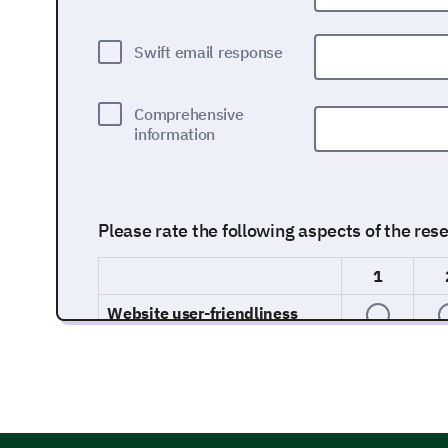
Swift email response
Comprehensive
information
Please rate the following aspects of the res
1
Website user-friendliness
Speed of service
Clarity of information provided
Payment process