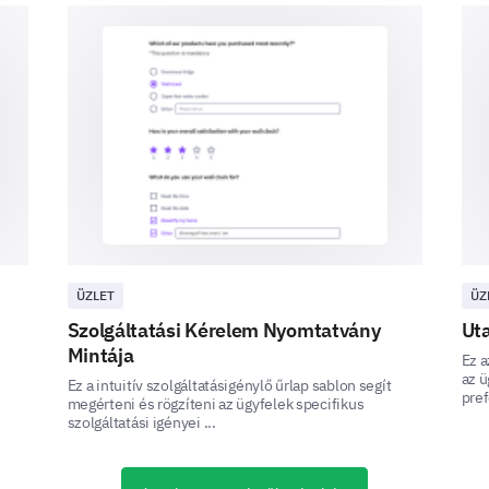
Will you be needing our in-hotel facilities du
Personal Details
A few short questions about you to help us provid
ÜZLET
ÜZ
Your Gender:
Szolgáltatási Kérelem Nyomtatvány
Uta
Mintája
Ez a
az ü
Ez a intuitív szolgáltatásigénylő űrlap sablon segít
pref
megérteni és rögzíteni az ügyfelek specifikus
Female
Male
szolgáltatási igényei ...