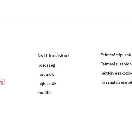
Felméréstípusok
Nyílt forráskód
Felmérési sablo
Közösség
Kérdőív eszközö
Fórumok
Használati esete
Fejlesztők
Fordítás