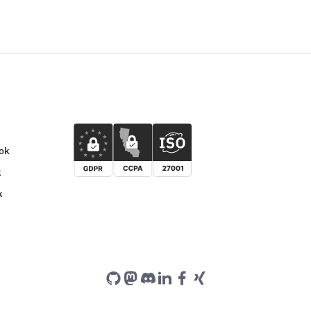
nok
k
k