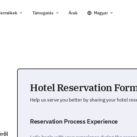
Termékek
Támogatás
Árak
Magyar
Hotel Reservation For
Help us serve you better by sharing your hotel res
Reservation Process Experience
éről