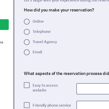
Let's begin with your experience during the reser
How did you make your reservation?
Online
Telephone
Travel Agency
re
Email
What aspects of the reservation process did
Easy to access
website
Friendly phone service