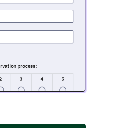
ervation process:
2
3
4
5