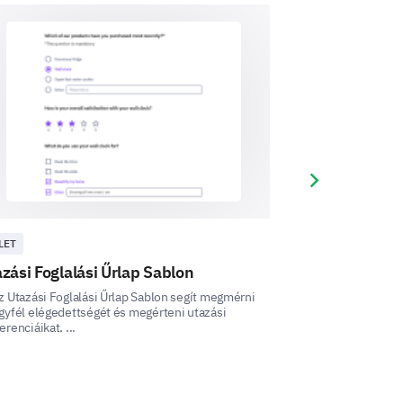
ring your stay?
Next slide
e a personalized experience.
LET
ÜZLET
zási Foglalási Űrlap Sablon
Étterem Fogla
z Utazási Foglalási Űrlap Sablon segít megmérni
Ez az étterem fogla
gyfél elégedettségét és megérteni utazási
hogy megértse és f
erenciáikat. ...
étkezési élményeit 