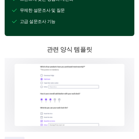
Clarity of information provided
무제한 설문조사 및 질문
Payment process
고급 설문조사 기능
Anticipated Stay
관련 양식 템플릿
Next, let's talk about your anticipations leading up to
your stay.
What is the purpose of this stay?
Business
Leisure
Others
Do you have any special requests or needs for
this stay?