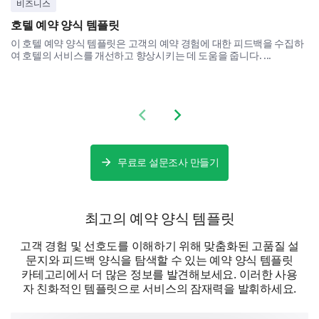
비즈니스
호텔 예약 양식 템플릿
이 호텔 예약 양식 템플릿은 고객의 예약 경험에 대한 피드백을 수집하
다음 문장에 대한 동의 정도를 평가해 주십시오
여 호텔의 서비스를 개선하고 향상시키는 데 도움을 줍니다. ...
예
약속에 대한 신속한 확인을 받았습니다.
Previous slide
Next slide
약속 변경에 대한 소통이 시의적절하고 유용했습니다.
무료로 설문조사 만들기
약속에 대한 사전 알림을 받았습니다.
최고의 예약 양식 템플릿
전반적인 만족도
고객 경험 및 선호도를 이해하기 위해 맞춤화된 고품질 설
여러분의 전반적인 만족도는 저희 서비스 개선에 매우
문지와 피드백 양식을 탐색할 수 있는 예약 양식 템플릿
중요합니다.
카테고리에서 더 많은 정보를 발견해보세요. 이러한 사용
1에서 10까지의 척도로 만족도를 평가해 주십시
자 친화적인 템플릿으로 서비스의 잠재력을 발휘하세요.
오. 1은 매우 불만족스럽고 10은 매우 만족스럽