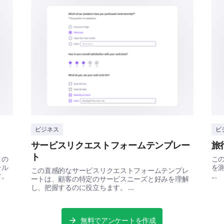
I received a timely confirmation of my appoin
Communication regarding appointment change
I was reminded of the appointment in advance
Overall Satisfaction
ビジネス
ビ
サービスリクエストフォームテンプレー
旅
Your overall satisfaction is crucial for us to impro
ト
トの
こ
テル
を
この直感的なサービスリクエストフォームテンプレ
Please rate your satisfaction on a scale fro
す。
...
ートは、顧客の特定のサービスニーズと好みを理解
dissatisfied and 10 being extremely satisfie
し、把握するのに役立ちます。 ...
1
2
無料でアンケートを作成