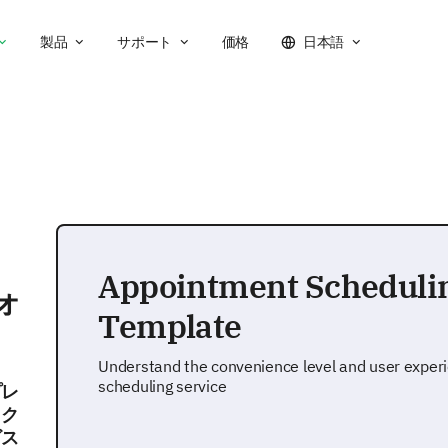
製品
サポート
価格
日本語
Appointment Scheduli
ォ
Template
Understand the convenience level and user exper
scheduling service
プレ
ック
ビス