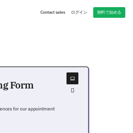
無料で始める
Contact sales
ログイン
ng Form
iences for our appointment