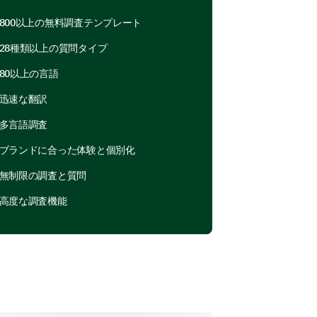
800以上の無料調査テンプレート
28種類以上の質問タイプ
ding our communication
80以上の言語
unication?
迅速な翻訳
se enter your comment here:
多言語調査
ブランドに合った体験と個別化
無制限の調査と質問
高度な調査機能
ing statements