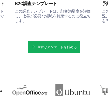
ート
B2C調査テンプレート
予
ト
この調査テンプレートは、顧客満足度を評価
こ
で
し、改善が必要な領域を特定するのに役立ち
況
エ
ます。
を
で
今すぐアンケートを始める