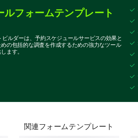
Timely Communication
ールフォームテンプレート
We’d love to know about your experiences regar
effectiveness.
プレートビルダーは、予約スケジュールサービスの効果と
How would you rate the clarity of our comm
ための包括的な調査を作成するための強力なツール
供します。
Plea
Excellent
Good
Average
Poor
Awful
関連フォームテンプレート
Please rate your agreement with the follow