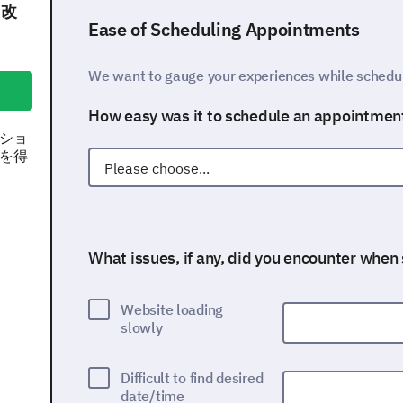
し改
Ease of Scheduling Appointments
We want to gauge your experiences while schedul
How easy was it to schedule an appointment 
ショ
を得
What issues, if any, did you encounter whe
Website loading
slowly
Difficult to find desired
date/time