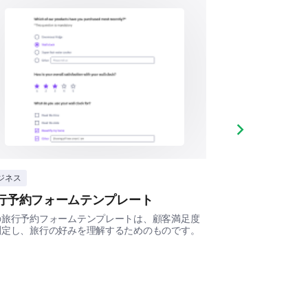
Yes
Uncertain
No
tment.
s was timely and valuable.
.
Next slide
ジネス
ビジネス
行予約フォームテンプレート
レストラン予
ve our services.
の旅行予約フォームテンプレートは、顧客満足度
このレストラン予
測定し、旅行の好みを理解するためのものです。
の予約と食事体験
m 1 to 10, with 1 being extremely
与えます。 ...
d.
3
4
5
6
7
8
9
10