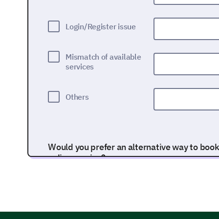
Login/Register issue
Mismatch of available
services
Others
Would you prefer an alternative way to boo
online service?
Yes
No