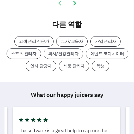
Previous slide
Next slide
다른 역할
고객 관리 전문가
교사/교육자
사업 관리자
스포츠 관리자
의사/건강관리자
이벤트 코디네이터
인사 담당자
제품 관리자
학생
What our happy juicers say
The software is a great help to capture the
L