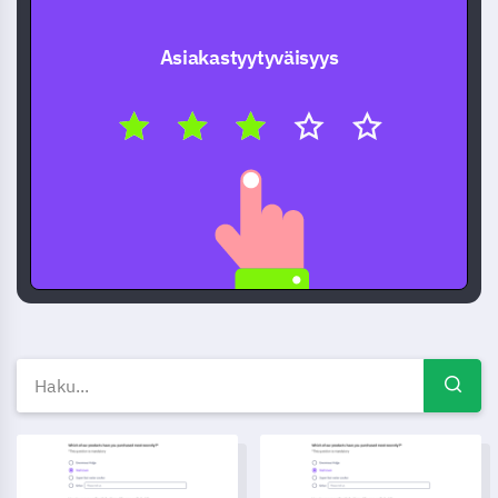
Asiakastyytyväisyys
Ilmaiset kyselymallit — Kysel
Kurssiarviointikyselymalli
Johtajuusosaamisen 360-arvio