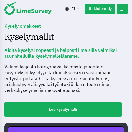
Rekisteroidy
FI
Kyselylomakkeet
Kyselymallit
Aloita kyselysi nopeasti ja helposti ilmaisilla valmiiksi
suunnitelluilla kyselymalleillamme.
Valitse laajasta kategoriavalikoimasta ja räätälöi
kysymykset kyselyyn tai lomakkeeseen vastaamaan
erityistarpeitasi. Olipa kyseessä markkinatutkimus,
asiakastyytyväisyys tai työntekijöiden sitoutuminen,
verkkokyselymallimme ovat apunasi.
Luo kyselymalli