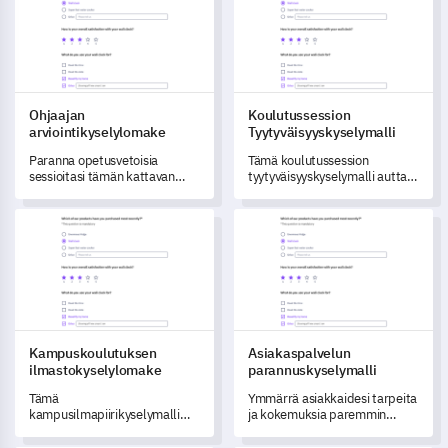
vaikuttavia tekijöitä.
Ohjaajan
Koulutussession
arviointikyselylomake
Tyytyväisyyskyselymalli
Paranna opetusvetoisia
Tämä koulutussession
sessioitasi tämän kattavan
tyytyväisyyskyselymalli auttaa
pohjan avulla, joka on
sinua keräämään tietoja
suunniteltu arvioimaan
koulutusohjelmiesi
Kampuskoulutuksen ilmastokyselylomake
Asiakaspalvelun parannuskyse
opettajan tehokkuutta ja
tehokkuuden arvioimiseksi.
kurssin merkityksellisyyttä.
Kampuskoulutuksen
Asiakaspalvelun
ilmastokyselylomake
parannuskyselymalli
Tämä
Ymmärrä asiakkaidesi tarpeita
kampusilmapiirikyselymalli
ja kokemuksia paremmin
mahdollistaa opiskelijoiden
tämän asiakaspalvelun
kokemusten kattavan
parantamispollin mukaan.