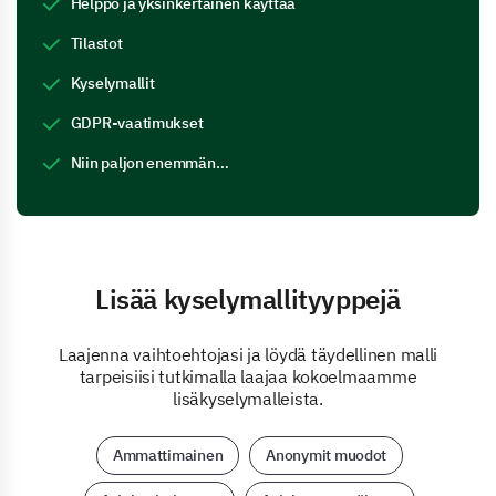
Helppo ja yksinkertainen käyttää
Tilastot
Kyselymallit
GDPR-vaatimukset
Niin paljon enemmän…
Lisää kyselymallityyppejä
Laajenna vaihtoehtojasi ja löydä täydellinen malli
tarpeisiisi tutkimalla laajaa kokoelmaamme
lisäkyselymalleista.
Ammattimainen
Anonymit muodot