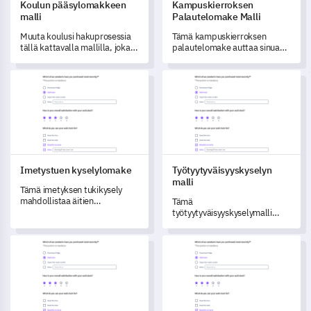
Koulun pääsylomakkeen
Kampuskierroksen
malli
Palautelomake Malli
Muuta koulusi hakuprosessia
Tämä kampuskierroksen
tällä kattavalla mallilla, joka
palautelomake auttaa sinua
on suunniteltu keräämään
ymmärtämään
tärkeitä opiskelija- ja
kampuskierroksesi vahvuudet
Imetystuen kyselylomake
Työtyytyväisyyskyselyn malli
huoltajatietoja.
ja kehitysalueet.
Imetystuen kyselylomake
Työtyytyväisyyskyselyn
malli
Tämä imetyksen tukikysely
mahdollistaa äitien
Tämä
imetyskokemusten ja
työtyytyväisyyskyselymalli
haasteiden tärkeiden tietojen
mahdollistaa työntekijöiden
saaminen.
tuntemusten mittaamisen
Matkavarauksen lomakepohja
Sosiaalisen median mainonnan
heidän nykyisestä
työroolistaan,
työympäristöstään,
palkkauksestaan ja
hallintopolitiikoistaan.