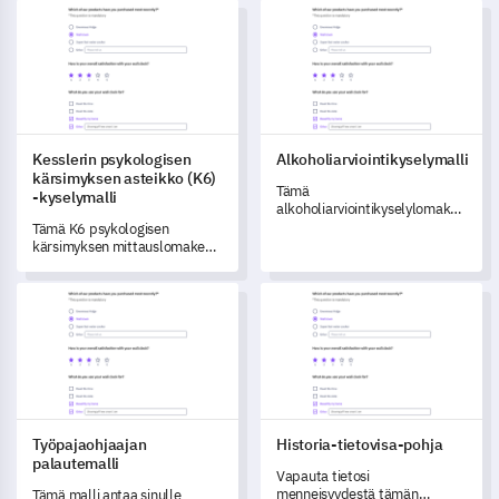
Kesslerin psykologisen kärsimyksen asteikko (K6) -kyselymalli
Alkoholiarviointikyselymalli
arvioimisen, mikä auttaa
luomaan huolehtivan ja
osallistavan
kampusympäristön.
Kesslerin psykologisen
Alkoholiarviointikyselymalli
kärsimyksen asteikko (K6)
Tämä
-kyselymalli
alkoholiarviointikyselylomake
auttaa sinua saamaan tietoa
Tämä K6 psykologisen
alkoholin kulutustavoista.
kärsimyksen mittauslomake
auttaa sinua saamaan tärkeitä
tietoja yksilöiden
Työpajaohjaajan palautemalli
Historia-tietovisa-pohja
mielenterveydestä kuluneen
kuukauden aikana.
Työpajaohjaajan
Historia-tietovisa-pohja
palautemalli
Vapauta tietosi
menneisyydestä tämän
Tämä malli antaa sinulle