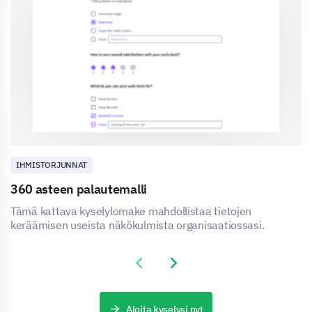
IHMISTORJUNNAT
360 asteen palautemalli
Tämä kattava kyselylomake mahdollistaa tietojen
keräämisen useista näkökulmista organisaatiossasi.
Previous slide
Next slide
Aloita kyselysi nyt