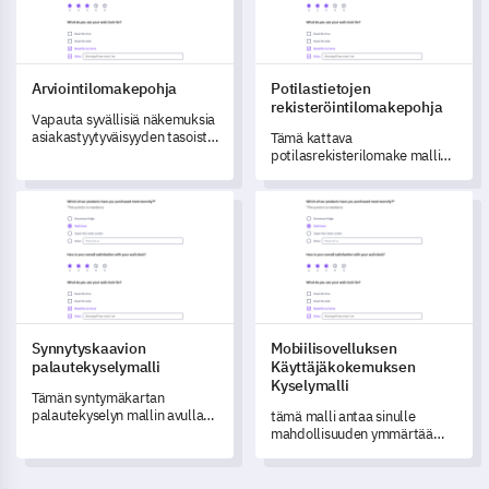
Arviointilomakepohja
Potilastietojen
rekisteröintilomakepohja
Vapauta syvällisiä näkemuksia
asiakastyytyväisyyden tasoista
Tämä kattava
tämän kattavan
potilasrekisterilomake malli
arviointilomakkeen mallin
mahdollistaa sen, että voit
avulla.
kerätä kaikki olennaiset tiedot
Synnytyskaavion palautekyselymalli
Mobiilisovelluksen Käyttäjäk
potilaistasi, mikä parantaa
toimitetun terveydenhuollon
laatua.
Synnytyskaavion
Mobiilisovelluksen
palautekyselymalli
Käyttäjäkokemuksen
Kyselymalli
Tämän syntymäkartan
palautekyselyn mallin avulla
tämä malli antaa sinulle
voit saada syvällistä tietoa
mahdollisuuden ymmärtää
asiakkaidesi ymmärryksestä ja
sovelluksesi
tyytyväisyydestä
käyttäjäkokemusta kattavasti
syntymäkarttanalyysiinsä.
ja tunnistaa optimointialueita.