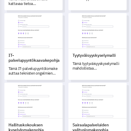
mukaansatempaavan
kattavaa tietoa
Historian Tietokilpailun mallin
koulutustyöpajasi
avulla.
tehokkuudesta.
IT-palvelupyyntökaavakepohja
Tyytyväisyyskyselymalli
IT-
Tyytyväisyyskyselymalli
palvelupyyntökaavakepohja
Tämä tyytyväisyyskyselymalli
mahdollistaa
Tämä IT-palvelupyyntölomake
asiakastyytyväisyyden
auttaa teknisten ongelmien
tehokkaan mittaamisen ja
käsittelyssä keräämällä
tuoteparannusten alueiden
oleelliset tiedot.
Hallituskokouksen kyselylomakepohja
Sairaalapalveluiden valituslo
tunnistamisen.
Hallituskokouksen
Sairaalapalveluiden
kyselylomakepohja
valituslomakepohja