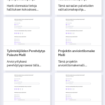
Hanki olennaisia tietoja
Tämä sairaalan palveluiden
hallituksen kokouksesi
valituslomakepohja
tehokkuudesta tämän
mahdollistaa palveluiden
kattavan kyselymallin avulla.
laadun arvioinnin ja
Työntekijöiden Perehdytys Palaute Malli
Projektin arviointilomake Malli
parantamisen.
Työntekijöiden Perehdytys
Projektin arviointilomake
Palaute Malli
Malli
Arvioi yrityksesi
Tämä projektin
perehdytysprosessi tällä
arviointilomakemalli
kattavalla
mahdollistaa kattavan
palautelomakkeella.
palautteen saamisen projektin
Koulun pääsylomakkeen malli
Kampuskierroksen Palautelom
tehokkuudesta ja tuloksista,
mikä ohjaa tulevia
parannuksia.