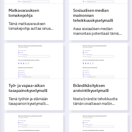
Matkavarauksen
Sosiaalisen median
lomakepohja
mainonnan
tehokkuuskyselymalli
Tämä matkavarauksen
lomakepohja auttaa sinua
Avaa sosiaalisen median
mittaamaan
mainontasi potentiaali tämän
asiakastyytyväisyyttä ja
kattavan mallin avulla, joka on
ymmärtämään heidän
suunniteltu arvioimaan sen
Työ- ja vapaa-aikan tasapainokyselymalli
Brändikäsityksen arviointikyse
matkasuosimuksiaan.
tehokkuutta ja muokkaamaan
tulevia strategioitasi.
Työ- ja vapaa-aikan
Brändikäsityksen
tasapainokyselymalli
arviointikyselymalli
Tämä työhön ja elämään
Nosta brändisi tehokkuutta
tasapainon kyselymalli
tämän oivaltavan mallin
mahdollistaa syvällisten
avulla, joka kauniisti tallentaa
näkökulmien saamisen
asiakasvuorovaikutuksen ja
Arviointilomakepohja
Potilastietojen rekisteröintil
työntekijöidesi työ-elämä-
asiakkaiden näkemyksen
integraatiosta.
brändistäsi.