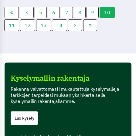
5
6
7
8
9
10
11
12
13
14
Kyselymallin rakentaja
Rakenna vaivattomasti mukautettuja kyselymalleja
tarkkojen tarpeidesi mukaan yksinkertaisella
kyselymallin rakentajallamme.
Luo kysely