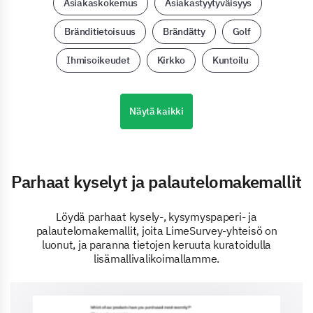
Asiakaskokemus
Asiakastyytyväisyys
Bränditietoisuus
Brändätty
Golf
Ihmisoikeudet
Kirkko
Kuntoilu
Näytä kaikki
Parhaat kyselyt ja palautelomakemallit
Löydä parhaat kysely-, kysymyspaperi- ja
palautelomakemallit, joita LimeSurvey-yhteisö on
luonut, ja paranna tietojen keruuta kuratoidulla
lisämallivalikoimallamme.