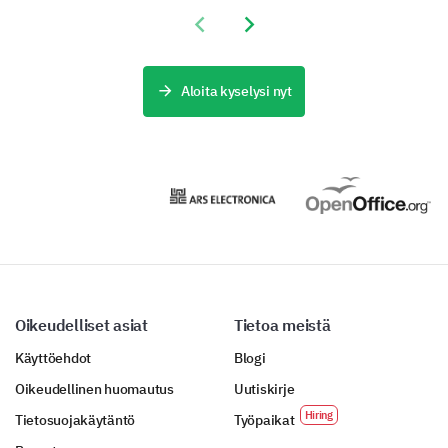
Previous slide
Next slide
Olympics
Aloita kyselysi nyt
Oikeudelliset asiat
Tietoa meistä
Käyttöehdot
Blogi
Oikeudellinen huomautus
Uutiskirje
Tietosuojakäytäntö
Työpaikat