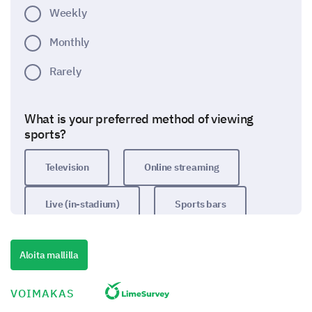
Weekly
Monthly
Rarely
What is your preferred method of viewing
sports?
Television
Online streaming
Live (in-stadium)
Sports bars
Sports History
Aloita mallilla
Let's test your knowledge about sports history.
VOIMAKAS
Who won the 2019 cricket world cup?