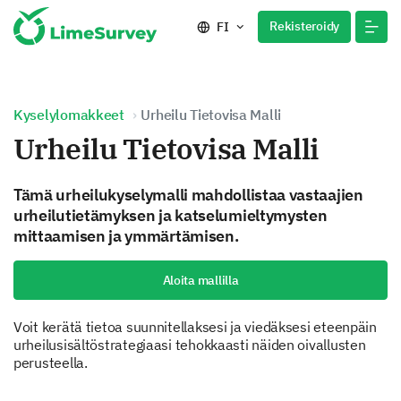
Rekisteroidy
FI
Kyselylomakkeet
Urheilu Tietovisa Malli
Urheilu Tietovisa Malli
Tämä urheilukyselymalli mahdollistaa vastaajien
urheilutietämyksen ja katselumieltymysten
mittaamisen ja ymmärtämisen.
Aloita mallilla
Voit kerätä tietoa suunnitellaksesi ja viedäksesi eteenpäin
urheilusisältöstrategiaasi tehokkaasti näiden oivallusten
perusteella.