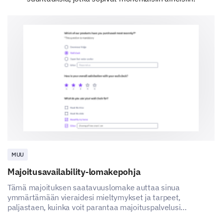
NBA Finals
Wimbledon
Olympic Games
Tour de France
Which of the following sports events have you
attended in the past?
Super Bowl
MUU
Majoitusavailability-lomakepohja
Tämä majoituksen saatavuuslomake auttaa sinua
World Series
ymmärtämään vieraidesi mieltymykset ja tarpeet,
paljastaen, kuinka voit parantaa majoituspalvelusi
tyytyväisyyttä ja kokemusta.