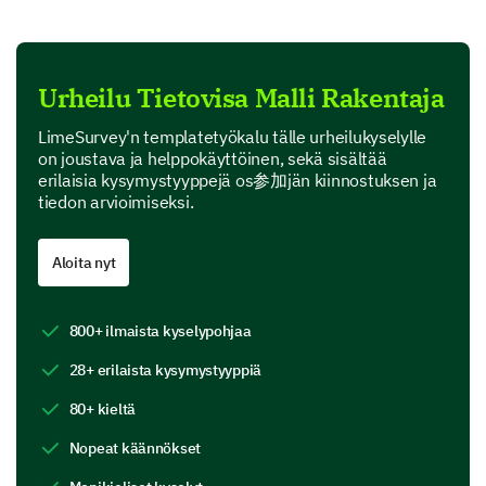
Urheilu Tietovisa Malli Rakentaja
What country hosted the 2016 summer
Olympics?
LimeSurvey'n templatetyökalu tälle urheilukyselylle
on joustava ja helppokäyttöinen, sekä sisältää
erilaisia kysymystyyppejä os参加jän kiinnostuksen ja
Brazil
tiedon arvioimiseksi.
China
Aloita nyt
USA
Australia
800+ ilmaista kyselypohjaa
Please enter your comment here:
28+ erilaista kysymystyyppiä
80+ kieltä
Nopeat käännökset