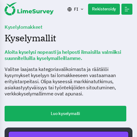
Rekisteroidy
FI
Kyselylomakkeet
Kyselymallit
Aloita kyselysi nopeasti ja helposti ilmaisilla valmiiksi
suunnitelluilla kyselymalleillamme.
Valitse laajasta kategoriavalikoimasta ja räätälöi
kysymykset kyselyyn tai lomakkeeseen vastaamaan
erityistarpeitasi. Olipa kyseessä markkinatutkimus,
asiakastyytyväisyys tai työntekijöiden sitoutuminen,
verkkokyselymallimme ovat apunasi.
Luo kyselymalli