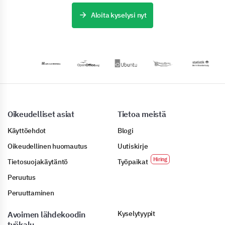
Aloita kyselysi nyt
Oikeudelliset asiat
Tietoa meistä
Käyttöehdot
Blogi
Oikeudellinen huomautus
Uutiskirje
Tietosuojakäytäntö
Työpaikat
Peruutus
Peruuttaminen
Kyselytyypit
Avoimen lähdekoodin
työkalu