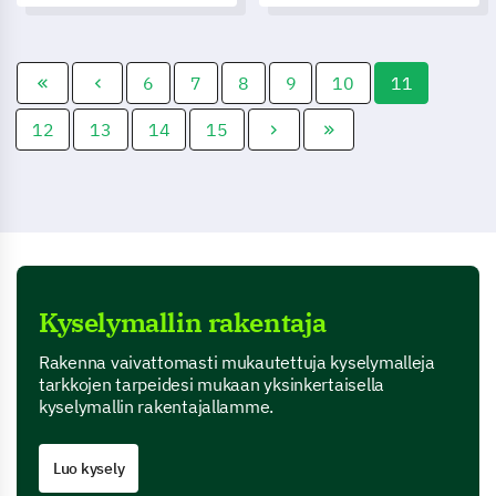
on suunniteltu ymmärtämään
opiskelijakokemusta ja
mittaamaan tyytyväisyyttä.
6
7
8
9
10
11
12
13
14
15
Kyselymallin rakentaja
Rakenna vaivattomasti mukautettuja kyselymalleja
tarkkojen tarpeidesi mukaan yksinkertaisella
kyselymallin rakentajallamme.
Luo kysely