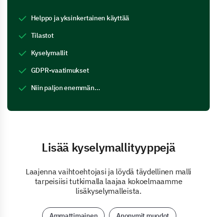
Helppo ja yksinkertainen käyttää
Tilastot
Kyselymallit
GDPR-vaatimukset
Niin paljon enemmän…
Lisää kyselymallityyppejä
Laajenna vaihtoehtojasi ja löydä täydellinen malli
tarpeisiisi tutkimalla laajaa kokoelmaamme
lisäkyselymalleista.
Ammattimainen
Anonymit muodot