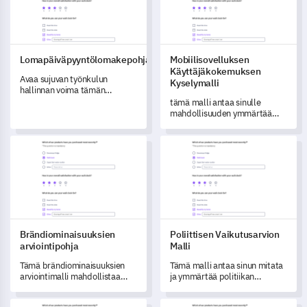
Lomapäiväpyyntölomakepohja
Mobiilisovelluksen
Käyttäjäkokemuksen
Avaa sujuvan työnkulun
Kyselymalli
hallinnan voima tämän
kattavan
tämä malli antaa sinulle
lomapyyntölomakemallin
mahdollisuuden ymmärtää
avulla.
sovelluksesi
käyttäjäkokemusta kattavasti
Brändiominaisuuksien arviointipohja
Poliittisen Vaikutusarvion Mall
ja tunnistaa optimointialueita.
Brändiominaisuuksien
Poliittisen Vaikutusarvion
arviointipohja
Malli
Tämä brändiominaisuuksien
Tämä malli antaa sinun mitata
arviointimalli mahdollistaa
ja ymmärtää politiikan
brändisi kykyjen ja
muutosten vaikutusta
kokemusten analysoimisen ja
organisaatiossasi.
Johtajuusominaisuuksien itsearviointimalli
Huoltotehtäväluettelopohja