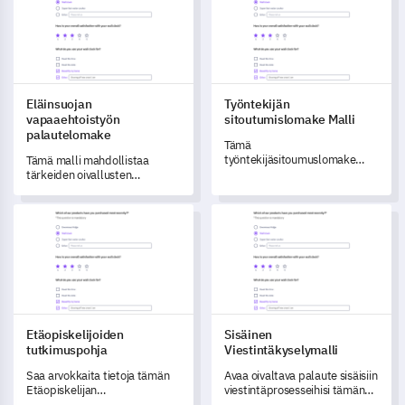
perusteellisesti.
osallistujien näkemyksiä.
Eläinsuojan
Työntekijän
vapaaehtoistyön
sitoutumislomake Malli
palautelomake
Tämä
työntekijäsitoumuslomake
Tämä malli mahdollistaa
auttaa sinua seuraamaan ja
tärkeiden oivallusten
ymmärtämään työvoimasi
saamiseen eläinsuojasi
uskollisuutta ja
vapaaehtoiskokemuksesta.
Etäopiskelijoiden tutkimuspohja
Sisäinen Viestintäkyselymalli
työtyytyväisyyden tasoja,
avaten arvokkaita näkemyksiä
parannusten
aikaansaamiseksi.
Etäopiskelijoiden
Sisäinen
tutkimuspohja
Viestintäkyselymalli
Saa arvokkaita tietoja tämän
Avaa oivaltava palaute sisäisiin
Etäopiskelijan
viestintäprosesseihisi tämän
Kyselylomakkeen avulla, joka
kattavan kyselymallin avulla.