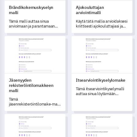
Brändikokemuskyselyn
Ajokouluttajan
malli
arviointimalli
Tämä malli auttaa sinua
Käytä tätä mallia arvioidaksesi
arvioimaan ja parantamaan
kriittisesti ajokouluttajiasi ja
brändikokemustasi.
parantaaksesi palvelun laatua.
Jäsenyyden rekisteröintilomakkeen malli
Itsearviointikyselylomake
Jäsenyyden
Itsearviointikyselylomake
rekisteröintilomakkeen
Tämä itsearviointikyselymalli
malli
auttaa sinua löytämään
ammatilliset potentiaalisi
Tämä
tarjoamalla kattavan arvion
jäsenrekisteröintilomake-malli
taidoistasi ja tavoitteistasi.
auttaa sinua ymmärtämään ja
palvelemaan jäseniäsi
Tutkinnon jälkeisten suunnitelmien kyselylomakepitja
Alkoholiin liittyvien ongelmi
paremmin.