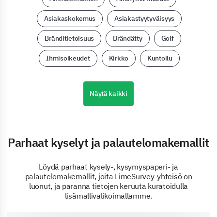
Asiakaskokemus
Asiakastyytyväisyys
Bränditietoisuus
Brändätty
Golf
Ihmisoikeudet
Kirkko
Kuntoilu
Näytä kaikki
Parhaat kyselyt ja palautelomakemallit
Löydä parhaat kysely-, kysymyspaperi- ja
palautelomakemallit, joita LimeSurvey-yhteisö on
luonut, ja paranna tietojen keruuta kuratoidulla
lisämallivalikoimallamme.