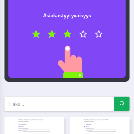
Asiakastyytyväisyys
Ilmaiset kyselymallit — Kysel
Lomapäiväpyyntölomakepohja
Mobiilisovelluksen Käyttäjäk