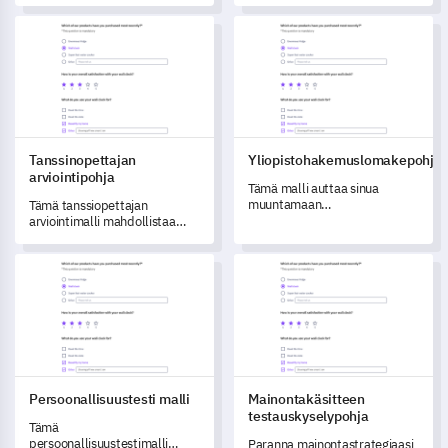
kyselymallin avulla.
vieraiden tyytyväisyysasteista
Tanssinopettajan arviointipohja
Yliopistohakemuslomakepohj
ja mielipiteistä
festivaalitapahtumastasi.
Tanssinopettajan
Yliopistohakemuslomakepohja
arviointipohja
Tämä malli auttaa sinua
muuntamaan
Tämä tanssiopettajan
yliopistohakuprosessia
arviointimalli mahdollistaa
keräämällä yksityiskohtaista
opettajasi tiedon,
palautetta hakijoilta.
ammattitaidon, opetuskykyjen
Persoonallisuustesti malli
Mainontakäsitteen testauskys
ja luokkaympäristön kattavan
arvioinnin.
Persoonallisuustesti malli
Mainontakäsitteen
testauskyselypohja
Tämä
persoonallisuustestimalli
Paranna mainontastrategiaasi