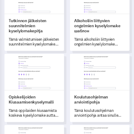
Tutkinnon jälkeisten
Alkoholiin liittyvien
suunnitelmien
ongelmien kyselylomake
kyselylomakepitja
шаблон
Tämä valmistumisen jälkeisten
Tämä alkoholiin liittyvien
suunnitelmien kyselylomake
ongelmien kyselylomake
auttaa sinua saamaan
mahdollistaa alkoholiin
syvempää ymmärrystä
liittyvien ongelmien
Opiskelijoiden Kiusaamisenkyselymalli
Koulutusohjelman arviointipoh
opiskelijoidesi urahaaveista ja
vaikutuksen mittaamisen
tarpeista valmistumisen
yksilöihin ja yhteiskuntaan.
jälkeen.
Opiskelijoiden
Koulutusohjelman
Kiusaamisenkyselymalli
arviointipohja
Tämä oppilaiden kiusaamista
Tämä koulutusohjelman
koskeva kyselylomake auttaa
arviointipohja antaa sinulle
sinua ymmärtämään
mahdollisuuden mitata
opiskelijan koulutilannetta ja
koulutusohjelmasi
Eläinsuojan vapaaehtoistyön palautelomake
Työntekijän sitoutumislomake 
kiusaamiskokemusta
onnistumista ja ymmärtää