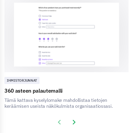
IHMISTORJUNNAT
360 asteen palautemalli
Tämä kattava kyselylomake mahdollistaa tietojen
keräämisen useista näkökulmista organisaatiossasi.
Previous slide
Next slide