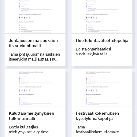
mittaamisen yleisösi silmin.
Johtajuusominaisuuksien
Huoltotehtäväluettelopohja
itsearviointimalli
Edistä organisaatiosi
suorituskykyä tällä
Tämä johtajuusominaisuuksien
kunnossapitotehtävien
itsearviointimalli auttaa sinua
tarkistuslistan mallilla, joka
saamaan syvällisen
muuntaa rutiinikäytäntöjesi
ymmärryksen johtamistaitojesi
Kuluttajamieltymyksien tutkimusmalli
Festivaalikokemuksen kysely
tehokkuuden.
tasosta ja tunnistamaan
kehittymisalueita.
Kuluttajamieltymyksien
Festivaalikokemuksen
tutkimusmalli
kyselylomakepohja
Löydä kuluttajiesi
Tämä
mieltymykset ja optimoi
festivaalikokemuslomake
tuotteesi tämän kattavan
antaa sinulle olennaista tietoa