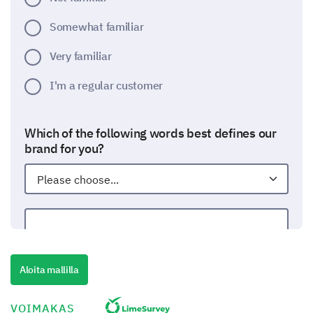
Somewhat familiar
Very familiar
I'm a regular customer
Which of the following words best defines our
brand for you?
Other:
Aloita mallilla
Your Perception About The New Brand
Concept
VOIMAKAS