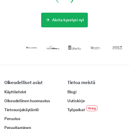
Previous slide
Next slide
tällä
avulla.
suunniteltu
tehokkaasti ja
arvioimaan
strategisesti
äskettäin
suunnitellulla
julkaistujen
Aloita kyselysi nyt
mallilla.
mainostesi
vaikuttavuutta.
Oikeudelliset asiat
Tietoa meistä
Käyttöehdot
Blogi
Oikeudellinen huomautus
Uutiskirje
Tietosuojakäytäntö
Työpaikat
Peruutus
Peruuttaminen