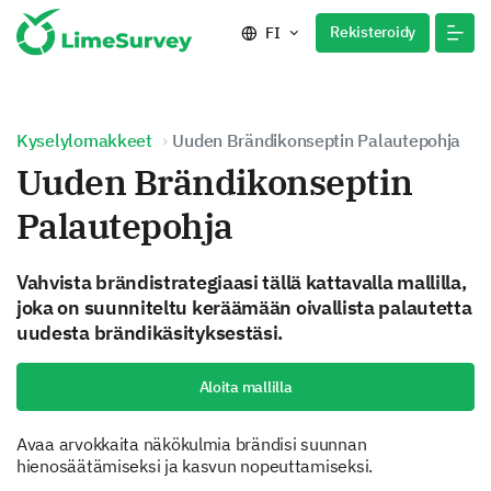
Rekisteroidy
FI
Kyselylomakkeet
Uuden Brändikonseptin Palautepohja
Uuden Brändikonseptin
Palautepohja
Vahvista brändistrategiaasi tällä kattavalla mallilla,
joka on suunniteltu keräämään oivallista palautetta
uudesta brändikäsityksestäsi.
Aloita mallilla
Avaa arvokkaita näkökulmia brändisi suunnan
hienosäätämiseksi ja kasvun nopeuttamiseksi.