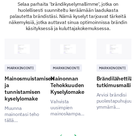
Selaa parhaita 'brändikyselymallimme', jotka on
huolellisesti suunniteltu keräämään laadukasta
palautetta brändistäsi. Nämä kyselyt tarjoavat tärkeitä
näkemyksiä, jotka auttavat sinua optimoinnissa brändin
käsityksessä ja kuluttajakokemuksessa.
MARKKINOINTI
MARKKINOINTI
MARKKINOINTI
Mainosmuistamisen
Mainonnan
Brändilähettilä
ja
Tehokkuuden
tutkimusmalli
tunnistamisen
Kyselylomake
Arvioi brändisi
kyselylomake
puolestapuhujuutt
Vahvista
ymmärrä
uusimpien
Muunna
asiakaskokemus
mainoskampanjoidesi
mainontasi teho
ja kerää tietoa
tehokkuutta
tällä
heidän
tämän kattavan
kyselymallilla,
kokemuksistaan
kyselypohjan
joka on