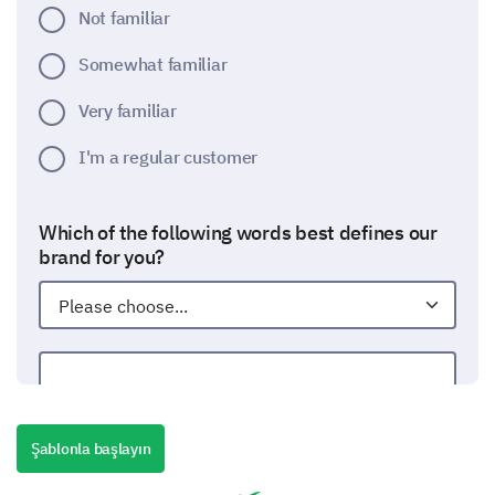
Not familiar
Somewhat familiar
Very familiar
I'm a regular customer
Which of the following words best defines our
brand for you?
Other:
Şablonla başlayın
Your Perception About The New Brand
Concept