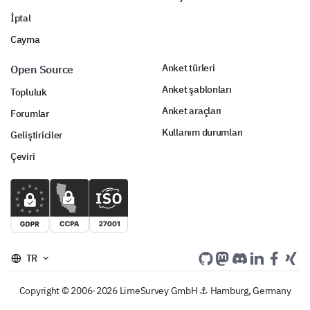
İptal
Cayma
Anket türleri
Open Source
Anket şablonları
Topluluk
Anket araçları
Forumlar
Kullanım durumları
Geliştiriciler
Çeviri
TR
Copyright © 2006-2026 LimeSurvey GmbH ⚓ Hamburg, Germany