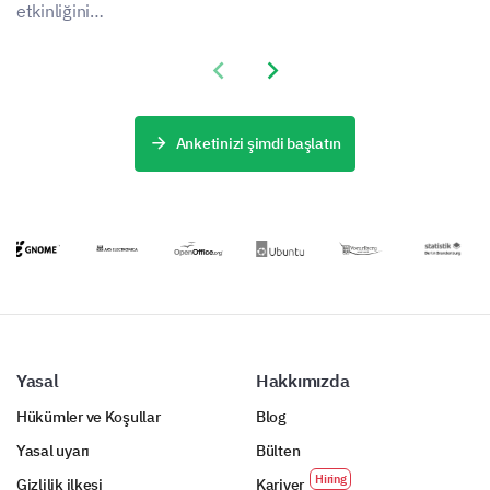
reklam
müşteri algısını
etkinliğini
kampanyalarınızın
anlayın ve bu
değerlendirmek
etkisini artırın.
sağlam ve
için tasarlanmış
Previous slide
Next slide
stratejik olarak
bu anket
tasarlanmış
şablonu ile
şablonla
reklam
müşterilerin
çabalarınızı
Anketinizi şimdi başlatın
deneyimlerine
dönüştürün.
ilişkin verileri
toplayın.
Yasal
Hakkımızda
Hükümler ve Koşullar
Blog
Yasal uyarı
Bülten
Gizlilik ilkesi
Kariyer