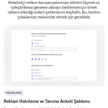
Rekabetçi reklam kampanyalarınızın etkisini ölçmek ve
interactions and decisions related to our offerings.
iyileştirilmesi gereken alanları belirlemek için örnek
reklam etkinliği anketi şablonlarını keşfedin. Bu, tanıtım
On a scale of 1 (Not at all likely) to 10 (Very
çabalarınızı maksimize etmek için gereklidir.
likely), how likely would you..
...recommend our brand to a friend?
...purchase from our brand again in the future?
...choose our brand over competitors in the market?
If you could change one thing about our brand,
what would it be?
PAZARLAMA
Reklam Hatırlama ve Tanıma Anketi Şablonu