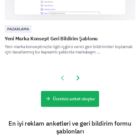
Do you remember any specific marketing
campaign of our brand?
Comment: If yes, please describe
PAZARLAMA
Yeni Marka Konsept Geri Bildirim Şablonu
Yeni marka konseptinizle ilgili içgörü verici geri bildirimleri toplamak
Yes
için tasarlanmış bu kapsamlı şablonla markalaşm ...
No
Please enter your comment here:
Previous slide
Next slide
Ücretsiz anket oluştur
En iyi reklam anketleri ve geri bildirim formu
Brand Influence
şablonları
Finally, let's examine how our brand influences your