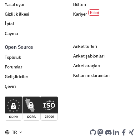
Yasal uyarı
Bülten
Gizlilik ilkesi
Kariyer
İptal
Cayma
Anket türleri
Open Source
Anket şablonları
Topluluk
Anket araçları
Forumlar
Kullanım durumları
Geliştiriciler
Çeviri
TR