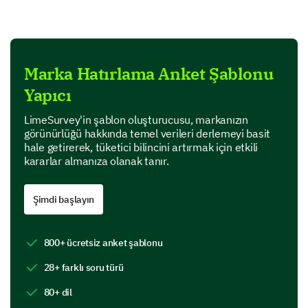
associations you make with it.
In one sentence, how would you describe our
brand?
Marka Hatırlama Anket Şablonu
Yapıcı
Please rate your agreement with the following
LimeSurvey'in şablon oluşturucusu, markanızın
görünürlüğü hakkında temel verileri derlemeyi basit
statements.
hale getirerek, tüketici bilincini artırmak için etkili
kararlar almanıza olanak tanır.
Options:
- Strongly Disagree
- Disagree
Şimdi başlayın
- Neutral
- Agree
- Strongly Agree
800+ ücretsiz anket şablonu
28+ farklı soru türü
1
2
80+ dil
Our brand portrays a positive image.