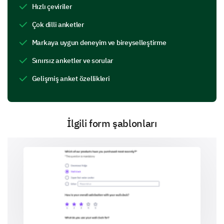
Hızlı çeviriler
Our brand represents modernity.
Çok dilli anketler
Our brand embodies reliability.
Markaya uygun deneyim ve bireyselleştirme
Our brand symbols are distinctive.
Sınırsız anketler ve sorular
Gelişmiş anket özellikleri
Our brand appeals to my personal interests.
Brand Recall
İlgili form şablonları
These questions aim to understand how memorable
our brand is to you.
How easily can you recall our brand without any
prompts?