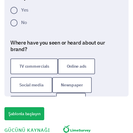
Yes
No
Where have you seen or heard about our
brand?
TV commercials
Online ads
Social media
Newspaper
Other:
Friends/Family
Şablonla başlayın
Brand Impressions and Associations
GÜCÜNÜ KAYNAĞI
Let's focus on how you perceive our brand and the