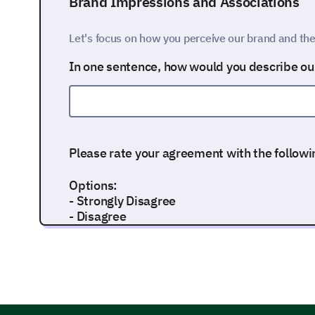
Brand Impressions and Associations
Let's focus on how you perceive our brand and the
In one sentence, how would you describe ou
Please rate your agreement with the follow
Options:
- Strongly Disagree
- Disagree
- Neutral
- Agree
- Strongly Agree