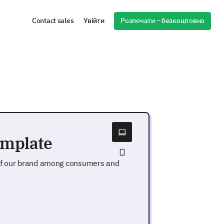
Розпочати – безкоштовно
Contact sales
Увійти
emplate
 of our brand among consumers and