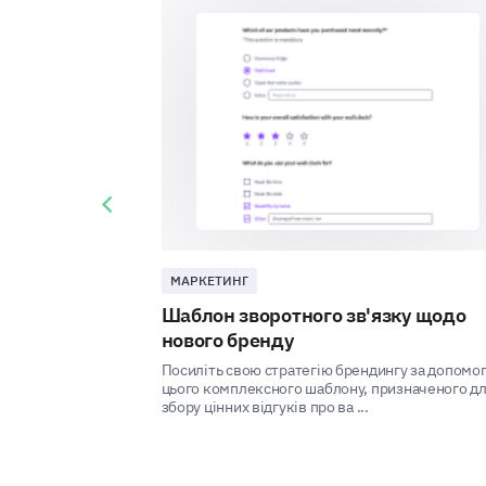
Previous slide
МАРКЕТИНГ
Шаблон зворотного зв'язку щодо
нового бренду
Посиліть свою стратегію брендингу за допомо
цього комплексного шаблону, призначеного д
збору цінних відгуків про ва ...