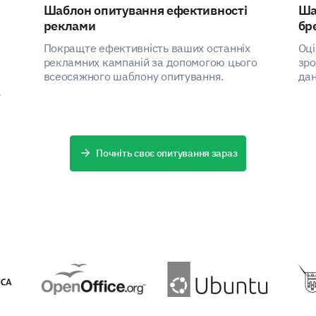
Шаблон опитування ефективності
Ша
ПІДТРИМУЄ
реклами
бр
Покращте ефективність ваших останніх
Оці
рекламних кампаній за допомогою цього
зро
всеосяжного шаблону опитування.
дан
пот
шаб
Почніть своє опитування зараз