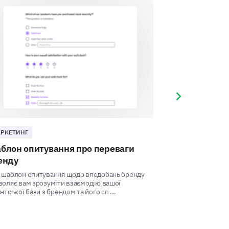
mpaign of our brand?
se enter your comment here:
Next slide
РКЕТИНГ
БРЕНД
блон опитування про переваги
Шаблон брен
енду
Цей шаблон дозво
отримувати цінни
 шаблон опитування щодо вподобань бренду
розуміння потреб 
воляє вам зрозуміти взаємодію вашої
нтської бази з брендом та його сп ...
ur interactions and decisions related