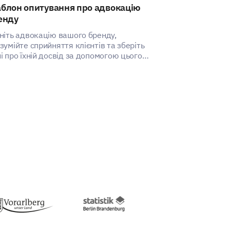
блон опитування про адвокацію
Шаблон оцінк
енду
Цей шаблон оці
дозволяє аналі
ніть адвокацію вашого бренду,
сприйняття та 
зумійте сприйняття клієнтів та зберіть
вашим брендо
і про їхній досвід за допомогою цього
ужного та стратегічно спроектованого
лону.