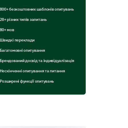
800+ безкоштовних шаблонів опитувань
28+ різних типів запитань
80+ мов
Швидкі переклади
Багатомовні опитування
Брендований досвід та індивідуалізація
Нескінченні опитування та питання
Розширені функції опитувань
 our brand is to you.
t any prompts?