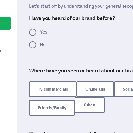
Let's start off by understanding your general rec
Have you heard of our brand before?
Yes
No
і
Where have you seen or heard about our br
TV commercials
Online ads
Socia
Other:
Friends/Family