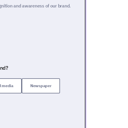
ognition and awareness of our brand.
and?
l media
Newspaper