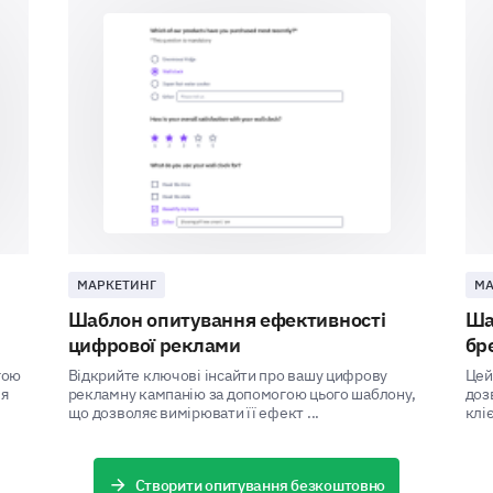
Do you remember any specific marketing ca
Comment: If yes, please describe
Plea
Yes
No
МАРКЕТИНГ
МА
Шаблон опитування ефективності
Ша
цифрової реклами
бр
гою
Відкрийте ключові інсайти про вашу цифрову
Цей
ля
рекламну кампанію за допомогою цього шаблону,
доз
Brand Influence
що дозволяє вимірювати її ефект ...
кліє
Finally, let's examine how our brand influences yo
to our offerings.
Створити опитування безкоштовно