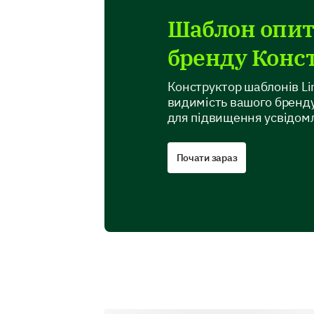
Шаблон опит
бренду Конс
Конструктор шаблонів Li
видимість вашого бренд
для підвищення усвідомл
Почати зараз