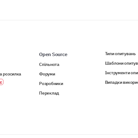
Типи опитувань
Open Source
Шаблони опиту
Спільнота
Інструменти оп
а розсилка
Форуми
Випадки викори
Розробники
Переклад