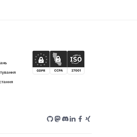
вань
итування
стання