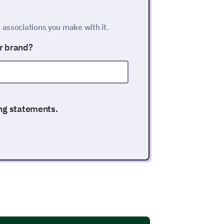
 associations you make with it.
r brand?
ing statements.
1
2
3
4
5