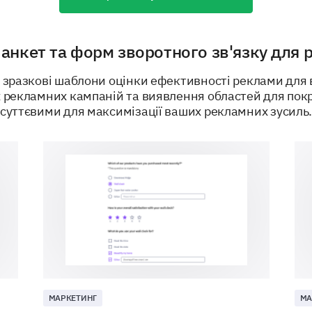
On a scale of 1 (Not at all likely) to 10 (Very 
анкет та форм зворотного зв'язку для 
...recommend our brand to a friend?
 зразкові шаблони оцінки ефективності реклами для
 рекламних кампаній та виявлення областей для пок
...purchase from our brand again in the future
суттєвими для максимізації ваших рекламних зусиль
...choose our brand over competitors in the ma
If you could change one thing about our bra
МАРКЕТИНГ
МА