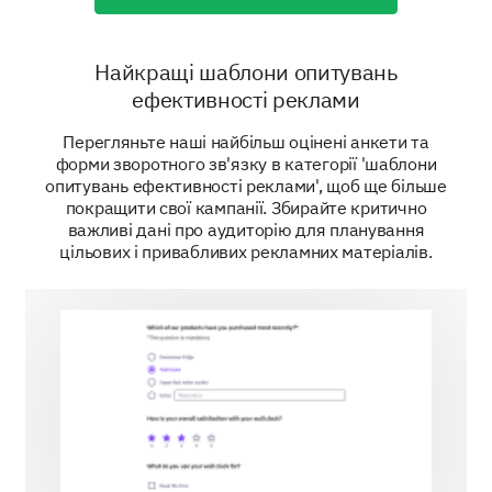
The advertisement has made me more likely to purcha
Найкращі шаблони опитувань
ефективності реклами
Demographic and Viewing Details
Перегляньте наші найбільш оцінені анкети та
Finally, a few questions about your demographic to
форми зворотного зв'язку в категорії 'шаблони
help us better understand our audience.
опитувань ефективності реклами', щоб ще більше
покращити свої кампанії. Збирайте критично
Please indicate your Gender.
важливі дані про аудиторію для планування
цільових і привабливих рекламних матеріалів.
Female
Male
In what age range do you fall?
Options:
18-24