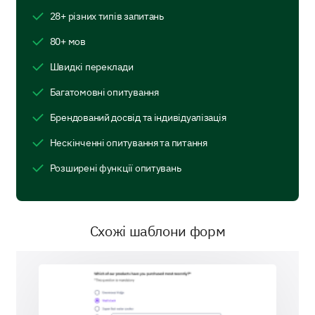
28+ різних типів запитань
Relevance to you
80+ мов
Швидкі переклади
Please provide any specific feedback on the
content of the advertisement.
Багатомовні опитування
Брендований досвід та індивідуалізація
Нескінченні опитування та питання
Розширені функції опитувань
Effect of the Advertisement
Now, let's understand the impact the
Схожі шаблони форм
advertisement had on your perception of our brand
and products.
Has the advertisement influenced your
actions? Check all that apply: