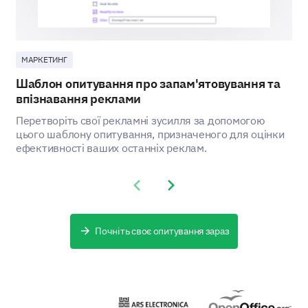
25-34
35-44
45-54
55+
МАРКЕТИНГ
Шаблон опитування про запам'ятовування та
впізнавання реклами
Перетворіть свої рекламні зусилля за допомогою
цього шаблону опитування, призначеного для оцінки
ефективності ваших останніх реклам.
How frequently do you watch advertisements
Previous slide
Next slide
in a week?
Почніть своє опитування зараз